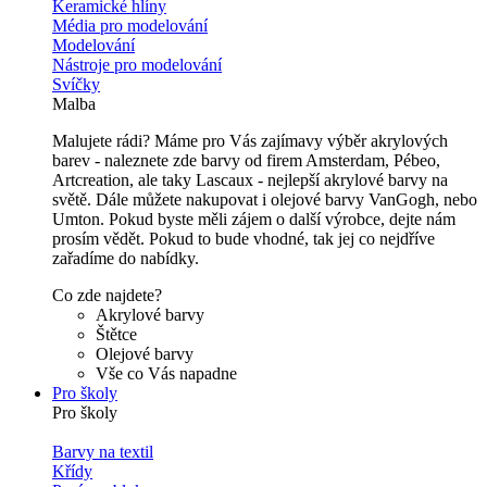
Keramické hlíny
Média pro modelování
Modelování
Nástroje pro modelování
Svíčky
Malba
Malujete rádi? Máme pro Vás zajímavy výběr akrylových
barev - naleznete zde barvy od firem Amsterdam, Pébeo,
Artcreation, ale taky Lascaux - nejlepší akrylové barvy na
světě. Dále můžete nakupovat i olejové barvy VanGogh, nebo
Umton. Pokud byste měli zájem o další výrobce, dejte nám
prosím vědět. Pokud to bude vhodné, tak jej co nejdříve
zařadíme do nabídky.
Co zde najdete?
Akrylové barvy
Štětce
Olejové barvy
Vše co Vás napadne
Pro školy
Pro školy
Barvy na textil
Křídy