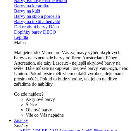
Barvy Fantasy Prisme Moon
Barvy na keramiku
Barvy na kůži
Barvy na sklo a porcelán
Barvy na textil a hedvábí
Dekorativní barvy Déco
Doplňky barev DECO
Lepidla
Malba
Malujete rádi? Máme pro Vás zajímavy výběr akrylových
barev - naleznete zde barvy od firem Amsterdam, Pébeo,
Artcreation, ale taky Lascaux - nejlepší akrylové barvy na
světě. Dále můžete nakupovat i olejové barvy VanGogh, nebo
Umton. Pokud byste měli zájem o další výrobce, dejte nám
prosím vědět. Pokud to bude vhodné, tak jej co nejdříve
zařadíme do nabídky.
Co zde najdete?
Akrylové barvy
Štětce
Olejové barvy
Vše co Vás napadne
Značky
Značky
---
ABIG
ADLER
AMI
Amsterdam
Anděl Přerov s. r. o.