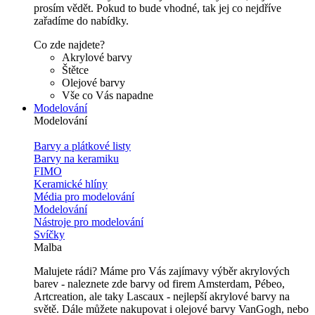
prosím vědět. Pokud to bude vhodné, tak jej co nejdříve
zařadíme do nabídky.
Co zde najdete?
Akrylové barvy
Štětce
Olejové barvy
Vše co Vás napadne
Modelování
Modelování
Barvy a plátkové listy
Barvy na keramiku
FIMO
Keramické hlíny
Média pro modelování
Modelování
Nástroje pro modelování
Svíčky
Malba
Malujete rádi? Máme pro Vás zajímavy výběr akrylových
barev - naleznete zde barvy od firem Amsterdam, Pébeo,
Artcreation, ale taky Lascaux - nejlepší akrylové barvy na
světě. Dále můžete nakupovat i olejové barvy VanGogh, nebo