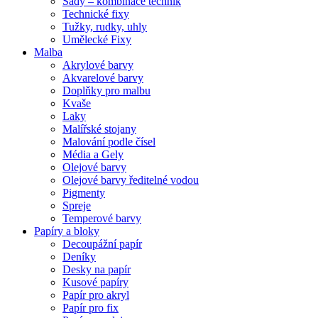
Sady – kombinace technik
Technické fixy
Tužky, rudky, uhly
Umělecké Fixy
Malba
Akrylové barvy
Akvarelové barvy
Doplňky pro malbu
Kvaše
Laky
Malířské stojany
Malování podle čísel
Média a Gely
Olejové barvy
Olejové barvy ředitelné vodou
Pigmenty
Spreje
Temperové barvy
Papíry a bloky
Decoupážní papír
Deníky
Desky na papír
Kusové papíry
Papír pro akryl
Papír pro fix