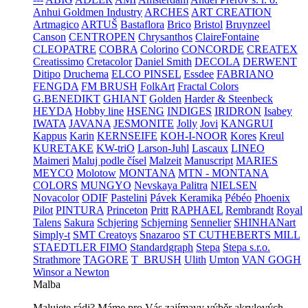
Anhui Goldmen Industry
ARCHES
ART CREATION
Artmagico
ARTUŠ
Bastaflora
Brico
Bristol
Bruynzeel
Canson
CENTROPEN
Chrysanthos
ClaireFontaine
CLEOPATRE
COBRA
Colorino
CONCORDE
CREATEX
Creatissimo
Cretacolor
Daniel Smith
DECOLA
DERWENT
Ditipo
Druchema
ELCO PINSEL
Essdee
FABRIANO
FENGDA
FM BRUSH
FolkArt
Fractal Colors
G.BENEDIKT
GHIANT
Golden
Harder & Steenbeck
HEYDA
Hobby line
HSENG
INDIGES
IRIDRON
Isabey
IWATA
JAVANA
JESMONITE
Jolly
Jovi
KANGRUI
Kappus
Karin
KERNSEIFE
KOH-I-NOOR
Kores
Kreul
KURETAKE
KW-triO
Larson-Juhl
Lascaux
LINEO
Maimeri
Maluj podle čísel
Malzeit
Manuscript
MARIES
MEYCO
Molotow
MONTANA
MTN - MONTANA
COLORS
MUNGYO
Nevskaya Palitra
NIELSEN
Novacolor
ODIF
Pastelini
Pávek Keramika
Pébéo
Phoenix
Pilot
PINTURA
Princeton
Pritt
RAPHAEL
Rembrandt
Royal
Talens
Sakura
Schjering
Schjerning
Sennelier
SHINHANart
Simply-t
SMT Creatoys
Snazaroo
ST CUTHEBERTS MILL
STAEDTLER FIMO
Standardgraph
Stepa
Stepa s.r.o.
Strathmore
TAGORE
T_BRUSH
Ulith
Umton
VAN GOGH
Winsor a Newton
Malba
Malujete rádi? Máme pro Vás zajímavy výběr akrylových