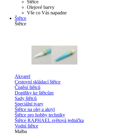
Štětce
Olejové barvy
Vše co Vás napadne
Štětce
Štětce
Akvarel
Cestovní skládací štětce
Čistění štětců
Doplňky ke štětcům
Sady štětců
Speciální tvary
Štětce na olej a akryl
Štětce pro hobby techniky
Štětce RAPHAEL světová jednička
Vodní štětce
Malba