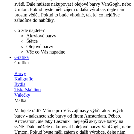
světě. Dále můžete nakupovat i olejové barvy VanGogh, nebo
Umton. Pokud byste měli zájem o další výrobce, dejte nám
prosím vědět. Pokud to bude vhodné, tak jej co nejdříve
zařadíme do nabídky.
Co zde najdete?
Akrylové barvy
Štětce
Olejové barvy
Vše co Vás napadne
Grafika
Grafika
Barvy
Kaligrafie
Rydla
Tiskařské lino
Válečky
Malba
Malujete rádi? Máme pro Vás zajímavy výběr akrylových
barev - naleznete zde barvy od firem Amsterdam, Pébeo,
Artcreation, ale taky Lascaux - nejlepší akrylové barvy na
světě. Dále můžete nakupovat i olejové barvy VanGogh, nebo
Umton. Pokud byste měli zájem o další výrobce, dejte nám