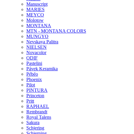
Manuscript
MARIES
MEYCO
Molotow
MONTANA
MTN - MONTANA COLORS
MUNGYO
Nevskaya Palitra
NIELSEN
Novacolor
ODIF
Pastelini
Pávek Keramika
Pébéo
Phoenix
Pilot
PINTURA
Princeton
Pritt
RAPHAEL
Rembrandt
Royal Talens
Sakura
Schjering
Schjerning