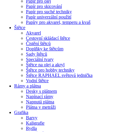
Papír pro olej
Papír pro skicování
Papír pro suché techniky
Papír univerzální použití
Papíry pro akvarel, temperu a kvaš
Štětce
Akvarel
Cestovní skládací štětce
Čistění štětců
Doplňky ke štětcům
Sady štětců
Speciální tvary
Štětce na olej a akryl
Štětce pro hobby techniky
Štětce RAPHAEL světová jednička
Vodní štětce
Rámy a plátna
Desky s plátnem
Napínací rámy
Napnutá plátna
Plátna v metráži
Grafika
Barvy
Kaligrafie
Rydla