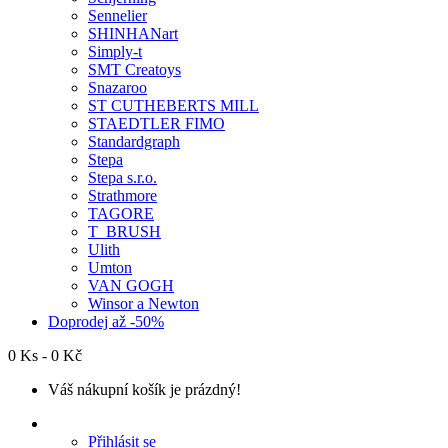
Sennelier
SHINHANart
Simply-t
SMT Creatoys
Snazaroo
ST CUTHEBERTS MILL
STAEDTLER FIMO
Standardgraph
Stepa
Stepa s.r.o.
Strathmore
TAGORE
T_BRUSH
Ulith
Umton
VAN GOGH
Winsor a Newton
Doprodej až -50%
0 Ks - 0 Kč
Váš nákupní košík je prázdný!
Přihlásit se