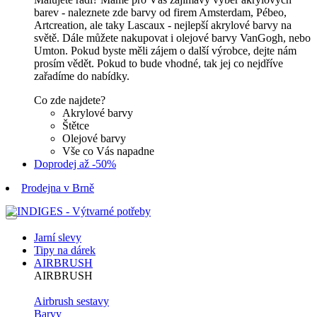
barev - naleznete zde barvy od firem Amsterdam, Pébeo,
Artcreation, ale taky Lascaux - nejlepší akrylové barvy na
světě. Dále můžete nakupovat i olejové barvy VanGogh, nebo
Umton. Pokud byste měli zájem o další výrobce, dejte nám
prosím vědět. Pokud to bude vhodné, tak jej co nejdříve
zařadíme do nabídky.
Co zde najdete?
Akrylové barvy
Štětce
Olejové barvy
Vše co Vás napadne
Doprodej až -50%
Prodejna v Brně
Jarní slevy
Tipy na dárek
AIRBRUSH
AIRBRUSH
Airbrush sestavy
Barvy