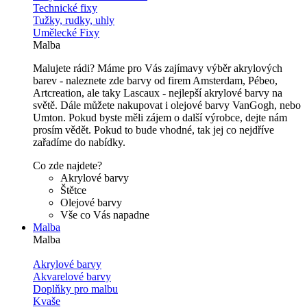
Technické fixy
Tužky, rudky, uhly
Umělecké Fixy
Malba
Malujete rádi? Máme pro Vás zajímavy výběr akrylových
barev - naleznete zde barvy od firem Amsterdam, Pébeo,
Artcreation, ale taky Lascaux - nejlepší akrylové barvy na
světě. Dále můžete nakupovat i olejové barvy VanGogh, nebo
Umton. Pokud byste měli zájem o další výrobce, dejte nám
prosím vědět. Pokud to bude vhodné, tak jej co nejdříve
zařadíme do nabídky.
Co zde najdete?
Akrylové barvy
Štětce
Olejové barvy
Vše co Vás napadne
Malba
Malba
Akrylové barvy
Akvarelové barvy
Doplňky pro malbu
Kvaše