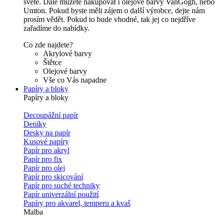
světě. Dále můžete nakupovat i olejové barvy VanGogh, nebo
Umton. Pokud byste měli zájem o další výrobce, dejte nám
prosím vědět. Pokud to bude vhodné, tak jej co nejdříve
zařadíme do nabídky.
Co zde najdete?
Akrylové barvy
Štětce
Olejové barvy
Vše co Vás napadne
Papíry a bloky
Papíry a bloky
Decoupážní papír
Deníky
Desky na papír
Kusové papíry
Papír pro akryl
Papír pro fix
Papír pro olej
Papír pro skicování
Papír pro suché techniky
Papír univerzální použití
Papíry pro akvarel, temperu a kvaš
Malba