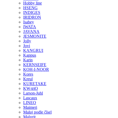
Hobby line
HSENG
INDIGES
IRIDRON
Isabey
IWATA
JAVANA
JESMONITE
Jolly
Jovi
KANGRUI
Kappus
Karin
KERNSEIFE
KOH-I-NOOR
Kores
Kreul
KURETAKE
KW-triO
Larson-Juhl
Lascaux
LINEO
Maimeri
Maluj podle čísel
Malzeit