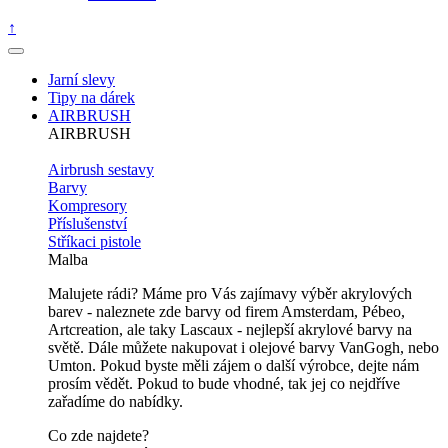
↑
Jarní slevy
Tipy na dárek
AIRBRUSH
AIRBRUSH
Airbrush sestavy
Barvy
Kompresory
Příslušenství
Stříkaci pistole
Malba
Malujete rádi? Máme pro Vás zajímavy výběr akrylových
barev - naleznete zde barvy od firem Amsterdam, Pébeo,
Artcreation, ale taky Lascaux - nejlepší akrylové barvy na
světě. Dále můžete nakupovat i olejové barvy VanGogh, nebo
Umton. Pokud byste měli zájem o další výrobce, dejte nám
prosím vědět. Pokud to bude vhodné, tak jej co nejdříve
zařadíme do nabídky.
Co zde najdete?