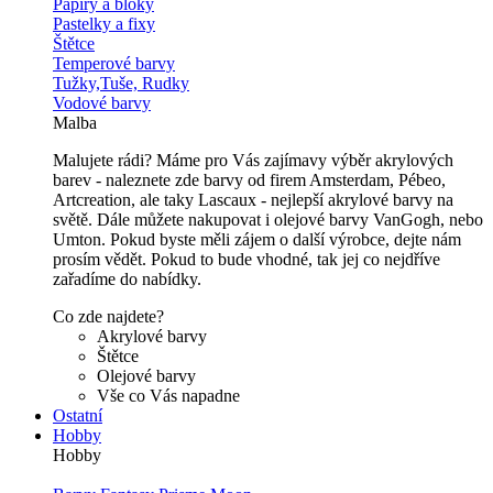
Papíry a bloky
Pastelky a fixy
Štětce
Temperové barvy
Tužky,Tuše, Rudky
Vodové barvy
Malba
Malujete rádi? Máme pro Vás zajímavy výběr akrylových
barev - naleznete zde barvy od firem Amsterdam, Pébeo,
Artcreation, ale taky Lascaux - nejlepší akrylové barvy na
světě. Dále můžete nakupovat i olejové barvy VanGogh, nebo
Umton. Pokud byste měli zájem o další výrobce, dejte nám
prosím vědět. Pokud to bude vhodné, tak jej co nejdříve
zařadíme do nabídky.
Co zde najdete?
Akrylové barvy
Štětce
Olejové barvy
Vše co Vás napadne
Ostatní
Hobby
Hobby