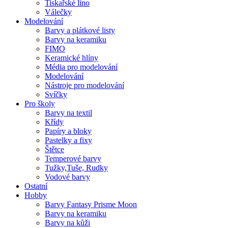
Tiskařské lino
Válečky
Modelování
Barvy a plátkové listy
Barvy na keramiku
FIMO
Keramické hlíny
Média pro modelování
Modelování
Nástroje pro modelování
Svíčky
Pro školy
Barvy na textil
Křídy
Papíry a bloky
Pastelky a fixy
Štětce
Temperové barvy
Tužky,Tuše, Rudky
Vodové barvy
Ostatní
Hobby
Barvy Fantasy Prisme Moon
Barvy na keramiku
Barvy na kůži