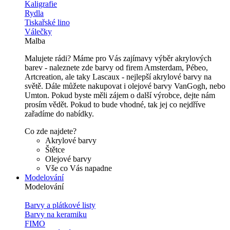
Kaligrafie
Rydla
Tiskařské lino
Válečky
Malba
Malujete rádi? Máme pro Vás zajímavy výběr akrylových
barev - naleznete zde barvy od firem Amsterdam, Pébeo,
Artcreation, ale taky Lascaux - nejlepší akrylové barvy na
světě. Dále můžete nakupovat i olejové barvy VanGogh, nebo
Umton. Pokud byste měli zájem o další výrobce, dejte nám
prosím vědět. Pokud to bude vhodné, tak jej co nejdříve
zařadíme do nabídky.
Co zde najdete?
Akrylové barvy
Štětce
Olejové barvy
Vše co Vás napadne
Modelování
Modelování
Barvy a plátkové listy
Barvy na keramiku
FIMO