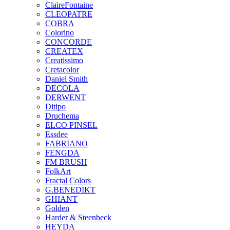
ClaireFontaine
CLEOPATRE
COBRA
Colorino
CONCORDE
CREATEX
Creatissimo
Cretacolor
Daniel Smith
DECOLA
DERWENT
Ditipo
Druchema
ELCO PINSEL
Essdee
FABRIANO
FENGDA
FM BRUSH
FolkArt
Fractal Colors
G.BENEDIKT
GHIANT
Golden
Harder & Steenbeck
HEYDA