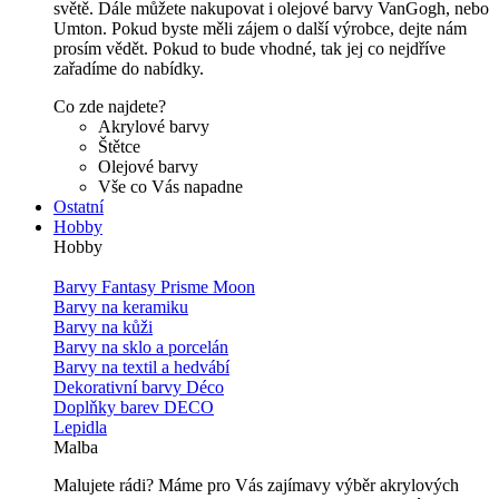
světě. Dále můžete nakupovat i olejové barvy VanGogh, nebo
Umton. Pokud byste měli zájem o další výrobce, dejte nám
prosím vědět. Pokud to bude vhodné, tak jej co nejdříve
zařadíme do nabídky.
Co zde najdete?
Akrylové barvy
Štětce
Olejové barvy
Vše co Vás napadne
Ostatní
Hobby
Hobby
Barvy Fantasy Prisme Moon
Barvy na keramiku
Barvy na kůži
Barvy na sklo a porcelán
Barvy na textil a hedvábí
Dekorativní barvy Déco
Doplňky barev DECO
Lepidla
Malba
Malujete rádi? Máme pro Vás zajímavy výběr akrylových