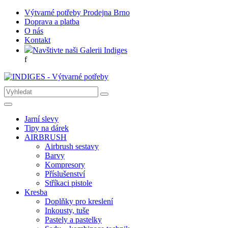
Výtvarné potřeby Prodejna Brno
Doprava a platba
O nás
Kontakt
Navštivte naši Galerii Indiges
f
Jarní slevy
Tipy na dárek
AIRBRUSH
Airbrush sestavy
Barvy
Kompresory
Příslušenství
Stříkaci pistole
Kresba
Doplňky pro kreslení
Inkousty, tuše
Pastely a pastelky