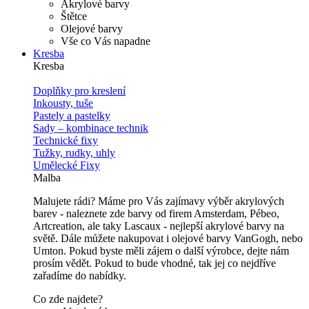
Akrylové barvy
Štětce
Olejové barvy
Vše co Vás napadne
Kresba
Kresba
Doplňky pro kreslení
Inkousty, tuše
Pastely a pastelky
Sady – kombinace technik
Technické fixy
Tužky, rudky, uhly
Umělecké Fixy
Malba
Malujete rádi? Máme pro Vás zajímavy výběr akrylových
barev - naleznete zde barvy od firem Amsterdam, Pébeo,
Artcreation, ale taky Lascaux - nejlepší akrylové barvy na
světě. Dále můžete nakupovat i olejové barvy VanGogh, nebo
Umton. Pokud byste měli zájem o další výrobce, dejte nám
prosím vědět. Pokud to bude vhodné, tak jej co nejdříve
zařadíme do nabídky.
Co zde najdete?