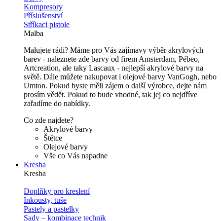
Kompresory
Příslušenství
Stříkaci pistole
Malba
Malujete rádi? Máme pro Vás zajímavy výběr akrylových
barev - naleznete zde barvy od firem Amsterdam, Pébeo,
Artcreation, ale taky Lascaux - nejlepší akrylové barvy na
světě. Dále můžete nakupovat i olejové barvy VanGogh, nebo
Umton. Pokud byste měli zájem o další výrobce, dejte nám
prosím vědět. Pokud to bude vhodné, tak jej co nejdříve
zařadíme do nabídky.
Co zde najdete?
Akrylové barvy
Štětce
Olejové barvy
Vše co Vás napadne
Kresba
Kresba
Doplňky pro kreslení
Inkousty, tuše
Pastely a pastelky
Sady – kombinace technik