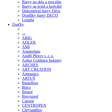
Barvy na sklo a porcelán
Barvy na textil a hedvábí
Dekorativní barvy Déco
Doplňky barev DECO
Lepidla
Značky
---
ABIG
ADLER
AMI
Amsterdam
Anděl Přerov s. r. o.
Anhui Goldmen Industry
ARCHES
ART CREATION
Artmagico
ARTUŠ
Bastaflora
Brico
Bristol
Bruynzeel
Canson
CENTROPEN
Chrysanthos