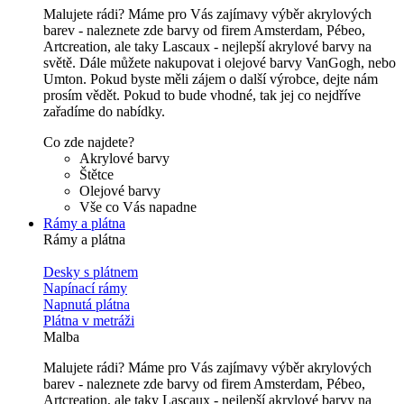
Malujete rádi? Máme pro Vás zajímavy výběr akrylových
barev - naleznete zde barvy od firem Amsterdam, Pébeo,
Artcreation, ale taky Lascaux - nejlepší akrylové barvy na
světě. Dále můžete nakupovat i olejové barvy VanGogh, nebo
Umton. Pokud byste měli zájem o další výrobce, dejte nám
prosím vědět. Pokud to bude vhodné, tak jej co nejdříve
zařadíme do nabídky.
Co zde najdete?
Akrylové barvy
Štětce
Olejové barvy
Vše co Vás napadne
Rámy a plátna
Rámy a plátna
Desky s plátnem
Napínací rámy
Napnutá plátna
Plátna v metráži
Malba
Malujete rádi? Máme pro Vás zajímavy výběr akrylových
barev - naleznete zde barvy od firem Amsterdam, Pébeo,
Artcreation, ale taky Lascaux - nejlepší akrylové barvy na