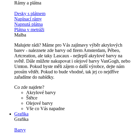
Rámy a plátna
Desky s plátnem
Napínací rámy
Napnutá plátna
Plátna v metráži
Malba
Malujete rádi? Máme pro Vás zajímavy výběr akrylových
barev - naleznete zde barvy od firem Amsterdam, Pébeo,
Artcreation, ale taky Lascaux - nejlepší akrylové barvy na
světě. Dále můžete nakupovat i olejové barvy VanGogh, nebo
Umton. Pokud byste měli zájem o další výrobce, dejte nám
prosím vědět. Pokud to bude vhodné, tak jej co nejdříve
zařadíme do nabídky.
Co zde najdete?
Akrylové barvy
Štětce
Olejové barvy
Vše co Vás napadne
Grafika
Grafika
Barvy