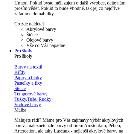
Umton. Pokud byste měli zájem o další výrobce, dejte nám
prosím vědět. Pokud to bude vhodné, tak jej co nejdříve
zařadíme do nabídky.
Co zde najdete?
Akrylové barvy
Štětce
Olejové barvy
Vše co Vás napadne
Pro školy
Pro školy
Barvy na textil
Křídy
Papíry a bloky
Pastelky a fixy
Štětce
Temperové barvy
Tužky,Tuše, Rudky
Vodové barvy
Malba
Malujete rádi? Máme pro Vás zajímavy výběr akrylových
barev - naleznete zde barvy od firem Amsterdam, Pébeo,
Artcreation, ale taky Lascaux - nejlepší akrylové barvy na