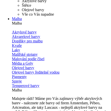
Akrylové barvy
Štětce
Olejové barvy
Vše co Vás napadne
Malba
Malba
Akrylové barvy
Akvarelové barvy
Doplňky pro malbu
Kvaše
Laky
Malířské stojany
Malování podle čísel
Média a Gely
Olejové barvy
Olejové barvy ředitelné vodou
Pigmenty
Spreje
Temperové barvy
Malba
Malujete rádi? Máme pro Vás zajímavy výběr akrylových
barev - naleznete zde barvy od firem Amsterdam, Pébeo,
Artcreation, ale taky Lascaux - nejlepší akrylové barvy na