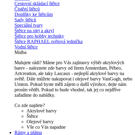
Cestovní skládací štětce
Čistění štětců
Doplňky ke štětcům
Sady štětců
Speciální tvary
Štětce na olej a akryl
Štětce pro hobby techniky
Štětce RAPHAEL světová jednička
Vodní štětce
Malba
Malujete rádi? Máme pro Vás zajímavy výběr akrylových
barev - naleznete zde barvy od firem Amsterdam, Pébeo,
Artcreation, ale taky Lascaux - nejlepší akrylové barvy na
světě. Dále můžete nakupovat i olejové barvy VanGogh, nebo
Umton. Pokud byste měli zájem o další výrobce, dejte nám
prosím vědět. Pokud to bude vhodné, tak jej co nejdříve
zařadíme do nabídky.
Co zde najdete?
Akrylové barvy
Štětce
Olejové barvy
Vše co Vás napadne
Rámy a plátna