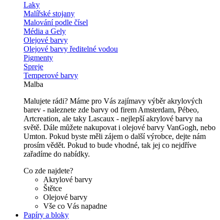
Laky
Malířské stojany
Malování podle čísel
Média a Gely
Olejové barvy
Olejové barvy ředitelné vodou
Pigmenty
Spreje
Temperové barvy
Malba
Malujete rádi? Máme pro Vás zajímavy výběr akrylových
barev - naleznete zde barvy od firem Amsterdam, Pébeo,
Artcreation, ale taky Lascaux - nejlepší akrylové barvy na
světě. Dále můžete nakupovat i olejové barvy VanGogh, nebo
Umton. Pokud byste měli zájem o další výrobce, dejte nám
prosím vědět. Pokud to bude vhodné, tak jej co nejdříve
zařadíme do nabídky.
Co zde najdete?
Akrylové barvy
Štětce
Olejové barvy
Vše co Vás napadne
Papíry a bloky