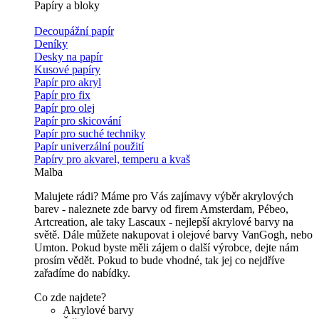
Papíry a bloky
Decoupážní papír
Deníky
Desky na papír
Kusové papíry
Papír pro akryl
Papír pro fix
Papír pro olej
Papír pro skicování
Papír pro suché techniky
Papír univerzální použití
Papíry pro akvarel, temperu a kvaš
Malba
Malujete rádi? Máme pro Vás zajímavy výběr akrylových
barev - naleznete zde barvy od firem Amsterdam, Pébeo,
Artcreation, ale taky Lascaux - nejlepší akrylové barvy na
světě. Dále můžete nakupovat i olejové barvy VanGogh, nebo
Umton. Pokud byste měli zájem o další výrobce, dejte nám
prosím vědět. Pokud to bude vhodné, tak jej co nejdříve
zařadíme do nabídky.
Co zde najdete?
Akrylové barvy