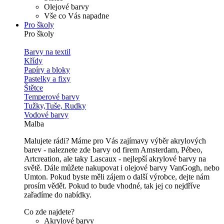
Olejové barvy
Vše co Vás napadne
Pro školy
Pro školy
Barvy na textil
Křídy
Papíry a bloky
Pastelky a fixy
Štětce
Temperové barvy
Tužky,Tuše, Rudky
Vodové barvy
Malba
Malujete rádi? Máme pro Vás zajímavy výběr akrylových
barev - naleznete zde barvy od firem Amsterdam, Pébeo,
Artcreation, ale taky Lascaux - nejlepší akrylové barvy na
světě. Dále můžete nakupovat i olejové barvy VanGogh, nebo
Umton. Pokud byste měli zájem o další výrobce, dejte nám
prosím vědět. Pokud to bude vhodné, tak jej co nejdříve
zařadíme do nabídky.
Co zde najdete?
Akrylové barvy