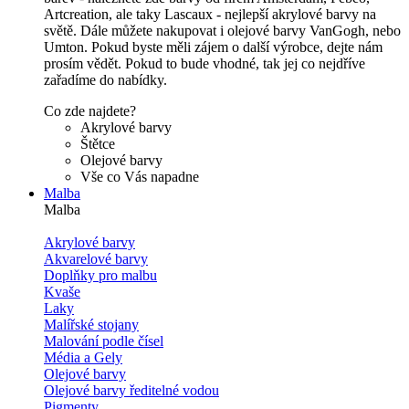
Artcreation, ale taky Lascaux - nejlepší akrylové barvy na
světě. Dále můžete nakupovat i olejové barvy VanGogh, nebo
Umton. Pokud byste měli zájem o další výrobce, dejte nám
prosím vědět. Pokud to bude vhodné, tak jej co nejdříve
zařadíme do nabídky.
Co zde najdete?
Akrylové barvy
Štětce
Olejové barvy
Vše co Vás napadne
Malba
Malba
Akrylové barvy
Akvarelové barvy
Doplňky pro malbu
Kvaše
Laky
Malířské stojany
Malování podle čísel
Média a Gely
Olejové barvy
Olejové barvy ředitelné vodou
Pigmenty