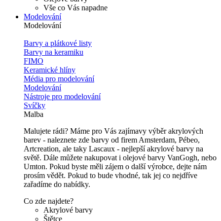
Vše co Vás napadne
Modelování
Modelování
Barvy a plátkové listy
Barvy na keramiku
FIMO
Keramické hlíny
Média pro modelování
Modelování
Nástroje pro modelování
Svíčky
Malba
Malujete rádi? Máme pro Vás zajímavy výběr akrylových
barev - naleznete zde barvy od firem Amsterdam, Pébeo,
Artcreation, ale taky Lascaux - nejlepší akrylové barvy na
světě. Dále můžete nakupovat i olejové barvy VanGogh, nebo
Umton. Pokud byste měli zájem o další výrobce, dejte nám
prosím vědět. Pokud to bude vhodné, tak jej co nejdříve
zařadíme do nabídky.
Co zde najdete?
Akrylové barvy
Štětce