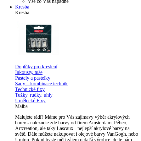
Vše co Vás napadne
Kresba
Kresba
Doplňky pro kreslení
Inkousty, tuše
Pastely a pastelky
Sady – kombinace technik
Technické fixy
Tužky, rudky, uhly
Umělecké Fixy
Malba
Malujete rádi? Máme pro Vás zajímavy výběr akrylových
barev - naleznete zde barvy od firem Amsterdam, Pébeo,
Artcreation, ale taky Lascaux - nejlepší akrylové barvy na
světě. Dále můžete nakupovat i olejové barvy VanGogh, nebo
Umton. Pokud byste měli zájem o další výrobce, dejte nám