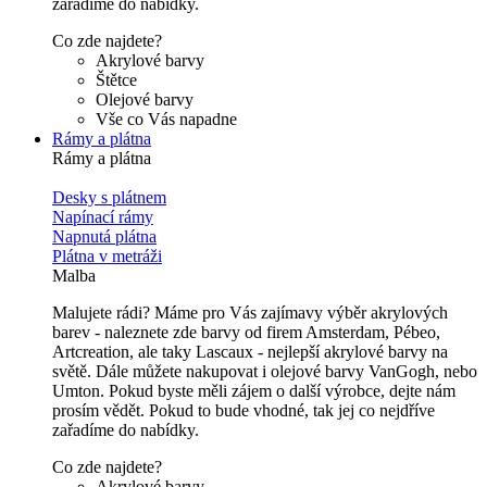
zařadíme do nabídky.
Co zde najdete?
Akrylové barvy
Štětce
Olejové barvy
Vše co Vás napadne
Rámy a plátna
Rámy a plátna
Desky s plátnem
Napínací rámy
Napnutá plátna
Plátna v metráži
Malba
Malujete rádi? Máme pro Vás zajímavy výběr akrylových
barev - naleznete zde barvy od firem Amsterdam, Pébeo,
Artcreation, ale taky Lascaux - nejlepší akrylové barvy na
světě. Dále můžete nakupovat i olejové barvy VanGogh, nebo
Umton. Pokud byste měli zájem o další výrobce, dejte nám
prosím vědět. Pokud to bude vhodné, tak jej co nejdříve
zařadíme do nabídky.
Co zde najdete?
Akrylové barvy