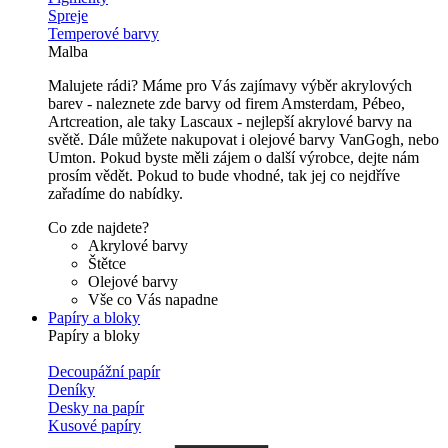
Spreje
Temperové barvy
Malba
Malujete rádi? Máme pro Vás zajímavy výběr akrylových
barev - naleznete zde barvy od firem Amsterdam, Pébeo,
Artcreation, ale taky Lascaux - nejlepší akrylové barvy na
světě. Dále můžete nakupovat i olejové barvy VanGogh, nebo
Umton. Pokud byste měli zájem o další výrobce, dejte nám
prosím vědět. Pokud to bude vhodné, tak jej co nejdříve
zařadíme do nabídky.
Co zde najdete?
Akrylové barvy
Štětce
Olejové barvy
Vše co Vás napadne
Papíry a bloky
Papíry a bloky
Decoupážní papír
Deníky
Desky na papír
Kusové papíry