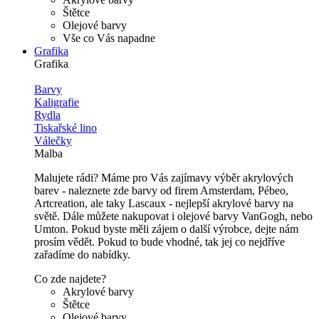
Štětce
Olejové barvy
Vše co Vás napadne
Grafika
Grafika
Barvy
Kaligrafie
Rydla
Tiskařské lino
Válečky
Malba
Malujete rádi? Máme pro Vás zajímavy výběr akrylových
barev - naleznete zde barvy od firem Amsterdam, Pébeo,
Artcreation, ale taky Lascaux - nejlepší akrylové barvy na
světě. Dále můžete nakupovat i olejové barvy VanGogh, nebo
Umton. Pokud byste měli zájem o další výrobce, dejte nám
prosím vědět. Pokud to bude vhodné, tak jej co nejdříve
zařadíme do nabídky.
Co zde najdete?
Akrylové barvy
Štětce
Olejové barvy