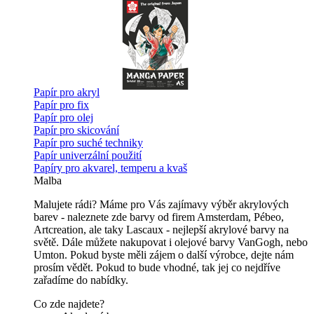
Papír pro akryl
Papír pro fix
Papír pro olej
Papír pro skicování
Papír pro suché techniky
Papír univerzální použití
Papíry pro akvarel, temperu a kvaš
Malba
Malujete rádi? Máme pro Vás zajímavy výběr akrylových
barev - naleznete zde barvy od firem Amsterdam, Pébeo,
Artcreation, ale taky Lascaux - nejlepší akrylové barvy na
světě. Dále můžete nakupovat i olejové barvy VanGogh, nebo
Umton. Pokud byste měli zájem o další výrobce, dejte nám
prosím vědět. Pokud to bude vhodné, tak jej co nejdříve
zařadíme do nabídky.
Co zde najdete?