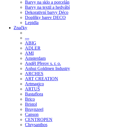
Barvy na sklo a porcelán
Barvy na textil a hedvábí
Dekorativní barvy Déco
Doplňky barev DECO
Lepidla
Značky
---
ABIG
ADLER
AMI
Amsterdam
Anděl Přerov s. r. o.
Anhui Goldmen Industry
ARCHES
ART CREATION
Artmagico
ARTUŠ
Bastaflora
Brico
Bristol
Bruynzeel
Canson
CENTROPEN
Chrysanthos