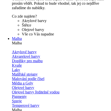
prosím vědět. Pokud to bude vhodné, tak jej co nejdříve
zařadíme do nabídky.
Co zde najdete?
Akrylové barvy
Štětce
Olejové barvy
Vše co Vás napadne
Malba
Malba
Akrylové barvy
Akvarelové barvy
Doplňky pro malbu
Kvaše
Laky
Malířské stojany
Malování podle čísel
Média a Gely
Olejové barvy
Olejové barvy ředitelné vodou
Pigmenty
Spreje
Temperové barvy
Malba