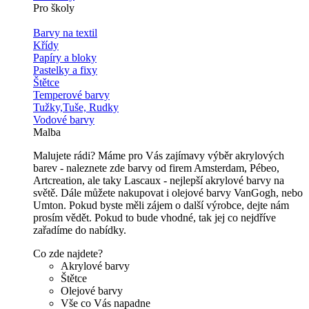
Pro školy
Barvy na textil
Křídy
Papíry a bloky
Pastelky a fixy
Štětce
Temperové barvy
Tužky,Tuše, Rudky
Vodové barvy
Malba
Malujete rádi? Máme pro Vás zajímavy výběr akrylových
barev - naleznete zde barvy od firem Amsterdam, Pébeo,
Artcreation, ale taky Lascaux - nejlepší akrylové barvy na
světě. Dále můžete nakupovat i olejové barvy VanGogh, nebo
Umton. Pokud byste měli zájem o další výrobce, dejte nám
prosím vědět. Pokud to bude vhodné, tak jej co nejdříve
zařadíme do nabídky.
Co zde najdete?
Akrylové barvy
Štětce
Olejové barvy
Vše co Vás napadne