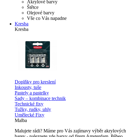
Akrylové barvy
Štětce
Olejové barvy
Vše co Vás napadne
Kresba
Kresba
Doplňky pro kreslení
Inkousty, tuše
Pastely a pastelky
Sady – kombinace technik
Technické fixy
Tužky, rudky, uhly
Umělecké Fixy
Malba
Malujete rádi? Máme pro Vás zajímavy výběr akrylových
barev - naleznete zde barvy od firem Amsterdam, Pébeo,