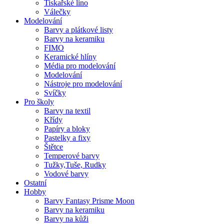
Tiskařské lino
Válečky
Modelování
Barvy a plátkové listy
Barvy na keramiku
FIMO
Keramické hlíny
Média pro modelování
Modelování
Nástroje pro modelování
Svíčky
Pro školy
Barvy na textil
Křídy
Papíry a bloky
Pastelky a fixy
Štětce
Temperové barvy
Tužky,Tuše, Rudky
Vodové barvy
Ostatní
Hobby
Barvy Fantasy Prisme Moon
Barvy na keramiku
Barvy na kůži