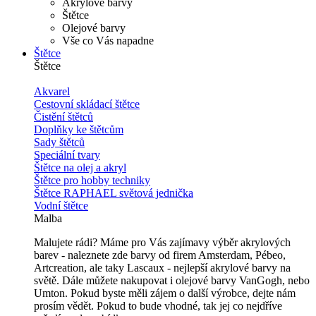
Akrylové barvy
Štětce
Olejové barvy
Vše co Vás napadne
Štětce
Štětce
Akvarel
Cestovní skládací štětce
Čistění štětců
Doplňky ke štětcům
Sady štětců
Speciální tvary
Štětce na olej a akryl
Štětce pro hobby techniky
Štětce RAPHAEL světová jednička
Vodní štětce
Malba
Malujete rádi? Máme pro Vás zajímavy výběr akrylových
barev - naleznete zde barvy od firem Amsterdam, Pébeo,
Artcreation, ale taky Lascaux - nejlepší akrylové barvy na
světě. Dále můžete nakupovat i olejové barvy VanGogh, nebo
Umton. Pokud byste měli zájem o další výrobce, dejte nám
prosím vědět. Pokud to bude vhodné, tak jej co nejdříve