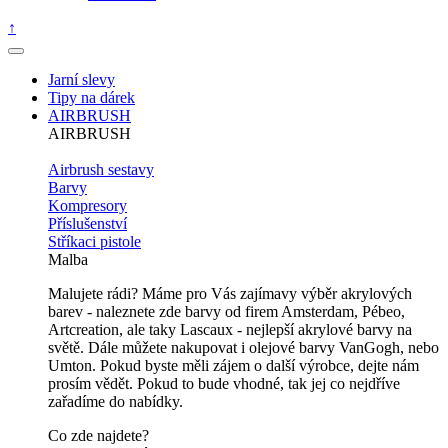
↑
Jarní slevy
Tipy na dárek
AIRBRUSH
AIRBRUSH
Airbrush sestavy
Barvy
Kompresory
Příslušenství
Stříkaci pistole
Malba
Malujete rádi? Máme pro Vás zajímavy výběr akrylových
barev - naleznete zde barvy od firem Amsterdam, Pébeo,
Artcreation, ale taky Lascaux - nejlepší akrylové barvy na
světě. Dále můžete nakupovat i olejové barvy VanGogh, nebo
Umton. Pokud byste měli zájem o další výrobce, dejte nám
prosím vědět. Pokud to bude vhodné, tak jej co nejdříve
zařadíme do nabídky.
Co zde najdete?