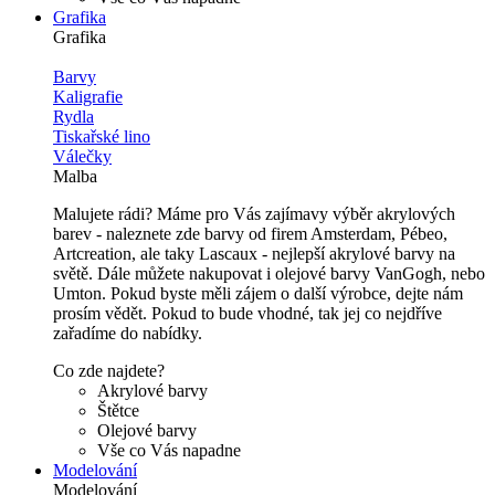
Grafika
Grafika
Barvy
Kaligrafie
Rydla
Tiskařské lino
Válečky
Malba
Malujete rádi? Máme pro Vás zajímavy výběr akrylových
barev - naleznete zde barvy od firem Amsterdam, Pébeo,
Artcreation, ale taky Lascaux - nejlepší akrylové barvy na
světě. Dále můžete nakupovat i olejové barvy VanGogh, nebo
Umton. Pokud byste měli zájem o další výrobce, dejte nám
prosím vědět. Pokud to bude vhodné, tak jej co nejdříve
zařadíme do nabídky.
Co zde najdete?
Akrylové barvy
Štětce
Olejové barvy
Vše co Vás napadne
Modelování
Modelování