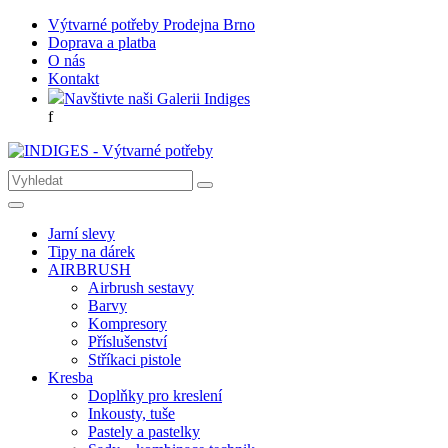
Výtvarné potřeby Prodejna Brno
Doprava a platba
O nás
Kontakt
Navštivte naši Galerii Indiges
f
Jarní slevy
Tipy na dárek
AIRBRUSH
Airbrush sestavy
Barvy
Kompresory
Příslušenství
Stříkaci pistole
Kresba
Doplňky pro kreslení
Inkousty, tuše
Pastely a pastelky