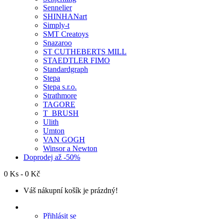
Sennelier
SHINHANart
Simply-t
SMT Creatoys
Snazaroo
ST CUTHEBERTS MILL
STAEDTLER FIMO
Standardgraph
Stepa
Stepa s.r.o.
Strathmore
TAGORE
T_BRUSH
Ulith
Umton
VAN GOGH
Winsor a Newton
Doprodej až -50%
0 Ks - 0 Kč
Váš nákupní košík je prázdný!
Přihlásit se