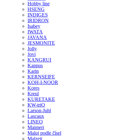
Hobby line
HSENG
INDIGES
IRIDRON
Isabey
IWATA
JAVANA
JESMONITE
Jolly
Jovi
KANGRUI
Kappus
Karin
KERNSEIFE
KOH-I-NOOR
Kores
Kreul
KURETAKE
KW-triO
Larson-Juhl
Lascaux
LINEO
Maimeri
Maluj podle čísel
Malzeit