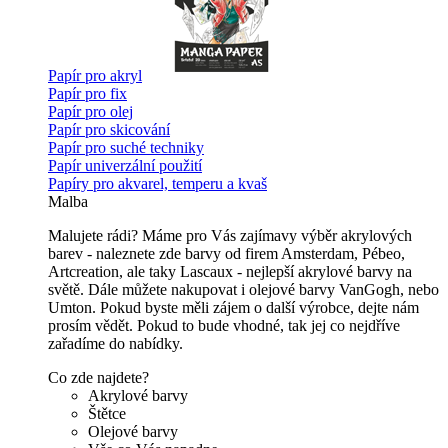
Papír pro akryl
Papír pro fix
Papír pro olej
Papír pro skicování
Papír pro suché techniky
Papír univerzální použití
Papíry pro akvarel, temperu a kvaš
Malba
Malujete rádi? Máme pro Vás zajímavy výběr akrylových
barev - naleznete zde barvy od firem Amsterdam, Pébeo,
Artcreation, ale taky Lascaux - nejlepší akrylové barvy na
světě. Dále můžete nakupovat i olejové barvy VanGogh, nebo
Umton. Pokud byste měli zájem o další výrobce, dejte nám
prosím vědět. Pokud to bude vhodné, tak jej co nejdříve
zařadíme do nabídky.
Co zde najdete?
Akrylové barvy
Štětce
Olejové barvy