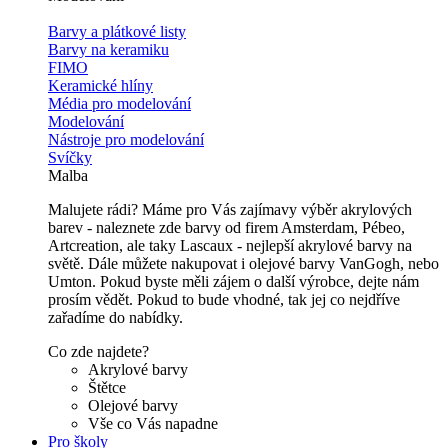
Barvy a plátkové listy
Barvy na keramiku
FIMO
Keramické hlíny
Média pro modelování
Modelování
Nástroje pro modelování
Svíčky
Malba
Malujete rádi? Máme pro Vás zajímavy výběr akrylových
barev - naleznete zde barvy od firem Amsterdam, Pébeo,
Artcreation, ale taky Lascaux - nejlepší akrylové barvy na
světě. Dále můžete nakupovat i olejové barvy VanGogh, nebo
Umton. Pokud byste měli zájem o další výrobce, dejte nám
prosím vědět. Pokud to bude vhodné, tak jej co nejdříve
zařadíme do nabídky.
Co zde najdete?
Akrylové barvy
Štětce
Olejové barvy
Vše co Vás napadne
Pro školy