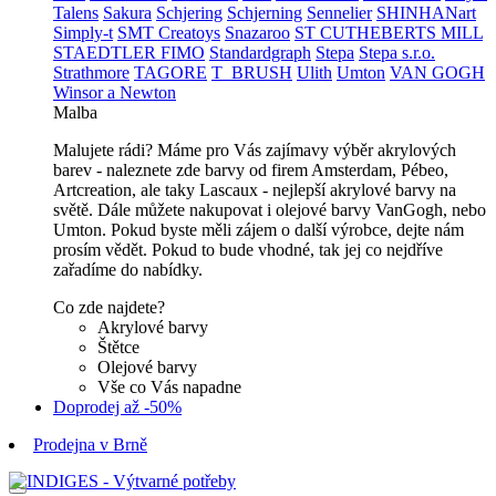
Talens
Sakura
Schjering
Schjerning
Sennelier
SHINHANart
Simply-t
SMT Creatoys
Snazaroo
ST CUTHEBERTS MILL
STAEDTLER FIMO
Standardgraph
Stepa
Stepa s.r.o.
Strathmore
TAGORE
T_BRUSH
Ulith
Umton
VAN GOGH
Winsor a Newton
Malba
Malujete rádi? Máme pro Vás zajímavy výběr akrylových
barev - naleznete zde barvy od firem Amsterdam, Pébeo,
Artcreation, ale taky Lascaux - nejlepší akrylové barvy na
světě. Dále můžete nakupovat i olejové barvy VanGogh, nebo
Umton. Pokud byste měli zájem o další výrobce, dejte nám
prosím vědět. Pokud to bude vhodné, tak jej co nejdříve
zařadíme do nabídky.
Co zde najdete?
Akrylové barvy
Štětce
Olejové barvy
Vše co Vás napadne
Doprodej až -50%
Prodejna v Brně