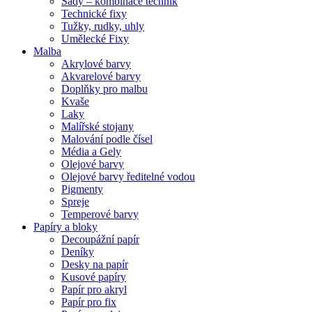
Sady – kombinace technik
Technické fixy
Tužky, rudky, uhly
Umělecké Fixy
Malba
Akrylové barvy
Akvarelové barvy
Doplňky pro malbu
Kvaše
Laky
Malířské stojany
Malování podle čísel
Média a Gely
Olejové barvy
Olejové barvy ředitelné vodou
Pigmenty
Spreje
Temperové barvy
Papíry a bloky
Decoupážní papír
Deníky
Desky na papír
Kusové papíry
Papír pro akryl
Papír pro fix