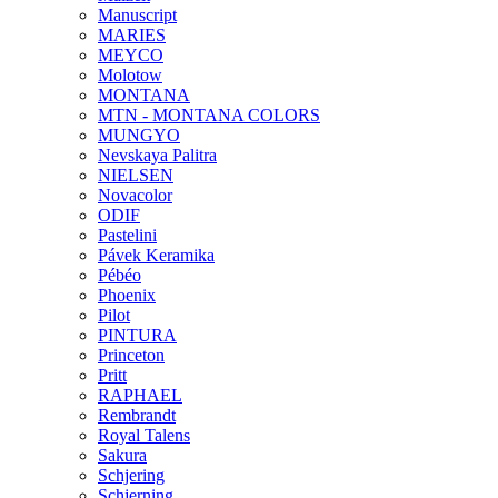
Manuscript
MARIES
MEYCO
Molotow
MONTANA
MTN - MONTANA COLORS
MUNGYO
Nevskaya Palitra
NIELSEN
Novacolor
ODIF
Pastelini
Pávek Keramika
Pébéo
Phoenix
Pilot
PINTURA
Princeton
Pritt
RAPHAEL
Rembrandt
Royal Talens
Sakura
Schjering
Schjerning