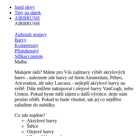
Jarní slevy
Tipy na dárek
AIRBRUSH
AIRBRUSH
Airbrush sestavy
Barvy
Kompresory
Příslušenství
Stříkaci pistole
Malba
Malujete rádi? Máme pro Vás zajímavy výběr akrylových
barev - naleznete zde barvy od firem Amsterdam, Pébeo,
Artcreation, ale taky Lascaux - nejlepší akrylové barvy na
světě. Dále můžete nakupovat i olejové barvy VanGogh, nebo
Umton. Pokud byste měli zájem o další výrobce, dejte nám
prosím vědět. Pokud to bude vhodné, tak jej co nejdříve
zařadíme do nabídky.
Co zde najdete?
Akrylové barvy
Štětce
Olejové barvy