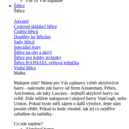
Vše co Vás napadne
Štětce
Štětce
Akvarel
Cestovní skládací štětce
Čistění štětců
Doplňky ke štětcům
Sady štětců
Speciální tvary
Štětce na olej a akryl
Štětce pro hobby techniky
Štětce RAPHAEL světová jednička
Vodní štětce
Malba
Malujete rádi? Máme pro Vás zajímavy výběr akrylových
barev - naleznete zde barvy od firem Amsterdam, Pébeo,
Artcreation, ale taky Lascaux - nejlepší akrylové barvy na
světě. Dále můžete nakupovat i olejové barvy VanGogh, nebo
Umton. Pokud byste měli zájem o další výrobce, dejte nám
prosím vědět. Pokud to bude vhodné, tak jej co nejdříve
zařadíme do nabídky.
Co zde najdete?
Akrylové barvy