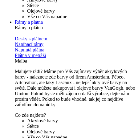
Štětce
Olejové barvy
Vše co Vás napadne
Rámy a plátna
Rámy a plátna
Desky s plátnem
Napínací rámy
Napnutá plátna
Plátna v metráži
Malba
Malujete rádi? Máme pro Vás zajímavy výběr akrylových
barev - naleznete zde barvy od firem Amsterdam, Pébeo,
Artcreation, ale taky Lascaux - nejlepší akrylové barvy na
světě. Dále můžete nakupovat i olejové barvy VanGogh, nebo
Umton. Pokud byste měli zájem o další výrobce, dejte nám
prosím vědět. Pokud to bude vhodné, tak jej co nejdříve
zařadíme do nabídky.
Co zde najdete?
Akrylové barvy
Štětce
Olejové barvy
Vše co Vás napadne