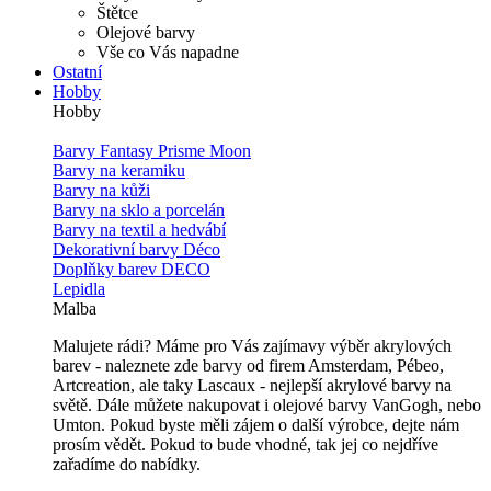
Štětce
Olejové barvy
Vše co Vás napadne
Ostatní
Hobby
Hobby
Barvy Fantasy Prisme Moon
Barvy na keramiku
Barvy na kůži
Barvy na sklo a porcelán
Barvy na textil a hedvábí
Dekorativní barvy Déco
Doplňky barev DECO
Lepidla
Malba
Malujete rádi? Máme pro Vás zajímavy výběr akrylových
barev - naleznete zde barvy od firem Amsterdam, Pébeo,
Artcreation, ale taky Lascaux - nejlepší akrylové barvy na
světě. Dále můžete nakupovat i olejové barvy VanGogh, nebo
Umton. Pokud byste měli zájem o další výrobce, dejte nám
prosím vědět. Pokud to bude vhodné, tak jej co nejdříve
zařadíme do nabídky.