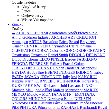
Co zde najdete?
Akrylové barvy
Štětce
Olejové barvy
Vše co Vás napadne
Značky
Značky
---
ABIG
ADLER
AMI
Amsterdam
Anděl Přerov s. r. o.
Anhui Goldmen Industry
ARCHES
ART CREATION
Artmagico
ARTUŠ
Bastaflora
Brico
Bristol
Bruynzeel
Canson
CENTROPEN
Chrysanthos
ClaireFontaine
CLEOPATRE
COBRA
Colorino
CONCORDE
CREATEX
Creatissimo
Cretacolor
Daniel Smith
DECOLA
DERWENT
Ditipo
Druchema
ELCO PINSEL
Essdee
FABRIANO
FENGDA
FM BRUSH
FolkArt
Fractal Colors
G.BENEDIKT
GHIANT
Golden
Harder & Steenbeck
HEYDA
Hobby line
HSENG
INDIGES
IRIDRON
Isabey
IWATA
JAVANA
JESMONITE
Jolly
Jovi
KANGRUI
Kappus
Karin
KERNSEIFE
KOH-I-NOOR
Kores
Kreul
KURETAKE
KW-triO
Larson-Juhl
Lascaux
LINEO
Maimeri
Maluj podle čísel
Malzeit
Manuscript
MARIES
MEYCO
Molotow
MONTANA
MTN - MONTANA
COLORS
MUNGYO
Nevskaya Palitra
NIELSEN
Novacolor
ODIF
Pastelini
Pávek Keramika
Pébéo
Phoenix
Pilot
PINTURA
Princeton
Pritt
RAPHAEL
Rembrandt
Royal