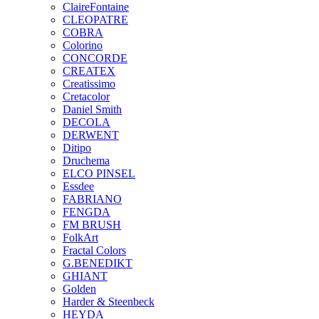
ClaireFontaine
CLEOPATRE
COBRA
Colorino
CONCORDE
CREATEX
Creatissimo
Cretacolor
Daniel Smith
DECOLA
DERWENT
Ditipo
Druchema
ELCO PINSEL
Essdee
FABRIANO
FENGDA
FM BRUSH
FolkArt
Fractal Colors
G.BENEDIKT
GHIANT
Golden
Harder & Steenbeck
HEYDA