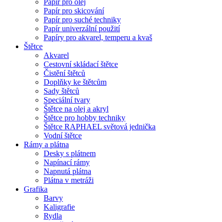
Papír pro olej
Papír pro skicování
Papír pro suché techniky
Papír univerzální použití
Papíry pro akvarel, temperu a kvaš
Štětce
Akvarel
Cestovní skládací štětce
Čistění štětců
Doplňky ke štětcům
Sady štětců
Speciální tvary
Štětce na olej a akryl
Štětce pro hobby techniky
Štětce RAPHAEL světová jednička
Vodní štětce
Rámy a plátna
Desky s plátnem
Napínací rámy
Napnutá plátna
Plátna v metráži
Grafika
Barvy
Kaligrafie
Rydla