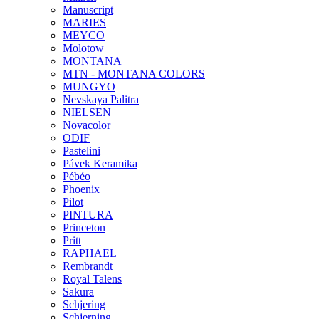
Manuscript
MARIES
MEYCO
Molotow
MONTANA
MTN - MONTANA COLORS
MUNGYO
Nevskaya Palitra
NIELSEN
Novacolor
ODIF
Pastelini
Pávek Keramika
Pébéo
Phoenix
Pilot
PINTURA
Princeton
Pritt
RAPHAEL
Rembrandt
Royal Talens
Sakura
Schjering
Schjerning