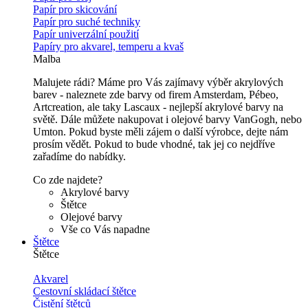
Papír pro skicování
Papír pro suché techniky
Papír univerzální použití
Papíry pro akvarel, temperu a kvaš
Malba
Malujete rádi? Máme pro Vás zajímavy výběr akrylových
barev - naleznete zde barvy od firem Amsterdam, Pébeo,
Artcreation, ale taky Lascaux - nejlepší akrylové barvy na
světě. Dále můžete nakupovat i olejové barvy VanGogh, nebo
Umton. Pokud byste měli zájem o další výrobce, dejte nám
prosím vědět. Pokud to bude vhodné, tak jej co nejdříve
zařadíme do nabídky.
Co zde najdete?
Akrylové barvy
Štětce
Olejové barvy
Vše co Vás napadne
Štětce
Štětce
Akvarel
Cestovní skládací štětce
Čistění štětců