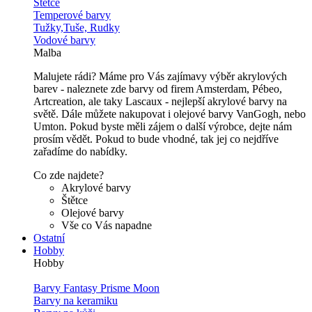
Štětce
Temperové barvy
Tužky,Tuše, Rudky
Vodové barvy
Malba
Malujete rádi? Máme pro Vás zajímavy výběr akrylových
barev - naleznete zde barvy od firem Amsterdam, Pébeo,
Artcreation, ale taky Lascaux - nejlepší akrylové barvy na
světě. Dále můžete nakupovat i olejové barvy VanGogh, nebo
Umton. Pokud byste měli zájem o další výrobce, dejte nám
prosím vědět. Pokud to bude vhodné, tak jej co nejdříve
zařadíme do nabídky.
Co zde najdete?
Akrylové barvy
Štětce
Olejové barvy
Vše co Vás napadne
Ostatní
Hobby
Hobby
Barvy Fantasy Prisme Moon
Barvy na keramiku