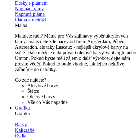
Desky s plátnem
Napínací rámy
Napnutá plátna
Plátna v metráži
Malba
Malujete rádi? Máme pro Vás zajímavy výběr akrylových
barev - naleznete zde barvy od firem Amsterdam, Pébeo,
Artcreation, ale taky Lascaux - nejlepší akrylové barvy na
světě. Dále můžete nakupovat i olejové barvy VanGogh, nebo
Umton. Pokud byste měli zájem o další výrobce, dejte nám
prosím vědět. Pokud to bude vhodné, tak jej co nejdříve
zařadíme do nabídky.
Co zde najdete?
Akrylové barvy
Štětce
Olejové barvy
Vše co Vás napadne
Grafika
Grafika
Barvy
Kaligrafie
Rydla