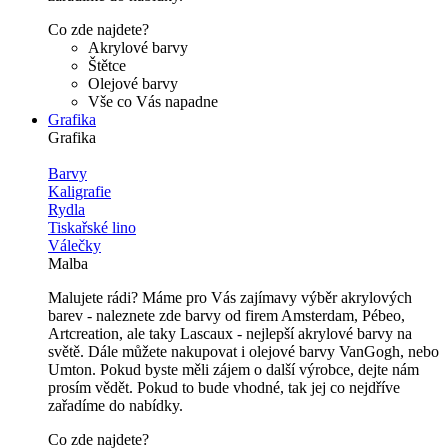
Co zde najdete?
Akrylové barvy
Štětce
Olejové barvy
Vše co Vás napadne
Grafika
Grafika
Barvy
Kaligrafie
Rydla
Tiskařské lino
Válečky
Malba
Malujete rádi? Máme pro Vás zajímavy výběr akrylových
barev - naleznete zde barvy od firem Amsterdam, Pébeo,
Artcreation, ale taky Lascaux - nejlepší akrylové barvy na
světě. Dále můžete nakupovat i olejové barvy VanGogh, nebo
Umton. Pokud byste měli zájem o další výrobce, dejte nám
prosím vědět. Pokud to bude vhodné, tak jej co nejdříve
zařadíme do nabídky.
Co zde najdete?