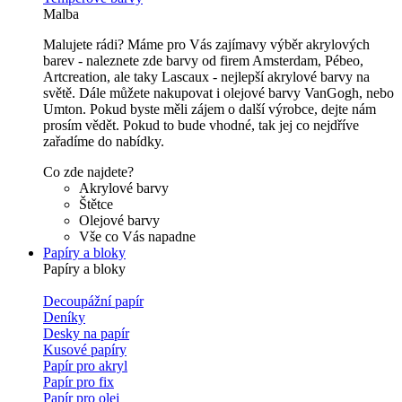
Malba
Malujete rádi? Máme pro Vás zajímavy výběr akrylových
barev - naleznete zde barvy od firem Amsterdam, Pébeo,
Artcreation, ale taky Lascaux - nejlepší akrylové barvy na
světě. Dále můžete nakupovat i olejové barvy VanGogh, nebo
Umton. Pokud byste měli zájem o další výrobce, dejte nám
prosím vědět. Pokud to bude vhodné, tak jej co nejdříve
zařadíme do nabídky.
Co zde najdete?
Akrylové barvy
Štětce
Olejové barvy
Vše co Vás napadne
Papíry a bloky
Papíry a bloky
Decoupážní papír
Deníky
Desky na papír
Kusové papíry
Papír pro akryl
Papír pro fix
Papír pro olej