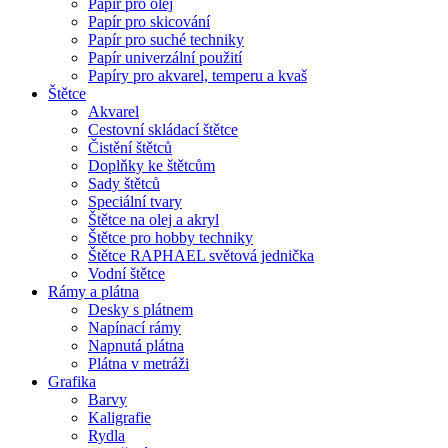
Papír pro olej
Papír pro skicování
Papír pro suché techniky
Papír univerzální použití
Papíry pro akvarel, temperu a kvaš
Štětce
Akvarel
Cestovní skládací štětce
Čistění štětců
Doplňky ke štětcům
Sady štětců
Speciální tvary
Štětce na olej a akryl
Štětce pro hobby techniky
Štětce RAPHAEL světová jednička
Vodní štětce
Rámy a plátna
Desky s plátnem
Napínací rámy
Napnutá plátna
Plátna v metráži
Grafika
Barvy
Kaligrafie
Rydla