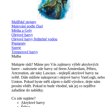
Malířské stojany
Malování podle čísel
Média a Gely
Olejové barvy
Olejové barvy ředitelné vodou
Pigmenty
Spreje
Temperové barvy
Malba
Malujete rádi? Máme pro Vás zajímavy výběr akrylových
barev - naleznete zde barvy od firem Amsterdam, Pébeo,
Artcreation, ale taky Lascaux - nejlepší akrylové barvy na
světě. Dále můžete nakupovat i olejové barvy VanGogh, nebo
Umton. Pokud byste měli zájem o další výrobce, dejte nám
prosím vědět. Pokud to bude vhodné, tak jej co nejdříve
zařadíme do nabídky.
Co zde najdete?
Akrylové barvy
Štětce