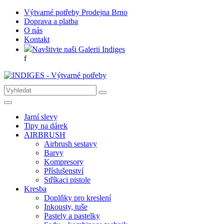
Výtvarné potřeby Prodejna Brno
Doprava a platba
O nás
Kontakt
Navštivte naši Galerii Indiges
f
Jarní slevy
Tipy na dárek
AIRBRUSH
Airbrush sestavy
Barvy
Kompresory
Příslušenství
Stříkaci pistole
Kresba
Doplňky pro kreslení
Inkousty, tuše
Pastely a pastelky