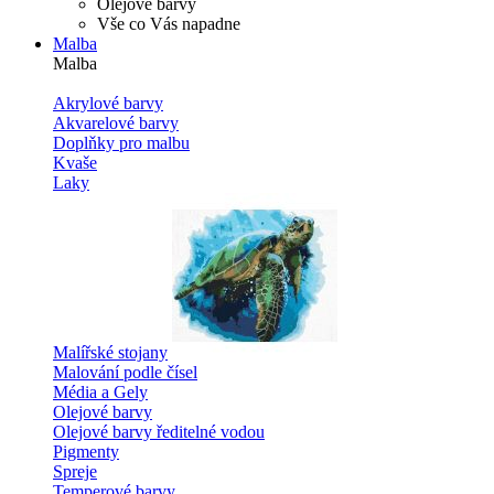
Olejové barvy
Vše co Vás napadne
Malba
Malba
Akrylové barvy
Akvarelové barvy
Doplňky pro malbu
Kvaše
Laky
Malířské stojany
Malování podle čísel
Média a Gely
Olejové barvy
Olejové barvy ředitelné vodou
Pigmenty
Spreje
Temperové barvy