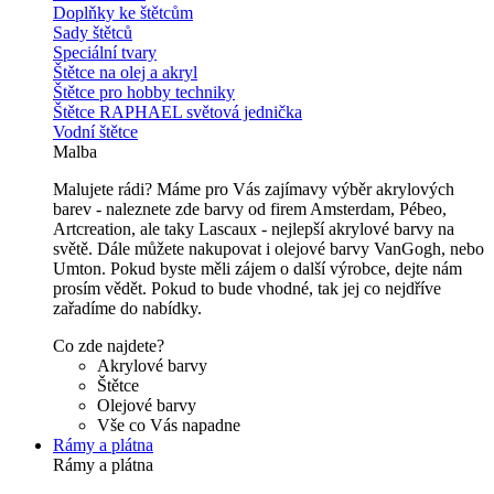
Doplňky ke štětcům
Sady štětců
Speciální tvary
Štětce na olej a akryl
Štětce pro hobby techniky
Štětce RAPHAEL světová jednička
Vodní štětce
Malba
Malujete rádi? Máme pro Vás zajímavy výběr akrylových
barev - naleznete zde barvy od firem Amsterdam, Pébeo,
Artcreation, ale taky Lascaux - nejlepší akrylové barvy na
světě. Dále můžete nakupovat i olejové barvy VanGogh, nebo
Umton. Pokud byste měli zájem o další výrobce, dejte nám
prosím vědět. Pokud to bude vhodné, tak jej co nejdříve
zařadíme do nabídky.
Co zde najdete?
Akrylové barvy
Štětce
Olejové barvy
Vše co Vás napadne
Rámy a plátna
Rámy a plátna