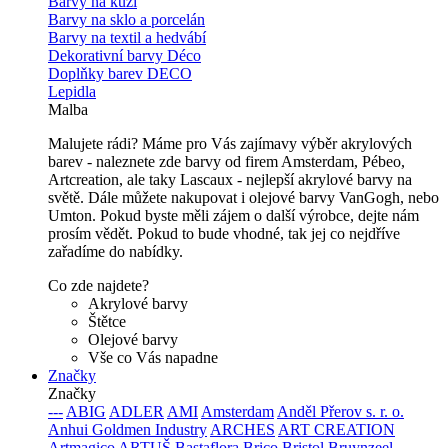
Barvy na kůži
Barvy na sklo a porcelán
Barvy na textil a hedvábí
Dekorativní barvy Déco
Doplňky barev DECO
Lepidla
Malba
Malujete rádi? Máme pro Vás zajímavy výběr akrylových
barev - naleznete zde barvy od firem Amsterdam, Pébeo,
Artcreation, ale taky Lascaux - nejlepší akrylové barvy na
světě. Dále můžete nakupovat i olejové barvy VanGogh, nebo
Umton. Pokud byste měli zájem o další výrobce, dejte nám
prosím vědět. Pokud to bude vhodné, tak jej co nejdříve
zařadíme do nabídky.
Co zde najdete?
Akrylové barvy
Štětce
Olejové barvy
Vše co Vás napadne
Značky
Značky
---
ABIG
ADLER
AMI
Amsterdam
Anděl Přerov s. r. o.
Anhui Goldmen Industry
ARCHES
ART CREATION
Artmagico
ARTUŠ
Bastaflora
Brico
Bristol
Bruynzeel