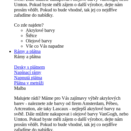
Umton. Pokud byste měli zájem o další výrobce, dejte nám
prosím vědět. Pokud to bude vhodné, tak jej co nejdříve
zařadíme do nabídky.
Co zde najdete?
Akrylové barvy
Štětce
Olejové barvy
Vše co Vás napadne
Rámy a plátna
Rámy a plátna
Desky s plátnem
Napínací rámy
Napnutá plátna
Plátna v metráži
Malba
Malujete rádi? Máme pro Vás zajímavy výběr akrylových
barev - naleznete zde barvy od firem Amsterdam, Pébeo,
Artcreation, ale taky Lascaux - nejlepší akrylové barvy na
světě. Dále můžete nakupovat i olejové barvy VanGogh, nebo
Umton. Pokud byste měli zájem o další výrobce, dejte nám
prosím vědět. Pokud to bude vhodné, tak jej co nejdříve
zařadíme do nabídky.