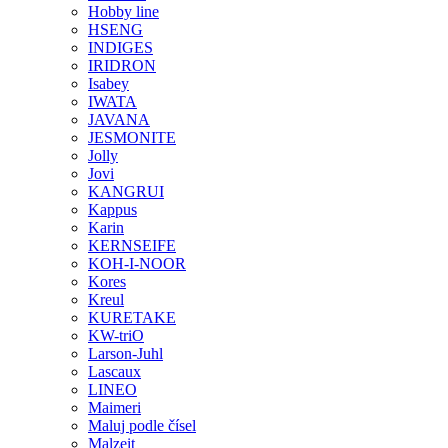
Hobby line
HSENG
INDIGES
IRIDRON
Isabey
IWATA
JAVANA
JESMONITE
Jolly
Jovi
KANGRUI
Kappus
Karin
KERNSEIFE
KOH-I-NOOR
Kores
Kreul
KURETAKE
KW-triO
Larson-Juhl
Lascaux
LINEO
Maimeri
Maluj podle čísel
Malzeit