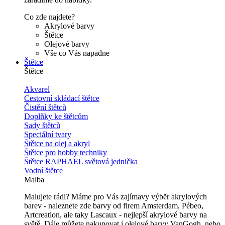
Co zde najdete?
Akrylové barvy
Štětce
Olejové barvy
Vše co Vás napadne
Štětce
Štětce
Akvarel
Cestovní skládací štětce
Čistění štětců
Doplňky ke štětcům
Sady štětců
Speciální tvary
Štětce na olej a akryl
Štětce pro hobby techniky
Štětce RAPHAEL světová jednička
Vodní štětce
Malba
Malujete rádi? Máme pro Vás zajímavy výběr akrylových
barev - naleznete zde barvy od firem Amsterdam, Pébeo,
Artcreation, ale taky Lascaux - nejlepší akrylové barvy na
světě. Dále můžete nakupovat i olejové barvy VanGogh, nebo