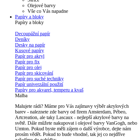
Olejové barvy
Vše co Vás napadne
Papíry a bloky
Papíry a bloky
Decoupážní papír
Deníky
Desky na papír
Kusové papíry
Papír pro akryl
Papír pro fix
Papír pro olej
Papír pro skicování
Papír pro suché techniky
Papír univerzální použití
Papíry pro akvarel, temperu a kvaš
Malba
Malujete rádi? Máme pro Vás zajímavy výběr akrylových
barev - naleznete zde barvy od firem Amsterdam, Pébeo,
Artcreation, ale taky Lascaux - nejlepší akrylové barvy na
světě. Dále můžete nakupovat i olejové barvy VanGogh, nebo
Umton. Pokud byste měli zájem o další výrobce, dejte nám
prosím vědět. Pokud to bude vhodné, tak jej co nejdříve
zařadíme do nabídky.