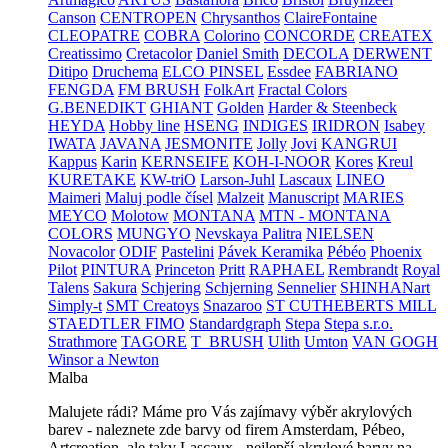
Canson
CENTROPEN
Chrysanthos
ClaireFontaine
CLEOPATRE
COBRA
Colorino
CONCORDE
CREATEX
Creatissimo
Cretacolor
Daniel Smith
DECOLA
DERWENT
Ditipo
Druchema
ELCO PINSEL
Essdee
FABRIANO
FENGDA
FM BRUSH
FolkArt
Fractal Colors
G.BENEDIKT
GHIANT
Golden
Harder & Steenbeck
HEYDA
Hobby line
HSENG
INDIGES
IRIDRON
Isabey
IWATA
JAVANA
JESMONITE
Jolly
Jovi
KANGRUI
Kappus
Karin
KERNSEIFE
KOH-I-NOOR
Kores
Kreul
KURETAKE
KW-triO
Larson-Juhl
Lascaux
LINEO
Maimeri
Maluj podle čísel
Malzeit
Manuscript
MARIES
MEYCO
Molotow
MONTANA
MTN - MONTANA
COLORS
MUNGYO
Nevskaya Palitra
NIELSEN
Novacolor
ODIF
Pastelini
Pávek Keramika
Pébéo
Phoenix
Pilot
PINTURA
Princeton
Pritt
RAPHAEL
Rembrandt
Royal
Talens
Sakura
Schjering
Schjerning
Sennelier
SHINHANart
Simply-t
SMT Creatoys
Snazaroo
ST CUTHEBERTS MILL
STAEDTLER FIMO
Standardgraph
Stepa
Stepa s.r.o.
Strathmore
TAGORE
T_BRUSH
Ulith
Umton
VAN GOGH
Winsor a Newton
Malba
Malujete rádi? Máme pro Vás zajímavy výběr akrylových
barev - naleznete zde barvy od firem Amsterdam, Pébeo,
Artcreation, ale taky Lascaux - nejlepší akrylové barvy na