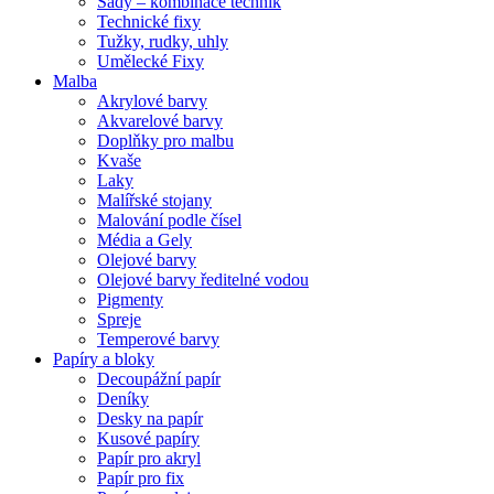
Sady – kombinace technik
Technické fixy
Tužky, rudky, uhly
Umělecké Fixy
Malba
Akrylové barvy
Akvarelové barvy
Doplňky pro malbu
Kvaše
Laky
Malířské stojany
Malování podle čísel
Média a Gely
Olejové barvy
Olejové barvy ředitelné vodou
Pigmenty
Spreje
Temperové barvy
Papíry a bloky
Decoupážní papír
Deníky
Desky na papír
Kusové papíry
Papír pro akryl
Papír pro fix