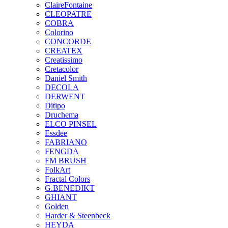
ClaireFontaine
CLEOPATRE
COBRA
Colorino
CONCORDE
CREATEX
Creatissimo
Cretacolor
Daniel Smith
DECOLA
DERWENT
Ditipo
Druchema
ELCO PINSEL
Essdee
FABRIANO
FENGDA
FM BRUSH
FolkArt
Fractal Colors
G.BENEDIKT
GHIANT
Golden
Harder & Steenbeck
HEYDA