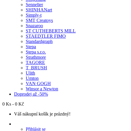
Sennelier
SHINHANart
Simply-t
SMT Creatoys
Snazaroo
ST CUTHEBERTS MILL
STAEDTLER FIMO
Standardgraph
Stepa
Stepa s.r.o.
Strathmore
TAGORE
T_BRUSH
Ulith
Umton
VAN GOGH
Winsor a Newton
Doprodej až -50%
0 Ks - 0 Kč
Váš nákupní košík je prázdný!
Přihlásit se