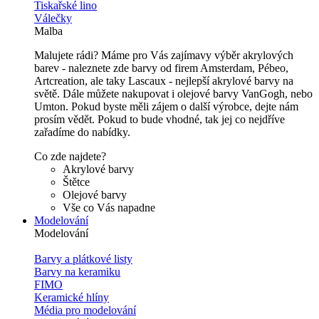
Tiskařské lino
Válečky
Malba
Malujete rádi? Máme pro Vás zajímavy výběr akrylových
barev - naleznete zde barvy od firem Amsterdam, Pébeo,
Artcreation, ale taky Lascaux - nejlepší akrylové barvy na
světě. Dále můžete nakupovat i olejové barvy VanGogh, nebo
Umton. Pokud byste měli zájem o další výrobce, dejte nám
prosím vědět. Pokud to bude vhodné, tak jej co nejdříve
zařadíme do nabídky.
Co zde najdete?
Akrylové barvy
Štětce
Olejové barvy
Vše co Vás napadne
Modelování
Modelování
Barvy a plátkové listy
Barvy na keramiku
FIMO
Keramické hlíny
Média pro modelování