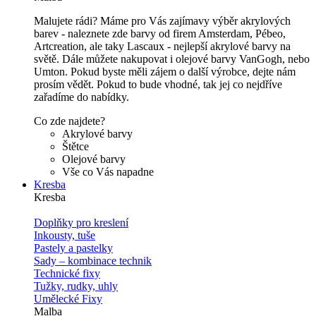
Malujete rádi? Máme pro Vás zajímavy výběr akrylových
barev - naleznete zde barvy od firem Amsterdam, Pébeo,
Artcreation, ale taky Lascaux - nejlepší akrylové barvy na
světě. Dále můžete nakupovat i olejové barvy VanGogh, nebo
Umton. Pokud byste měli zájem o další výrobce, dejte nám
prosím vědět. Pokud to bude vhodné, tak jej co nejdříve
zařadíme do nabídky.
Co zde najdete?
Akrylové barvy
Štětce
Olejové barvy
Vše co Vás napadne
Kresba
Kresba
Doplňky pro kreslení
Inkousty, tuše
Pastely a pastelky
Sady – kombinace technik
Technické fixy
Tužky, rudky, uhly
Umělecké Fixy
Malba