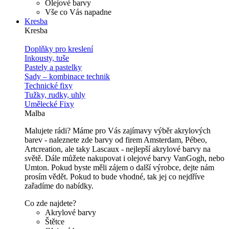
Olejové barvy
Vše co Vás napadne
Kresba
Kresba
Doplňky pro kreslení
Inkousty, tuše
Pastely a pastelky
Sady – kombinace technik
Technické fixy
Tužky, rudky, uhly
Umělecké Fixy
Malba
Malujete rádi? Máme pro Vás zajímavy výběr akrylových
barev - naleznete zde barvy od firem Amsterdam, Pébeo,
Artcreation, ale taky Lascaux - nejlepší akrylové barvy na
světě. Dále můžete nakupovat i olejové barvy VanGogh, nebo
Umton. Pokud byste měli zájem o další výrobce, dejte nám
prosím vědět. Pokud to bude vhodné, tak jej co nejdříve
zařadíme do nabídky.
Co zde najdete?
Akrylové barvy
Štětce