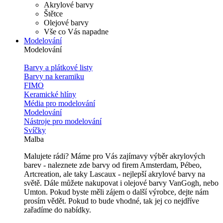
Akrylové barvy
Štětce
Olejové barvy
Vše co Vás napadne
Modelování
Modelování
Barvy a plátkové listy
Barvy na keramiku
FIMO
Keramické hlíny
Média pro modelování
Modelování
Nástroje pro modelování
Svíčky
Malba
Malujete rádi? Máme pro Vás zajímavy výběr akrylových
barev - naleznete zde barvy od firem Amsterdam, Pébeo,
Artcreation, ale taky Lascaux - nejlepší akrylové barvy na
světě. Dále můžete nakupovat i olejové barvy VanGogh, nebo
Umton. Pokud byste měli zájem o další výrobce, dejte nám
prosím vědět. Pokud to bude vhodné, tak jej co nejdříve
zařadíme do nabídky.