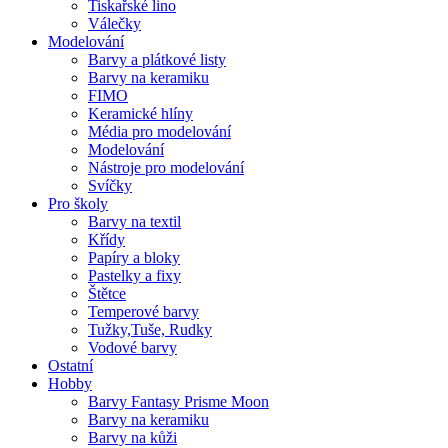
Tiskařské lino
Válečky
Modelování
Barvy a plátkové listy
Barvy na keramiku
FIMO
Keramické hlíny
Média pro modelování
Modelování
Nástroje pro modelování
Svíčky
Pro školy
Barvy na textil
Křídy
Papíry a bloky
Pastelky a fixy
Štětce
Temperové barvy
Tužky,Tuše, Rudky
Vodové barvy
Ostatní
Hobby
Barvy Fantasy Prisme Moon
Barvy na keramiku
Barvy na kůži