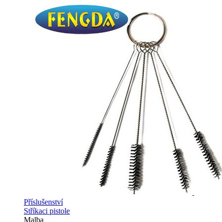
Příslušenství
Stříkaci pistole
Malba