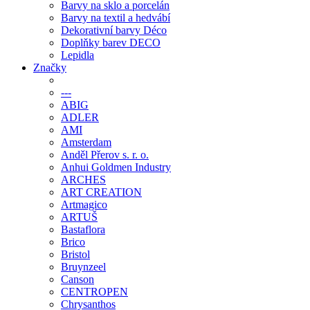
Barvy na sklo a porcelán
Barvy na textil a hedvábí
Dekorativní barvy Déco
Doplňky barev DECO
Lepidla
Značky
---
ABIG
ADLER
AMI
Amsterdam
Anděl Přerov s. r. o.
Anhui Goldmen Industry
ARCHES
ART CREATION
Artmagico
ARTUŠ
Bastaflora
Brico
Bristol
Bruynzeel
Canson
CENTROPEN
Chrysanthos