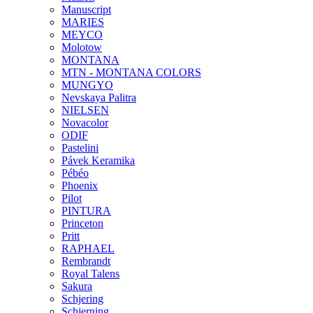
Manuscript
MARIES
MEYCO
Molotow
MONTANA
MTN - MONTANA COLORS
MUNGYO
Nevskaya Palitra
NIELSEN
Novacolor
ODIF
Pastelini
Pávek Keramika
Pébéo
Phoenix
Pilot
PINTURA
Princeton
Pritt
RAPHAEL
Rembrandt
Royal Talens
Sakura
Schjering
Schjerning