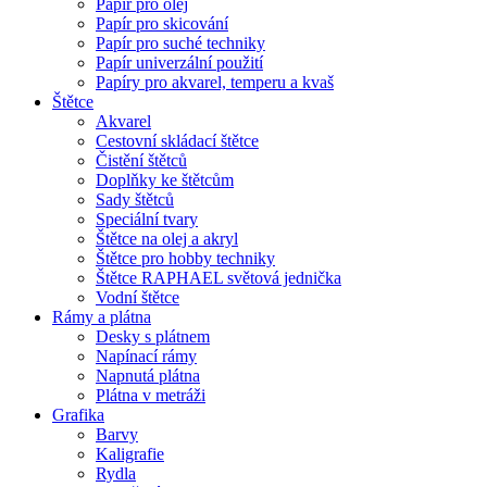
Papír pro olej
Papír pro skicování
Papír pro suché techniky
Papír univerzální použití
Papíry pro akvarel, temperu a kvaš
Štětce
Akvarel
Cestovní skládací štětce
Čistění štětců
Doplňky ke štětcům
Sady štětců
Speciální tvary
Štětce na olej a akryl
Štětce pro hobby techniky
Štětce RAPHAEL světová jednička
Vodní štětce
Rámy a plátna
Desky s plátnem
Napínací rámy
Napnutá plátna
Plátna v metráži
Grafika
Barvy
Kaligrafie
Rydla