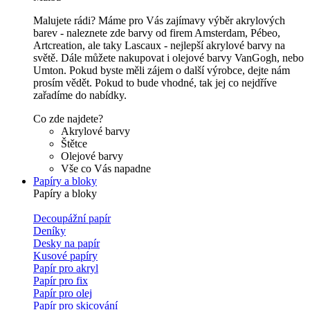
Malujete rádi? Máme pro Vás zajímavy výběr akrylových
barev - naleznete zde barvy od firem Amsterdam, Pébeo,
Artcreation, ale taky Lascaux - nejlepší akrylové barvy na
světě. Dále můžete nakupovat i olejové barvy VanGogh, nebo
Umton. Pokud byste měli zájem o další výrobce, dejte nám
prosím vědět. Pokud to bude vhodné, tak jej co nejdříve
zařadíme do nabídky.
Co zde najdete?
Akrylové barvy
Štětce
Olejové barvy
Vše co Vás napadne
Papíry a bloky
Papíry a bloky
Decoupážní papír
Deníky
Desky na papír
Kusové papíry
Papír pro akryl
Papír pro fix
Papír pro olej
Papír pro skicování