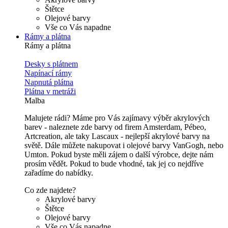
Štětce
Olejové barvy
Vše co Vás napadne
Rámy a plátna
Rámy a plátna
Desky s plátnem
Napínací rámy
Napnutá plátna
Plátna v metráži
Malba
Malujete rádi? Máme pro Vás zajímavy výběr akrylových
barev - naleznete zde barvy od firem Amsterdam, Pébeo,
Artcreation, ale taky Lascaux - nejlepší akrylové barvy na
světě. Dále můžete nakupovat i olejové barvy VanGogh, nebo
Umton. Pokud byste měli zájem o další výrobce, dejte nám
prosím vědět. Pokud to bude vhodné, tak jej co nejdříve
zařadíme do nabídky.
Co zde najdete?
Akrylové barvy
Štětce
Olejové barvy
Vše co Vás napadne