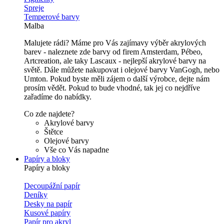
Spreje
Temperové barvy
Malba
Malujete rádi? Máme pro Vás zajímavy výběr akrylových
barev - naleznete zde barvy od firem Amsterdam, Pébeo,
Artcreation, ale taky Lascaux - nejlepší akrylové barvy na
světě. Dále můžete nakupovat i olejové barvy VanGogh, nebo
Umton. Pokud byste měli zájem o další výrobce, dejte nám
prosím vědět. Pokud to bude vhodné, tak jej co nejdříve
zařadíme do nabídky.
Co zde najdete?
Akrylové barvy
Štětce
Olejové barvy
Vše co Vás napadne
Papíry a bloky
Papíry a bloky
Decoupážní papír
Deníky
Desky na papír
Kusové papíry
Papír pro akryl