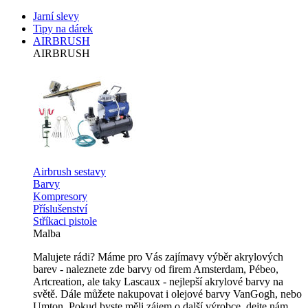
Jarní slevy
Tipy na dárek
AIRBRUSH
AIRBRUSH
Airbrush sestavy
Barvy
Kompresory
Příslušenství
Stříkaci pistole
Malba
Malujete rádi? Máme pro Vás zajímavy výběr akrylových
barev - naleznete zde barvy od firem Amsterdam, Pébeo,
Artcreation, ale taky Lascaux - nejlepší akrylové barvy na
světě. Dále můžete nakupovat i olejové barvy VanGogh, nebo
Umton. Pokud byste měli zájem o další výrobce, dejte nám