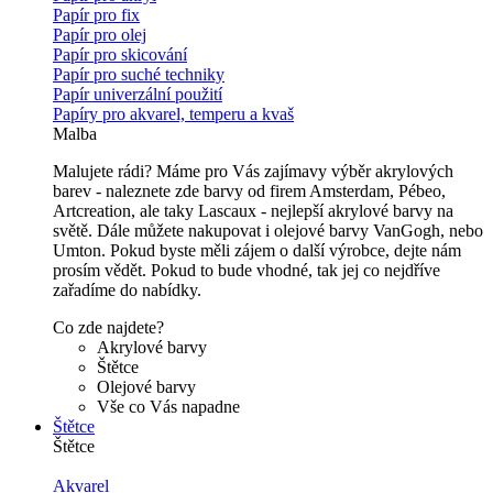
Papír pro fix
Papír pro olej
Papír pro skicování
Papír pro suché techniky
Papír univerzální použití
Papíry pro akvarel, temperu a kvaš
Malba
Malujete rádi? Máme pro Vás zajímavy výběr akrylových
barev - naleznete zde barvy od firem Amsterdam, Pébeo,
Artcreation, ale taky Lascaux - nejlepší akrylové barvy na
světě. Dále můžete nakupovat i olejové barvy VanGogh, nebo
Umton. Pokud byste měli zájem o další výrobce, dejte nám
prosím vědět. Pokud to bude vhodné, tak jej co nejdříve
zařadíme do nabídky.
Co zde najdete?
Akrylové barvy
Štětce
Olejové barvy
Vše co Vás napadne
Štětce
Štětce
Akvarel