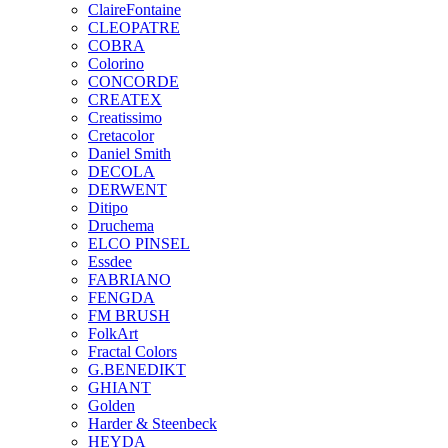
ClaireFontaine
CLEOPATRE
COBRA
Colorino
CONCORDE
CREATEX
Creatissimo
Cretacolor
Daniel Smith
DECOLA
DERWENT
Ditipo
Druchema
ELCO PINSEL
Essdee
FABRIANO
FENGDA
FM BRUSH
FolkArt
Fractal Colors
G.BENEDIKT
GHIANT
Golden
Harder & Steenbeck
HEYDA