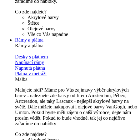
zařadíme do nabídky.
Co zde najdete?
Akrylové barvy
Štětce
Olejové barvy
Vše co Vás napadne
Rámy a plátna
Rámy a plátna
Desky s plátnem
Napínací rámy
Napnutá plátna
Plátna v metráži
Malba
Malujete rádi? Máme pro Vás zajímavy výběr akrylových
barev - naleznete zde barvy od firem Amsterdam, Pébeo,
Artcreation, ale taky Lascaux - nejlepší akrylové barvy na
světě. Dále můžete nakupovat i olejové barvy VanGogh, nebo
Umton. Pokud byste měli zájem o další výrobce, dejte nám
prosím vědět. Pokud to bude vhodné, tak jej co nejdříve
zařadíme do nabídky.
Co zde najdete?
Akrylové barvy