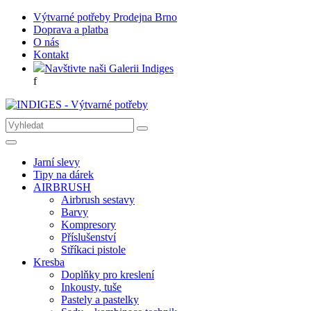
Výtvarné potřeby Prodejna Brno
Doprava a platba
O nás
Kontakt
Navštivte naši Galerii Indiges
f
Jarní slevy
Tipy na dárek
AIRBRUSH
Airbrush sestavy
Barvy
Kompresory
Příslušenství
Stříkaci pistole
Kresba
Doplňky pro kreslení
Inkousty, tuše
Pastely a pastelky