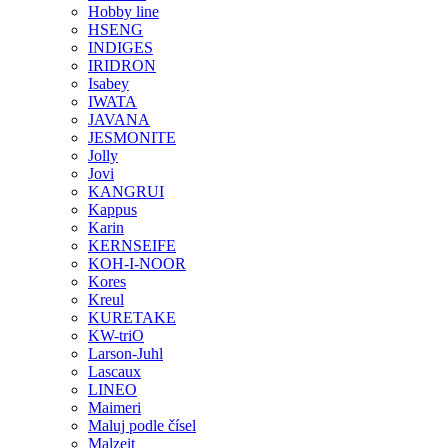
Hobby line
HSENG
INDIGES
IRIDRON
Isabey
IWATA
JAVANA
JESMONITE
Jolly
Jovi
KANGRUI
Kappus
Karin
KERNSEIFE
KOH-I-NOOR
Kores
Kreul
KURETAKE
KW-triO
Larson-Juhl
Lascaux
LINEO
Maimeri
Maluj podle čísel
Malzeit