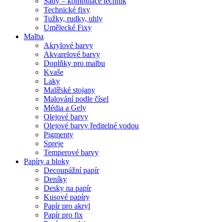
Sady – kombinace technik
Technické fixy
Tužky, rudky, uhly
Umělecké Fixy
Malba
Akrylové barvy
Akvarelové barvy
Doplňky pro malbu
Kvaše
Laky
Malířské stojany
Malování podle čísel
Média a Gely
Olejové barvy
Olejové barvy ředitelné vodou
Pigmenty
Spreje
Temperové barvy
Papíry a bloky
Decoupážní papír
Deníky
Desky na papír
Kusové papíry
Papír pro akryl
Papír pro fix