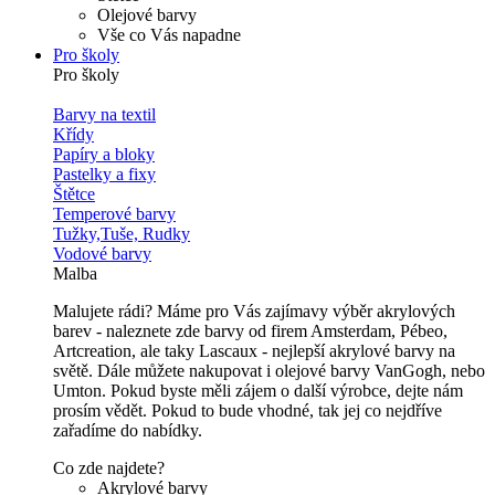
Olejové barvy
Vše co Vás napadne
Pro školy
Pro školy
Barvy na textil
Křídy
Papíry a bloky
Pastelky a fixy
Štětce
Temperové barvy
Tužky,Tuše, Rudky
Vodové barvy
Malba
Malujete rádi? Máme pro Vás zajímavy výběr akrylových
barev - naleznete zde barvy od firem Amsterdam, Pébeo,
Artcreation, ale taky Lascaux - nejlepší akrylové barvy na
světě. Dále můžete nakupovat i olejové barvy VanGogh, nebo
Umton. Pokud byste měli zájem o další výrobce, dejte nám
prosím vědět. Pokud to bude vhodné, tak jej co nejdříve
zařadíme do nabídky.
Co zde najdete?
Akrylové barvy