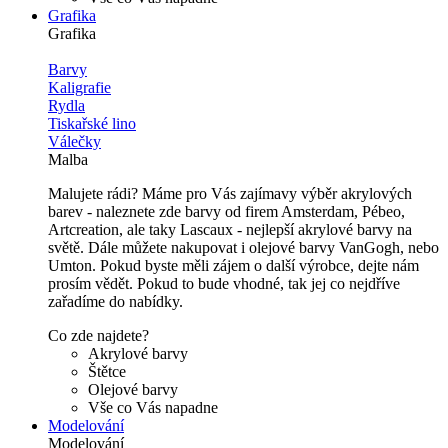
Grafika
Grafika
Barvy
Kaligrafie
Rydla
Tiskařské lino
Válečky
Malba
Malujete rádi? Máme pro Vás zajímavy výběr akrylových
barev - naleznete zde barvy od firem Amsterdam, Pébeo,
Artcreation, ale taky Lascaux - nejlepší akrylové barvy na
světě. Dále můžete nakupovat i olejové barvy VanGogh, nebo
Umton. Pokud byste měli zájem o další výrobce, dejte nám
prosím vědět. Pokud to bude vhodné, tak jej co nejdříve
zařadíme do nabídky.
Co zde najdete?
Akrylové barvy
Štětce
Olejové barvy
Vše co Vás napadne
Modelování
Modelování