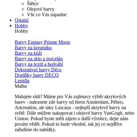
Štětce
Olejové barvy
Vše co Vás napadne
Ostatní
Hobby
Hobby
Barvy Fantasy Prisme Moon
Barvy na keramiku
Barvy na kůži
Barvy na sklo a porcelán
Barvy na textil a hedvábí
Dekorativní barvy Déco
Doplňky barev DECO
Lepidla
Malba
Malujete rádi? Máme pro Vás zajímavy výběr akrylových
barev - naleznete zde barvy od firem Amsterdam, Pébeo,
Artcreation, ale taky Lascaux - nejlepší akrylové barvy na
světě. Dále můžete nakupovat i olejové barvy VanGogh, nebo
Umton. Pokud byste měli zájem o další výrobce, dejte nám
prosím vědět. Pokud to bude vhodné, tak jej co nejdříve
zařadíme do nabídky.