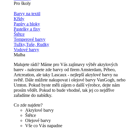
Pro školy
Barvy na textil
Křídy
Papíry a bloky
Pastelky a fixy
Štětce
Temperové barvy
Tužky,Tuše, Rudky
Vodové barvy
Malba
Malujete rádi? Máme pro Vás zajímavy výběr akrylových
barev - naleznete zde barvy od firem Amsterdam, Pébeo,
Artcreation, ale taky Lascaux - nejlepší akrylové barvy na
světě. Dále můžete nakupovat i olejové barvy VanGogh, nebo
Umton. Pokud byste měli zájem o další výrobce, dejte nám
prosím vědět. Pokud to bude vhodné, tak jej co nejdříve
zařadíme do nabídky.
Co zde najdete?
Akrylové barvy
Štětce
Olejové barvy
Vše co Vás napadne