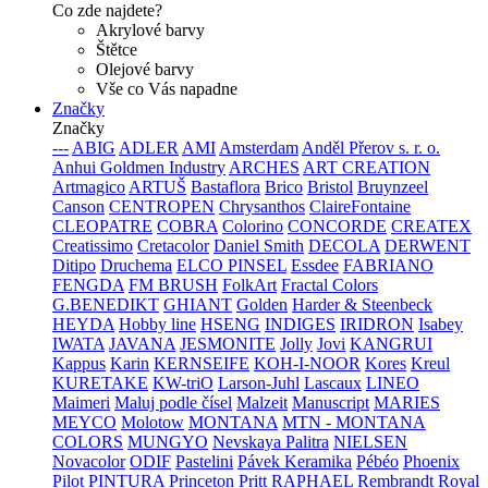
Co zde najdete?
Akrylové barvy
Štětce
Olejové barvy
Vše co Vás napadne
Značky
Značky
---
ABIG
ADLER
AMI
Amsterdam
Anděl Přerov s. r. o.
Anhui Goldmen Industry
ARCHES
ART CREATION
Artmagico
ARTUŠ
Bastaflora
Brico
Bristol
Bruynzeel
Canson
CENTROPEN
Chrysanthos
ClaireFontaine
CLEOPATRE
COBRA
Colorino
CONCORDE
CREATEX
Creatissimo
Cretacolor
Daniel Smith
DECOLA
DERWENT
Ditipo
Druchema
ELCO PINSEL
Essdee
FABRIANO
FENGDA
FM BRUSH
FolkArt
Fractal Colors
G.BENEDIKT
GHIANT
Golden
Harder & Steenbeck
HEYDA
Hobby line
HSENG
INDIGES
IRIDRON
Isabey
IWATA
JAVANA
JESMONITE
Jolly
Jovi
KANGRUI
Kappus
Karin
KERNSEIFE
KOH-I-NOOR
Kores
Kreul
KURETAKE
KW-triO
Larson-Juhl
Lascaux
LINEO
Maimeri
Maluj podle čísel
Malzeit
Manuscript
MARIES
MEYCO
Molotow
MONTANA
MTN - MONTANA
COLORS
MUNGYO
Nevskaya Palitra
NIELSEN
Novacolor
ODIF
Pastelini
Pávek Keramika
Pébéo
Phoenix
Pilot
PINTURA
Princeton
Pritt
RAPHAEL
Rembrandt
Royal