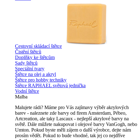
Cestovní skládací štětce
Čistění štětců
Doplňky ke štětcům
Sady štětců
Speciální tvary
Štětce na olej a akryl
Štětce pro hobby techniky
Štětce RAPHAEL světová jednička
Vodní štětce
Malba
Malujete rádi? Máme pro Vás zajímavy výběr akrylových
barev - naleznete zde barvy od firem Amsterdam, Pébeo,
Artcreation, ale taky Lascaux - nejlepší akrylové barvy na
světě. Dále můžete nakupovat i olejové barvy VanGogh, nebo
Umton. Pokud byste měli zájem o další výrobce, dejte nám
prosím vědět. Pokud to bude vhodné, tak jej co nejdříve