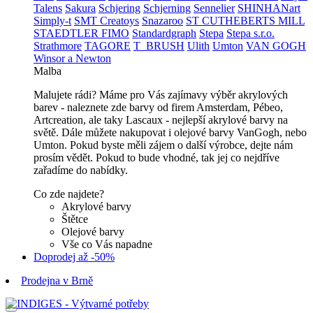
Talens
Sakura
Schjering
Schjerning
Sennelier
SHINHANart
Simply-t
SMT Creatoys
Snazaroo
ST CUTHEBERTS MILL
STAEDTLER FIMO
Standardgraph
Stepa
Stepa s.r.o.
Strathmore
TAGORE
T_BRUSH
Ulith
Umton
VAN GOGH
Winsor a Newton
Malba
Malujete rádi? Máme pro Vás zajímavy výběr akrylových
barev - naleznete zde barvy od firem Amsterdam, Pébeo,
Artcreation, ale taky Lascaux - nejlepší akrylové barvy na
světě. Dále můžete nakupovat i olejové barvy VanGogh, nebo
Umton. Pokud byste měli zájem o další výrobce, dejte nám
prosím vědět. Pokud to bude vhodné, tak jej co nejdříve
zařadíme do nabídky.
Co zde najdete?
Akrylové barvy
Štětce
Olejové barvy
Vše co Vás napadne
Doprodej až -50%
Prodejna v Brně