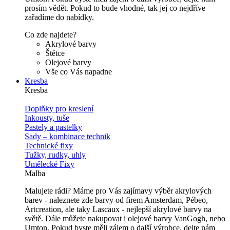
prosím vědět. Pokud to bude vhodné, tak jej co nejdříve
zařadíme do nabídky.
Co zde najdete?
Akrylové barvy
Štětce
Olejové barvy
Vše co Vás napadne
Kresba
Kresba
Doplňky pro kreslení
Inkousty, tuše
Pastely a pastelky
Sady – kombinace technik
Technické fixy
Tužky, rudky, uhly
Umělecké Fixy
Malba
Malujete rádi? Máme pro Vás zajímavy výběr akrylových
barev - naleznete zde barvy od firem Amsterdam, Pébeo,
Artcreation, ale taky Lascaux - nejlepší akrylové barvy na
světě. Dále můžete nakupovat i olejové barvy VanGogh, nebo
Umton. Pokud byste měli zájem o další výrobce, dejte nám