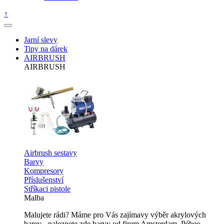
↑
Jarní slevy
Tipy na dárek
AIRBRUSH
AIRBRUSH
Airbrush sestavy
Barvy
Kompresory
Příslušenství
Stříkaci pistole
Malba
Malujete rádi? Máme pro Vás zajímavy výběr akrylových
barev - naleznete zde barvy od firem Amsterdam, Pébeo,