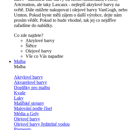
Artcreation, ale taky Lascaux - nejlepší akrylové barvy na
světě. Dále můžete nakupovat i olejové barvy VanGogh, nebo
Umton. Pokud byste měli zájem o další výrobce, dejte nám
prosím vědět. Pokud to bude vhodné, tak jej co nejdříve
zařadíme do nabídky.
Co zde najdete?
Akrylové barvy
Štětce
Olejové barvy
Vše co Vás napadne
Malba
Malba
Akrylové barvy
Akvarelové barvy
Doplňky pro malbu
Kvaše
Laky
Malířské stojany
Malování podle čísel
Média a Gely
Olejové barvy
Olejové barvy ředitelné vodou
Pigmenty