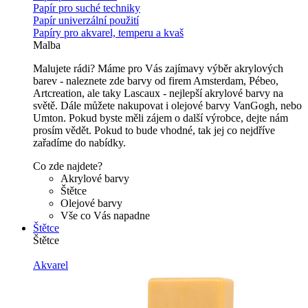
Papír pro suché techniky
Papír univerzální použití
Papíry pro akvarel, temperu a kvaš
Malba
Malujete rádi? Máme pro Vás zajímavy výběr akrylových
barev - naleznete zde barvy od firem Amsterdam, Pébeo,
Artcreation, ale taky Lascaux - nejlepší akrylové barvy na
světě. Dále můžete nakupovat i olejové barvy VanGogh, nebo
Umton. Pokud byste měli zájem o další výrobce, dejte nám
prosím vědět. Pokud to bude vhodné, tak jej co nejdříve
zařadíme do nabídky.
Co zde najdete?
Akrylové barvy
Štětce
Olejové barvy
Vše co Vás napadne
Štětce
Štětce
Akvarel