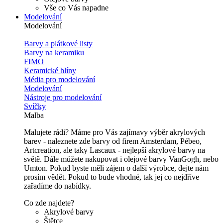
Vše co Vás napadne
Modelování
Modelování
Barvy a plátkové listy
Barvy na keramiku
FIMO
Keramické hlíny
Média pro modelování
Modelování
Nástroje pro modelování
Svíčky
Malba
Malujete rádi? Máme pro Vás zajímavy výběr akrylových
barev - naleznete zde barvy od firem Amsterdam, Pébeo,
Artcreation, ale taky Lascaux - nejlepší akrylové barvy na
světě. Dále můžete nakupovat i olejové barvy VanGogh, nebo
Umton. Pokud byste měli zájem o další výrobce, dejte nám
prosím vědět. Pokud to bude vhodné, tak jej co nejdříve
zařadíme do nabídky.
Co zde najdete?
Akrylové barvy
Štětce