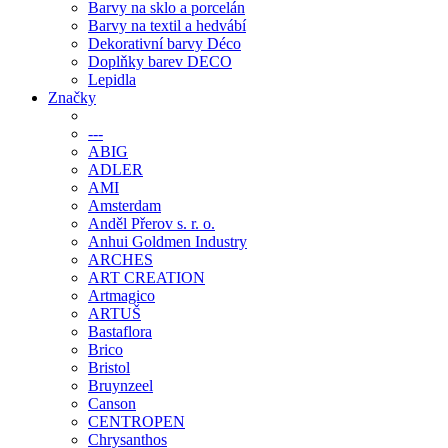
Barvy na sklo a porcelán
Barvy na textil a hedvábí
Dekorativní barvy Déco
Doplňky barev DECO
Lepidla
Značky
---
ABIG
ADLER
AMI
Amsterdam
Anděl Přerov s. r. o.
Anhui Goldmen Industry
ARCHES
ART CREATION
Artmagico
ARTUŠ
Bastaflora
Brico
Bristol
Bruynzeel
Canson
CENTROPEN
Chrysanthos