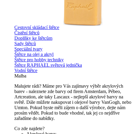
Cestovní skládací štětce
Čistění štětců
Doplňky ke štětcům
Sady štětců
Speciální tvary
Štětce na olej a akryl
Štětce pro hobby techniky
Štětce RAPHAEL světová jednička
Vodní štětce
Malba
Malujete rádi? Máme pro Vás zajímavy výběr akrylových
barev - naleznete zde barvy od firem Amsterdam, Pébeo,
Artcreation, ale taky Lascaux - nejlepší akrylové barvy na
světě. Dále můžete nakupovat i olejové barvy VanGogh, nebo
Umton. Pokud byste měli zájem o další výrobce, dejte nám
prosím vědět. Pokud to bude vhodné, tak jej co nejdříve
zařadíme do nabídky.
Co zde najdete?
Akrylové barvy