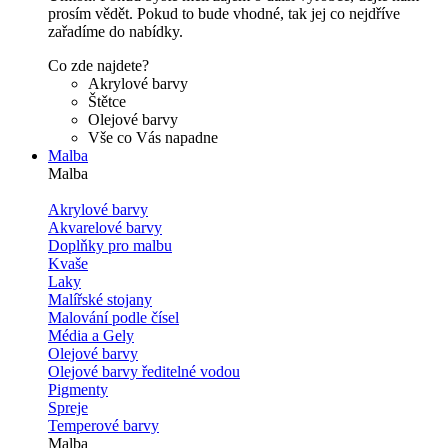
prosím vědět. Pokud to bude vhodné, tak jej co nejdříve
zařadíme do nabídky.
Co zde najdete?
Akrylové barvy
Štětce
Olejové barvy
Vše co Vás napadne
Malba
Malba
Akrylové barvy
Akvarelové barvy
Doplňky pro malbu
Kvaše
Laky
Malířské stojany
Malování podle čísel
Média a Gely
Olejové barvy
Olejové barvy ředitelné vodou
Pigmenty
Spreje
Temperové barvy
Malba