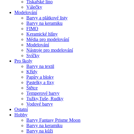
Tiskařské lino
Válečky
Modelování
Barvy a plátkové listy
Barvy na keramiku
FIMO
Keramické hlíny
Média pro modelování
Modelování
Nástroje pro modelování
Svíčky
Pro školy
Barvy na textil
Křídy
Papíry a bloky
Pastelky a fixy
Štětce
Temperové barvy
Tužky,Tuše, Rudky
Vodové barvy
Ostatní
Hobby
Barvy Fantasy Prisme Moon
Barvy na keramiku
Barvy na kůži