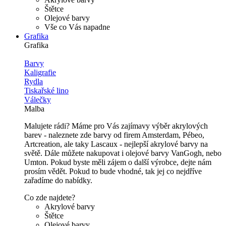
Štětce
Olejové barvy
Vše co Vás napadne
Grafika
Grafika
Barvy
Kaligrafie
Rydla
Tiskařské lino
Válečky
Malba
Malujete rádi? Máme pro Vás zajímavy výběr akrylových
barev - naleznete zde barvy od firem Amsterdam, Pébeo,
Artcreation, ale taky Lascaux - nejlepší akrylové barvy na
světě. Dále můžete nakupovat i olejové barvy VanGogh, nebo
Umton. Pokud byste měli zájem o další výrobce, dejte nám
prosím vědět. Pokud to bude vhodné, tak jej co nejdříve
zařadíme do nabídky.
Co zde najdete?
Akrylové barvy
Štětce
Olejové barvy