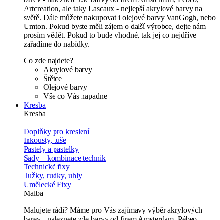
Artcreation, ale taky Lascaux - nejlepší akrylové barvy na
světě. Dále můžete nakupovat i olejové barvy VanGogh, nebo
Umton. Pokud byste měli zájem o další výrobce, dejte nám
prosím vědět. Pokud to bude vhodné, tak jej co nejdříve
zařadíme do nabídky.
Co zde najdete?
Akrylové barvy
Štětce
Olejové barvy
Vše co Vás napadne
Kresba
Kresba
Doplňky pro kreslení
Inkousty, tuše
Pastely a pastelky
Sady – kombinace technik
Technické fixy
Tužky, rudky, uhly
Umělecké Fixy
Malba
Malujete rádi? Máme pro Vás zajímavy výběr akrylových
barev - naleznete zde barvy od firem Amsterdam, Pébeo,