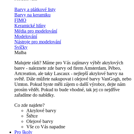
Barvy a plátkové listy
Barvy na keramiku
FIMO
Keramické hlíny
Média pro modelování
Modelování
Nástroje pro modelování
Svíčky
Malba
Malujete rádi? Máme pro Vás zajímavy výběr akrylových
barev - naleznete zde barvy od firem Amsterdam, Pébeo,
Artcreation, ale taky Lascaux - nejlepší akrylové barvy na
světě. Dále můžete nakupovat i olejové barvy VanGogh, nebo
Umton. Pokud byste měli zájem o další výrobce, dejte nám
prosím vědět. Pokud to bude vhodné, tak jej co nejdříve
zařadíme do nabídky.
Co zde najdete?
Akrylové barvy
Štětce
Olejové barvy
Vše co Vás napadne
Pro školy