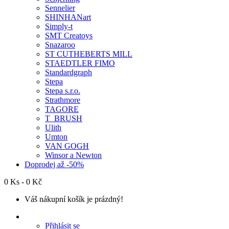
Sennelier
SHINHANart
Simply-t
SMT Creatoys
Snazaroo
ST CUTHEBERTS MILL
STAEDTLER FIMO
Standardgraph
Stepa
Stepa s.r.o.
Strathmore
TAGORE
T_BRUSH
Ulith
Umton
VAN GOGH
Winsor a Newton
Doprodej až -50%
0 Ks - 0 Kč
Váš nákupní košík je prázdný!
Přihlásit se