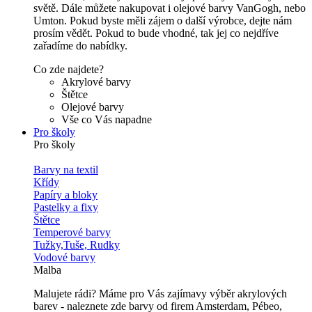
světě. Dále můžete nakupovat i olejové barvy VanGogh, nebo
Umton. Pokud byste měli zájem o další výrobce, dejte nám
prosím vědět. Pokud to bude vhodné, tak jej co nejdříve
zařadíme do nabídky.
Co zde najdete?
Akrylové barvy
Štětce
Olejové barvy
Vše co Vás napadne
Pro školy
Pro školy
Barvy na textil
Křídy
Papíry a bloky
Pastelky a fixy
Štětce
Temperové barvy
Tužky,Tuše, Rudky
Vodové barvy
Malba
Malujete rádi? Máme pro Vás zajímavy výběr akrylových
barev - naleznete zde barvy od firem Amsterdam, Pébeo,