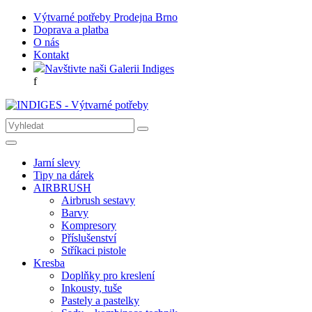
Výtvarné potřeby Prodejna Brno
Doprava a platba
O nás
Kontakt
Navštivte naši Galerii Indiges
f
Jarní slevy
Tipy na dárek
AIRBRUSH
Airbrush sestavy
Barvy
Kompresory
Příslušenství
Stříkaci pistole
Kresba
Doplňky pro kreslení
Inkousty, tuše
Pastely a pastelky