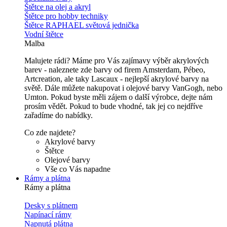
Štětce na olej a akryl
Štětce pro hobby techniky
Štětce RAPHAEL světová jednička
Vodní štětce
Malba
Malujete rádi? Máme pro Vás zajímavy výběr akrylových
barev - naleznete zde barvy od firem Amsterdam, Pébeo,
Artcreation, ale taky Lascaux - nejlepší akrylové barvy na
světě. Dále můžete nakupovat i olejové barvy VanGogh, nebo
Umton. Pokud byste měli zájem o další výrobce, dejte nám
prosím vědět. Pokud to bude vhodné, tak jej co nejdříve
zařadíme do nabídky.
Co zde najdete?
Akrylové barvy
Štětce
Olejové barvy
Vše co Vás napadne
Rámy a plátna
Rámy a plátna
Desky s plátnem
Napínací rámy
Napnutá plátna