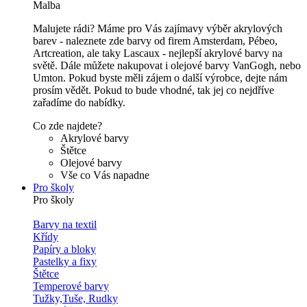
Malba
Malujete rádi? Máme pro Vás zajímavy výběr akrylových
barev - naleznete zde barvy od firem Amsterdam, Pébeo,
Artcreation, ale taky Lascaux - nejlepší akrylové barvy na
světě. Dále můžete nakupovat i olejové barvy VanGogh, nebo
Umton. Pokud byste měli zájem o další výrobce, dejte nám
prosím vědět. Pokud to bude vhodné, tak jej co nejdříve
zařadíme do nabídky.
Co zde najdete?
Akrylové barvy
Štětce
Olejové barvy
Vše co Vás napadne
Pro školy
Pro školy
Barvy na textil
Křídy
Papíry a bloky
Pastelky a fixy
Štětce
Temperové barvy
Tužky,Tuše, Rudky