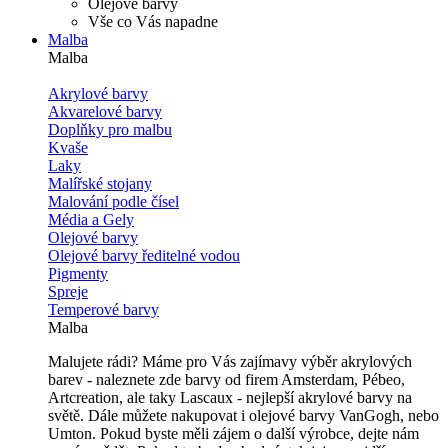
Olejové barvy
Vše co Vás napadne
Malba
Malba
Akrylové barvy
Akvarelové barvy
Doplňky pro malbu
Kvaše
Laky
Malířské stojany
Malování podle čísel
Média a Gely
Olejové barvy
Olejové barvy ředitelné vodou
Pigmenty
Spreje
Temperové barvy
Malba
Malujete rádi? Máme pro Vás zajímavy výběr akrylových
barev - naleznete zde barvy od firem Amsterdam, Pébeo,
Artcreation, ale taky Lascaux - nejlepší akrylové barvy na
světě. Dále můžete nakupovat i olejové barvy VanGogh, nebo
Umton. Pokud byste měli zájem o další výrobce, dejte nám