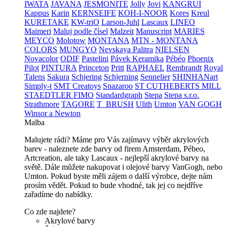
IWATA
JAVANA
JESMONITE
Jolly
Jovi
KANGRUI
Kappus
Karin
KERNSEIFE
KOH-I-NOOR
Kores
Kreul
KURETAKE
KW-triO
Larson-Juhl
Lascaux
LINEO
Maimeri
Maluj podle čísel
Malzeit
Manuscript
MARIES
MEYCO
Molotow
MONTANA
MTN - MONTANA
COLORS
MUNGYO
Nevskaya Palitra
NIELSEN
Novacolor
ODIF
Pastelini
Pávek Keramika
Pébéo
Phoenix
Pilot
PINTURA
Princeton
Pritt
RAPHAEL
Rembrandt
Royal
Talens
Sakura
Schjering
Schjerning
Sennelier
SHINHANart
Simply-t
SMT Creatoys
Snazaroo
ST CUTHEBERTS MILL
STAEDTLER FIMO
Standardgraph
Stepa
Stepa s.r.o.
Strathmore
TAGORE
T_BRUSH
Ulith
Umton
VAN GOGH
Winsor a Newton
Malba
Malujete rádi? Máme pro Vás zajímavy výběr akrylových
barev - naleznete zde barvy od firem Amsterdam, Pébeo,
Artcreation, ale taky Lascaux - nejlepší akrylové barvy na
světě. Dále můžete nakupovat i olejové barvy VanGogh, nebo
Umton. Pokud byste měli zájem o další výrobce, dejte nám
prosím vědět. Pokud to bude vhodné, tak jej co nejdříve
zařadíme do nabídky.
Co zde najdete?
Akrylové barvy