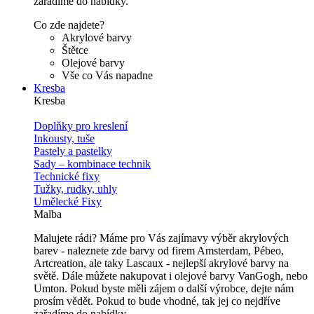
zařadíme do nabídky.
Co zde najdete?
Akrylové barvy
Štětce
Olejové barvy
Vše co Vás napadne
Kresba
Kresba
Doplňky pro kreslení
Inkousty, tuše
Pastely a pastelky
Sady – kombinace technik
Technické fixy
Tužky, rudky, uhly
Umělecké Fixy
Malba
Malujete rádi? Máme pro Vás zajímavy výběr akrylových
barev - naleznete zde barvy od firem Amsterdam, Pébeo,
Artcreation, ale taky Lascaux - nejlepší akrylové barvy na
světě. Dále můžete nakupovat i olejové barvy VanGogh, nebo
Umton. Pokud byste měli zájem o další výrobce, dejte nám
prosím vědět. Pokud to bude vhodné, tak jej co nejdříve
zařadíme do nabídky.