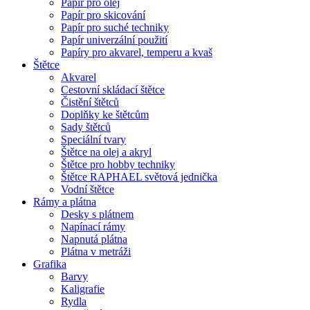
Papír pro olej
Papír pro skicování
Papír pro suché techniky
Papír univerzální použití
Papíry pro akvarel, temperu a kvaš
Štětce
Akvarel
Cestovní skládací štětce
Čistění štětců
Doplňky ke štětcům
Sady štětců
Speciální tvary
Štětce na olej a akryl
Štětce pro hobby techniky
Štětce RAPHAEL světová jednička
Vodní štětce
Rámy a plátna
Desky s plátnem
Napínací rámy
Napnutá plátna
Plátna v metráži
Grafika
Barvy
Kaligrafie
Rydla