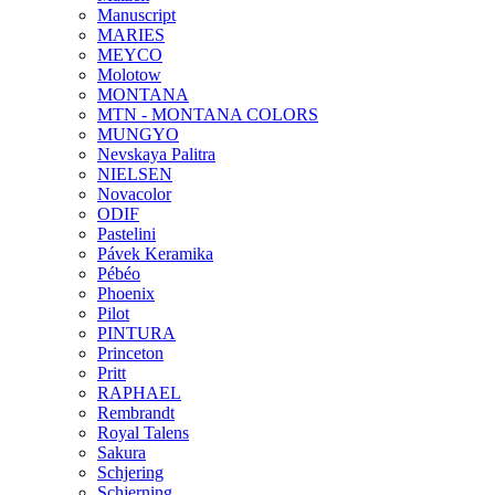
Manuscript
MARIES
MEYCO
Molotow
MONTANA
MTN - MONTANA COLORS
MUNGYO
Nevskaya Palitra
NIELSEN
Novacolor
ODIF
Pastelini
Pávek Keramika
Pébéo
Phoenix
Pilot
PINTURA
Princeton
Pritt
RAPHAEL
Rembrandt
Royal Talens
Sakura
Schjering
Schjerning