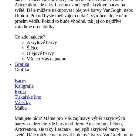
Artcreation, ale taky Lascaux - nejlepší akrylové barvy na
světě. Dále můžete nakupovat i olejové barvy VanGogh, nebo
Umton. Pokud byste měli zájem o další výrobce, dejte nám
prosím vědět. Pokud to bude vhodné, tak jej co nejdříve
zařadíme do nabídky.
Co zde najdete?
Akrylové barvy
Štětce
Olejové barvy
Vše co Vás napadne
Grafika
Grafika
Barvy
Kaligrafie
Rydla
Tiskařské lino
Válečky
Malba
Malujete rádi? Máme pro Vás zajímavy výběr akrylových
barev - naleznete zde barvy od firem Amsterdam, Pébeo,
Artcreation, ale taky Lascaux - nejlepší akrylové barvy na
světě. Dále můžete nakupovat i olejové barvy VanGogh, nebo