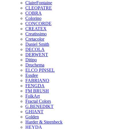
ClaireFontaine
CLEOPATRE
COBRA
Colorino
CONCORDE
CREATEX
Creatissimo
Cretacolor
Daniel Smith
DECOLA
DERWENT
Ditipo
Druchema
ELCO PINSEL
Essdee
FABRIANO
FENGDA
FM BRUSH
FolkArt
Fractal Colors
G.BENEDIKT
GHIANT
Golden
Harder & Steenbeck
HEYDA