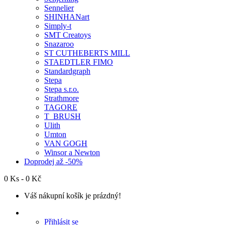
Sennelier
SHINHANart
Simply-t
SMT Creatoys
Snazaroo
ST CUTHEBERTS MILL
STAEDTLER FIMO
Standardgraph
Stepa
Stepa s.r.o.
Strathmore
TAGORE
T_BRUSH
Ulith
Umton
VAN GOGH
Winsor a Newton
Doprodej až -50%
0 Ks - 0 Kč
Váš nákupní košík je prázdný!
Přihlásit se