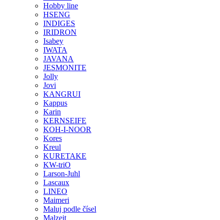
Hobby line
HSENG
INDIGES
IRIDRON
Isabey
IWATA
JAVANA
JESMONITE
Jolly
Jovi
KANGRUI
Kappus
Karin
KERNSEIFE
KOH-I-NOOR
Kores
Kreul
KURETAKE
KW-triO
Larson-Juhl
Lascaux
LINEO
Maimeri
Maluj podle čísel
Malzeit