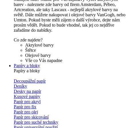
barev - naleznete zde barvy od firem Amsterdam, Pébeo,
Artcreation, ale taky Lascaux - nejlepší akrylové barvy na
světě. Dále můžete nakupovat i olejové barvy VanGogh, nebo
Umton. Pokud byste měli zájem o další výrobce, dejte nám
prosím vědět. Pokud to bude vhodné, tak jej co nejdříve
zařadíme do nabídky.
Co zde najdete?
Akrylové barvy
Štětce
Olejové barvy
Vše co Vás napadne
Papíry a bloky
Papíry a bloky
Decoupážní papír
Deníky
Desky na papír
Kusové papíry
Papír pro akryl
Papír pro fix
Papír pro olej
Papír pro skicování
Papír pro suché techniky
Papír univerzální použití