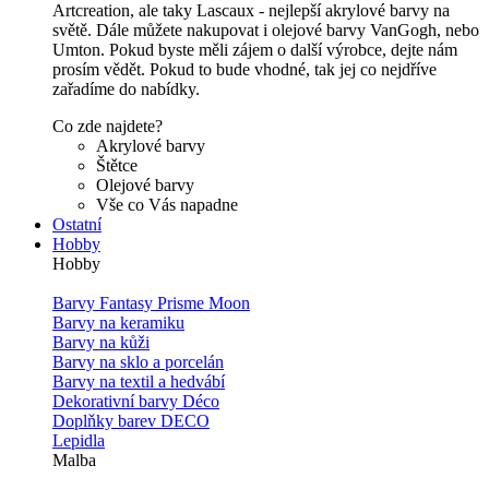
Artcreation, ale taky Lascaux - nejlepší akrylové barvy na
světě. Dále můžete nakupovat i olejové barvy VanGogh, nebo
Umton. Pokud byste měli zájem o další výrobce, dejte nám
prosím vědět. Pokud to bude vhodné, tak jej co nejdříve
zařadíme do nabídky.
Co zde najdete?
Akrylové barvy
Štětce
Olejové barvy
Vše co Vás napadne
Ostatní
Hobby
Hobby
Barvy Fantasy Prisme Moon
Barvy na keramiku
Barvy na kůži
Barvy na sklo a porcelán
Barvy na textil a hedvábí
Dekorativní barvy Déco
Doplňky barev DECO
Lepidla
Malba