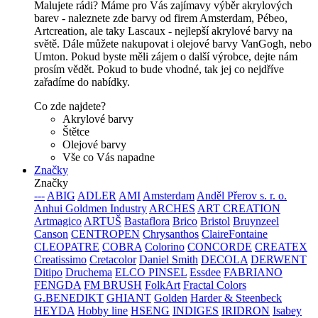
Malujete rádi? Máme pro Vás zajímavy výběr akrylových
barev - naleznete zde barvy od firem Amsterdam, Pébeo,
Artcreation, ale taky Lascaux - nejlepší akrylové barvy na
světě. Dále můžete nakupovat i olejové barvy VanGogh, nebo
Umton. Pokud byste měli zájem o další výrobce, dejte nám
prosím vědět. Pokud to bude vhodné, tak jej co nejdříve
zařadíme do nabídky.
Co zde najdete?
Akrylové barvy
Štětce
Olejové barvy
Vše co Vás napadne
Značky
Značky
---
ABIG
ADLER
AMI
Amsterdam
Anděl Přerov s. r. o.
Anhui Goldmen Industry
ARCHES
ART CREATION
Artmagico
ARTUŠ
Bastaflora
Brico
Bristol
Bruynzeel
Canson
CENTROPEN
Chrysanthos
ClaireFontaine
CLEOPATRE
COBRA
Colorino
CONCORDE
CREATEX
Creatissimo
Cretacolor
Daniel Smith
DECOLA
DERWENT
Ditipo
Druchema
ELCO PINSEL
Essdee
FABRIANO
FENGDA
FM BRUSH
FolkArt
Fractal Colors
G.BENEDIKT
GHIANT
Golden
Harder & Steenbeck
HEYDA
Hobby line
HSENG
INDIGES
IRIDRON
Isabey