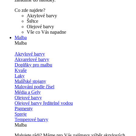
Co zde najdete?
Akrylové barvy
Štětce
Olejové barvy
Vše co Vás napadne
Malba
Malba
Akrylové barvy
Akvarelové barvy
Doplňky pro malbu
Kvaše
Laky
Malířské stojany
Malování podle čísel
Média a Gely
Olejové barvy
Olejové barvy ředitelné vodou
Pigmenty
Spreje
Temperové barvy
Malba
Malujete rádi? Máme pro Vás zajímavy výběr akrylových