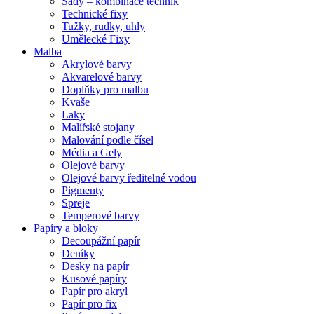
Sady – kombinace technik
Technické fixy
Tužky, rudky, uhly
Umělecké Fixy
Malba
Akrylové barvy
Akvarelové barvy
Doplňky pro malbu
Kvaše
Laky
Malířské stojany
Malování podle čísel
Média a Gely
Olejové barvy
Olejové barvy ředitelné vodou
Pigmenty
Spreje
Temperové barvy
Papíry a bloky
Decoupážní papír
Deníky
Desky na papír
Kusové papíry
Papír pro akryl
Papír pro fix