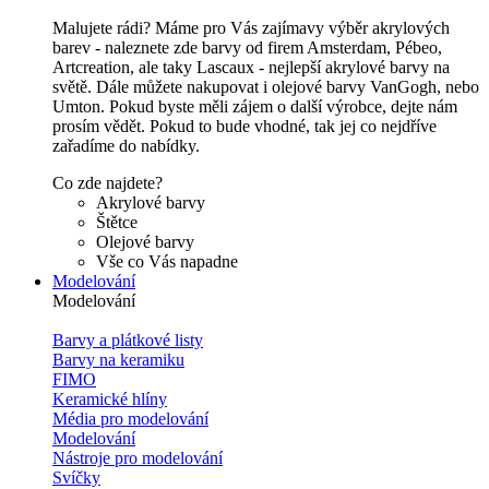
Malujete rádi? Máme pro Vás zajímavy výběr akrylových
barev - naleznete zde barvy od firem Amsterdam, Pébeo,
Artcreation, ale taky Lascaux - nejlepší akrylové barvy na
světě. Dále můžete nakupovat i olejové barvy VanGogh, nebo
Umton. Pokud byste měli zájem o další výrobce, dejte nám
prosím vědět. Pokud to bude vhodné, tak jej co nejdříve
zařadíme do nabídky.
Co zde najdete?
Akrylové barvy
Štětce
Olejové barvy
Vše co Vás napadne
Modelování
Modelování
Barvy a plátkové listy
Barvy na keramiku
FIMO
Keramické hlíny
Média pro modelování
Modelování
Nástroje pro modelování
Svíčky