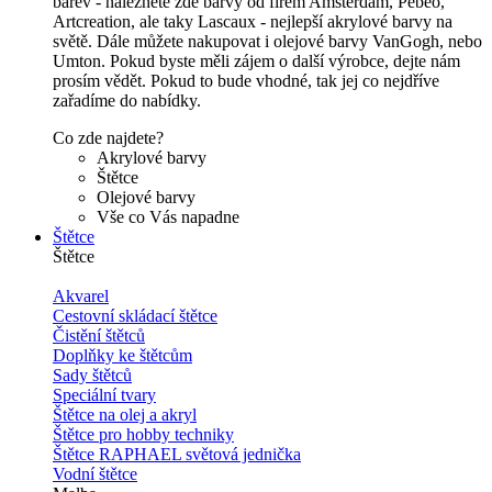
barev - naleznete zde barvy od firem Amsterdam, Pébeo,
Artcreation, ale taky Lascaux - nejlepší akrylové barvy na
světě. Dále můžete nakupovat i olejové barvy VanGogh, nebo
Umton. Pokud byste měli zájem o další výrobce, dejte nám
prosím vědět. Pokud to bude vhodné, tak jej co nejdříve
zařadíme do nabídky.
Co zde najdete?
Akrylové barvy
Štětce
Olejové barvy
Vše co Vás napadne
Štětce
Štětce
Akvarel
Cestovní skládací štětce
Čistění štětců
Doplňky ke štětcům
Sady štětců
Speciální tvary
Štětce na olej a akryl
Štětce pro hobby techniky
Štětce RAPHAEL světová jednička
Vodní štětce