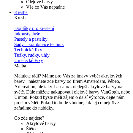
Olejové barvy
Vše co Vás napadne
Kresba
Kresba
Doplňky pro kreslení
Inkousty, tuše
Pastely a pastelky
Sady – kombinace technik
Technické fixy
Tužky, rudky, uhly
Umělecké Fixy
Malba
Malujete rádi? Máme pro Vás zajímavy výběr akrylových
barev - naleznete zde barvy od firem Amsterdam, Pébeo,
Artcreation, ale taky Lascaux - nejlepší akrylové barvy na
světě. Dále můžete nakupovat i olejové barvy VanGogh, nebo
Umton. Pokud byste měli zájem o další výrobce, dejte nám
prosím vědět. Pokud to bude vhodné, tak jej co nejdříve
zařadíme do nabídky.
Co zde najdete?
Akrylové barvy
Štětce