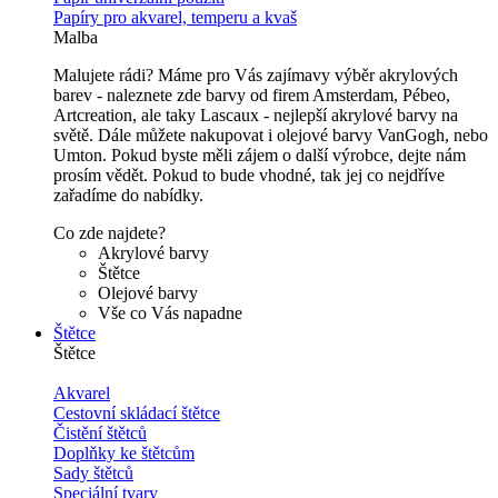
Papíry pro akvarel, temperu a kvaš
Malba
Malujete rádi? Máme pro Vás zajímavy výběr akrylových
barev - naleznete zde barvy od firem Amsterdam, Pébeo,
Artcreation, ale taky Lascaux - nejlepší akrylové barvy na
světě. Dále můžete nakupovat i olejové barvy VanGogh, nebo
Umton. Pokud byste měli zájem o další výrobce, dejte nám
prosím vědět. Pokud to bude vhodné, tak jej co nejdříve
zařadíme do nabídky.
Co zde najdete?
Akrylové barvy
Štětce
Olejové barvy
Vše co Vás napadne
Štětce
Štětce
Akvarel
Cestovní skládací štětce
Čistění štětců
Doplňky ke štětcům
Sady štětců
Speciální tvary