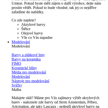
Umton. Pokud byste měli zájem o další výrobce, dejte nám
prosím vědět. Pokud to bude vhodné, tak jej co nejdříve
zařadíme do nabídky.
Co zde najdete?
Akrylové barvy
Štětce
Olejové barvy
Vše co Vás napadne
Modelování
Modelování
Barvy a plátkové listy
Barvy na keramiku
FIMO
Keramické hlíny
Média pro modelování
Modelování
Nástroje pro modelování
Svíčky
Malba
Malujete rádi? Máme pro Vás zajímavy výběr akrylových
barev - naleznete zde barvy od firem Amsterdam, Pébeo,
Artcreation, ale taky Lascaux - nejlepší akrylové barvy na