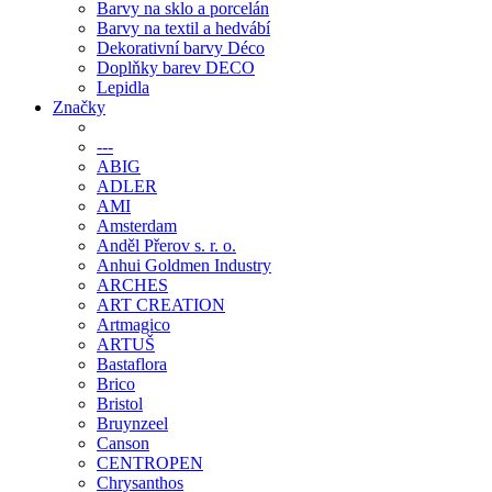
Barvy na sklo a porcelán
Barvy na textil a hedvábí
Dekorativní barvy Déco
Doplňky barev DECO
Lepidla
Značky
---
ABIG
ADLER
AMI
Amsterdam
Anděl Přerov s. r. o.
Anhui Goldmen Industry
ARCHES
ART CREATION
Artmagico
ARTUŠ
Bastaflora
Brico
Bristol
Bruynzeel
Canson
CENTROPEN
Chrysanthos