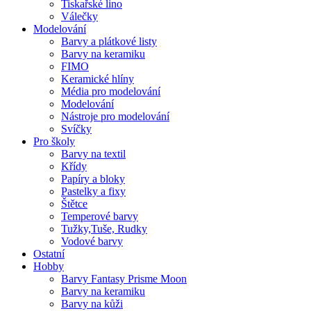
Tiskařské lino
Válečky
Modelování
Barvy a plátkové listy
Barvy na keramiku
FIMO
Keramické hlíny
Média pro modelování
Modelování
Nástroje pro modelování
Svíčky
Pro školy
Barvy na textil
Křídy
Papíry a bloky
Pastelky a fixy
Štětce
Temperové barvy
Tužky,Tuše, Rudky
Vodové barvy
Ostatní
Hobby
Barvy Fantasy Prisme Moon
Barvy na keramiku
Barvy na kůži