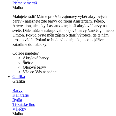
Plátna v metráži
Malba
Malujete rádi? Máme pro Vás zajímavy výběr akrylových
barev - naleznete zde barvy od firem Amsterdam, Pébeo,
Artcreation, ale taky Lascaux - nejlepší akrylové barvy na
světě. Dále můžete nakupovat i olejové barvy VanGogh, nebo
Umton. Pokud byste měli zájem o další výrobce, dejte nám
prosím vědět. Pokud to bude vhodné, tak jej co nejdříve
zařadíme do nabídky.
Co zde najdete?
Akrylové barvy
Štětce
Olejové barvy
Vše co Vás napadne
Grafika
Grafika
Barvy
Kaligrafie
Rydla
Tiskařské lino
Válečky
Malba