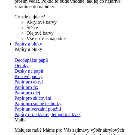
prosím vědět. Pokud to bude vhodné, tak jej co nejdříve
zařadíme do nabídky.
Co zde najdete?
Akrylové barvy
Štětce
Olejové barvy
Vše co Vás napadne
Papíry a bloky
Papíry a bloky
Decoupážní papír
Deníky
Desky na papír
Kusové papíry
Papír pro akryl
Papír pro fix
Papír pro olej
Papír pro skicování
Papír pro suché techniky
Papír univerzální použití
Papíry pro akvarel, temperu a kvaš
Malba
Malujete rádi? Máme pro Vás zajímavy výběr akrylových