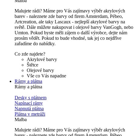
Malba
Malujete rádi? Máme pro Vás zajímavy výběr akrylových
barev - naleznete zde barvy od firem Amsterdam, Pébeo,
Artcreation, ale taky Lascaux - nejlepší akrylové barvy na
světě. Dále můžete nakupovat i olejové barvy VanGogh, nebo
Umton. Pokud byste měli zájem o další výrobce, dejte nám
prosím vědět. Pokud to bude vhodné, tak jej co nejdříve
zařadíme do nabídky.
Co zde najdete?
Akrylové barvy
Štětce
Olejové barvy
Vše co Vás napadne
Rámy a plátna
Rámy a plátna
Desky s plátnem
Napínací rámy
Napnutá plátna
Plátna v metráži
Malba
Malujete rádi? Máme pro Vás zajímavy výběr akrylových
barev - naleznete zde barvy od firem Amsterdam, Pébeo,