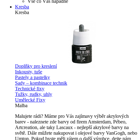
Vše co Vás napadne
Kresba
Kresba
Doplňky pro kreslení
Inkousty, tuše
Pastely a pastelky
Sady – kombinace technik
Technické fixy
Tužky, rudky, uhly
Umělecké Fixy
Malba
Malujete rádi? Máme pro Vás zajímavy výběr akrylových
barev - naleznete zde barvy od firem Amsterdam, Pébeo,
Artcreation, ale taky Lascaux - nejlepší akrylové barvy na
světě. Dále můžete nakupovat i olejové barvy VanGogh, nebo
Umton. Pokud byste měli zájem o další výrobce, dejte nám