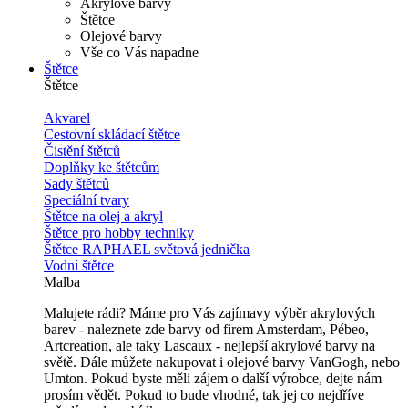
Akrylové barvy
Štětce
Olejové barvy
Vše co Vás napadne
Štětce
Štětce
Akvarel
Cestovní skládací štětce
Čistění štětců
Doplňky ke štětcům
Sady štětců
Speciální tvary
Štětce na olej a akryl
Štětce pro hobby techniky
Štětce RAPHAEL světová jednička
Vodní štětce
Malba
Malujete rádi? Máme pro Vás zajímavy výběr akrylových
barev - naleznete zde barvy od firem Amsterdam, Pébeo,
Artcreation, ale taky Lascaux - nejlepší akrylové barvy na
světě. Dále můžete nakupovat i olejové barvy VanGogh, nebo
Umton. Pokud byste měli zájem o další výrobce, dejte nám
prosím vědět. Pokud to bude vhodné, tak jej co nejdříve