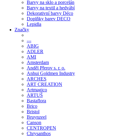
Barvy na sklo a porcelán
Barvy na textil a hedvábí
Dekorativní barvy Déco
Doplňky barev DECO
Lepidla
Značky
---
ABIG
ADLER
AMI
Amsterdam
Anděl Přerov s. r. o.
Anhui Goldmen Industry
ARCHES
ART CREATION
Artmagico
ARTUŠ
Bastaflora
Brico
Bristol
Bruynzeel
Canson
CENTROPEN
Chrysanthos