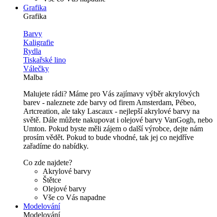
Grafika
Grafika
Barvy
Kaligrafie
Rydla
Tiskařské lino
Válečky
Malba
Malujete rádi? Máme pro Vás zajímavy výběr akrylových
barev - naleznete zde barvy od firem Amsterdam, Pébeo,
Artcreation, ale taky Lascaux - nejlepší akrylové barvy na
světě. Dále můžete nakupovat i olejové barvy VanGogh, nebo
Umton. Pokud byste měli zájem o další výrobce, dejte nám
prosím vědět. Pokud to bude vhodné, tak jej co nejdříve
zařadíme do nabídky.
Co zde najdete?
Akrylové barvy
Štětce
Olejové barvy
Vše co Vás napadne
Modelování
Modelování