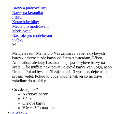
Barvy a plátkové listy
Barvy na keramiku
FIMO
Keramické hlíny
Média pro modelování
Modelování
Nástroje pro modelování
Svíčky
Malba
Malujete rádi? Máme pro Vás zajímavy výběr akrylových
barev - naleznete zde barvy od firem Amsterdam, Pébeo,
Artcreation, ale taky Lascaux - nejlepší akrylové barvy na
světě. Dále můžete nakupovat i olejové barvy VanGogh, nebo
Umton. Pokud byste měli zájem o další výrobce, dejte nám
prosím vědět. Pokud to bude vhodné, tak jej co nejdříve
zařadíme do nabídky.
Co zde najdete?
Akrylové barvy
Štětce
Olejové barvy
Vše co Vás napadne
Pro školy