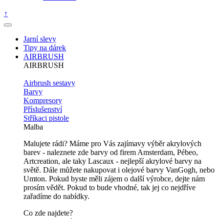
↑
Jarní slevy
Tipy na dárek
AIRBRUSH
AIRBRUSH
Airbrush sestavy
Barvy
Kompresory
Příslušenství
Stříkaci pistole
Malba
Malujete rádi? Máme pro Vás zajímavy výběr akrylových
barev - naleznete zde barvy od firem Amsterdam, Pébeo,
Artcreation, ale taky Lascaux - nejlepší akrylové barvy na
světě. Dále můžete nakupovat i olejové barvy VanGogh, nebo
Umton. Pokud byste měli zájem o další výrobce, dejte nám
prosím vědět. Pokud to bude vhodné, tak jej co nejdříve
zařadíme do nabídky.
Co zde najdete?