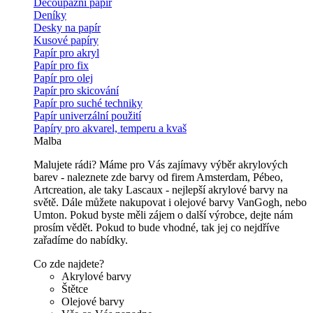
Decoupážní papír
Deníky
Desky na papír
Kusové papíry
Papír pro akryl
Papír pro fix
Papír pro olej
Papír pro skicování
Papír pro suché techniky
Papír univerzální použití
Papíry pro akvarel, temperu a kvaš
Malba
Malujete rádi? Máme pro Vás zajímavy výběr akrylových
barev - naleznete zde barvy od firem Amsterdam, Pébeo,
Artcreation, ale taky Lascaux - nejlepší akrylové barvy na
světě. Dále můžete nakupovat i olejové barvy VanGogh, nebo
Umton. Pokud byste měli zájem o další výrobce, dejte nám
prosím vědět. Pokud to bude vhodné, tak jej co nejdříve
zařadíme do nabídky.
Co zde najdete?
Akrylové barvy
Štětce
Olejové barvy