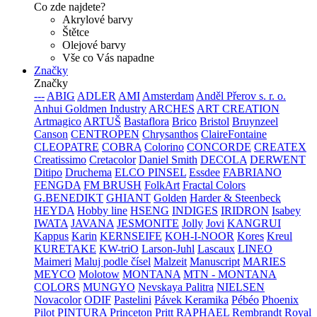
Co zde najdete?
Akrylové barvy
Štětce
Olejové barvy
Vše co Vás napadne
Značky
Značky
---
ABIG
ADLER
AMI
Amsterdam
Anděl Přerov s. r. o.
Anhui Goldmen Industry
ARCHES
ART CREATION
Artmagico
ARTUŠ
Bastaflora
Brico
Bristol
Bruynzeel
Canson
CENTROPEN
Chrysanthos
ClaireFontaine
CLEOPATRE
COBRA
Colorino
CONCORDE
CREATEX
Creatissimo
Cretacolor
Daniel Smith
DECOLA
DERWENT
Ditipo
Druchema
ELCO PINSEL
Essdee
FABRIANO
FENGDA
FM BRUSH
FolkArt
Fractal Colors
G.BENEDIKT
GHIANT
Golden
Harder & Steenbeck
HEYDA
Hobby line
HSENG
INDIGES
IRIDRON
Isabey
IWATA
JAVANA
JESMONITE
Jolly
Jovi
KANGRUI
Kappus
Karin
KERNSEIFE
KOH-I-NOOR
Kores
Kreul
KURETAKE
KW-triO
Larson-Juhl
Lascaux
LINEO
Maimeri
Maluj podle čísel
Malzeit
Manuscript
MARIES
MEYCO
Molotow
MONTANA
MTN - MONTANA
COLORS
MUNGYO
Nevskaya Palitra
NIELSEN
Novacolor
ODIF
Pastelini
Pávek Keramika
Pébéo
Phoenix
Pilot
PINTURA
Princeton
Pritt
RAPHAEL
Rembrandt
Royal