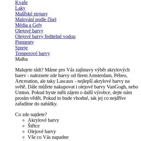
Kvaše
Laky
Malířské stojany
Malování podle čísel
Média a Gely
Olejové barvy
Olejové barvy ředitelné vodou
Pigmenty
Spreje
Temperové barvy
Malba
Malujete rádi? Máme pro Vás zajímavy výběr akrylových
barev - naleznete zde barvy od firem Amsterdam, Pébeo,
Artcreation, ale taky Lascaux - nejlepší akrylové barvy na
světě. Dále můžete nakupovat i olejové barvy VanGogh, nebo
Umton. Pokud byste měli zájem o další výrobce, dejte nám
prosím vědět. Pokud to bude vhodné, tak jej co nejdříve
zařadíme do nabídky.
Co zde najdete?
Akrylové barvy
Štětce
Olejové barvy
Vše co Vás napadne