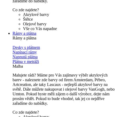
zařadíme do nabídky.
Co zde najdete?
Akrylové barvy
Štětce
Olejové barvy
Vše co Vás napadne
Rámy a plátna
Rámy a plátna
Desky s plátnem
Napínací rámy
Napnutá plátna
Plátna v metráži
Malba
Malujete rádi? Máme pro Vás zajímavy výběr akrylových
barev - naleznete zde barvy od firem Amsterdam, Pébeo,
Artcreation, ale taky Lascaux - nejlepší akrylové barvy na
světě. Dále můžete nakupovat i olejové barvy VanGogh, nebo
Umton. Pokud byste měli zájem o další výrobce, dejte nám
prosím vědět. Pokud to bude vhodné, tak jej co nejdříve
zařadíme do nabídky.
Co zde najdete?
Akrylové barvy