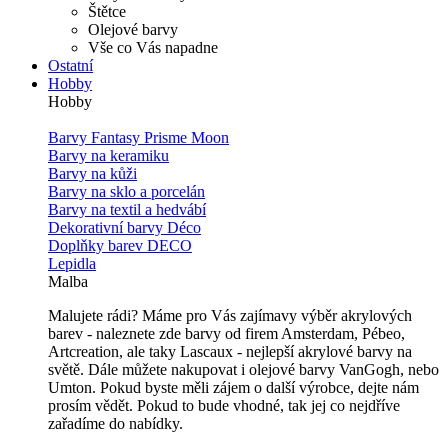
Štětce
Olejové barvy
Vše co Vás napadne
Ostatní
Hobby
Hobby
Barvy Fantasy Prisme Moon
Barvy na keramiku
Barvy na kůži
Barvy na sklo a porcelán
Barvy na textil a hedvábí
Dekorativní barvy Déco
Doplňky barev DECO
Lepidla
Malba
Malujete rádi? Máme pro Vás zajímavy výběr akrylových
barev - naleznete zde barvy od firem Amsterdam, Pébeo,
Artcreation, ale taky Lascaux - nejlepší akrylové barvy na
světě. Dále můžete nakupovat i olejové barvy VanGogh, nebo
Umton. Pokud byste měli zájem o další výrobce, dejte nám
prosím vědět. Pokud to bude vhodné, tak jej co nejdříve
zařadíme do nabídky.