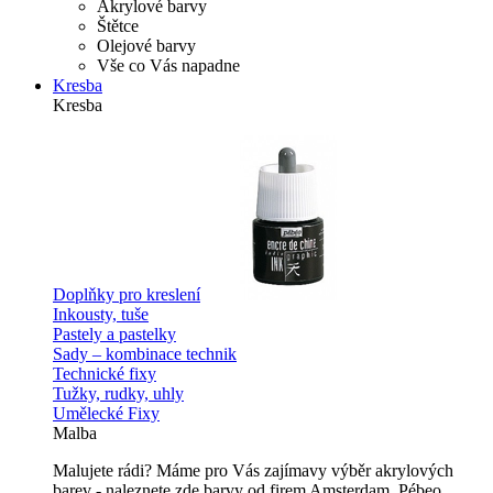
Akrylové barvy
Štětce
Olejové barvy
Vše co Vás napadne
Kresba
Kresba
Doplňky pro kreslení
Inkousty, tuše
Pastely a pastelky
Sady – kombinace technik
Technické fixy
Tužky, rudky, uhly
Umělecké Fixy
Malba
Malujete rádi? Máme pro Vás zajímavy výběr akrylových
barev - naleznete zde barvy od firem Amsterdam, Pébeo,