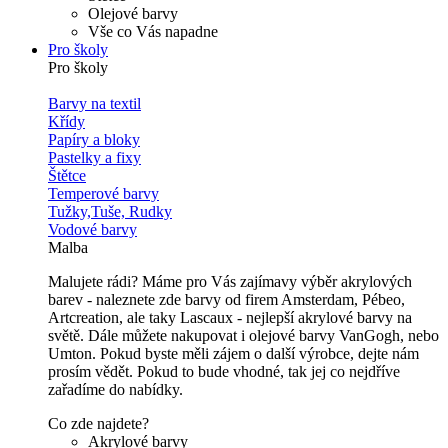
Olejové barvy
Vše co Vás napadne
Pro školy
Pro školy
Barvy na textil
Křídy
Papíry a bloky
Pastelky a fixy
Štětce
Temperové barvy
Tužky,Tuše, Rudky
Vodové barvy
Malba
Malujete rádi? Máme pro Vás zajímavy výběr akrylových
barev - naleznete zde barvy od firem Amsterdam, Pébeo,
Artcreation, ale taky Lascaux - nejlepší akrylové barvy na
světě. Dále můžete nakupovat i olejové barvy VanGogh, nebo
Umton. Pokud byste měli zájem o další výrobce, dejte nám
prosím vědět. Pokud to bude vhodné, tak jej co nejdříve
zařadíme do nabídky.
Co zde najdete?
Akrylové barvy