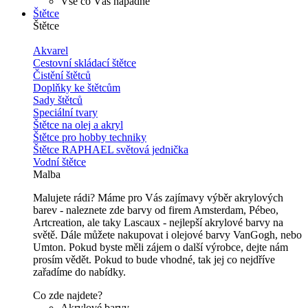
Vše co Vás napadne
Štětce
Štětce
Akvarel
Cestovní skládací štětce
Čistění štětců
Doplňky ke štětcům
Sady štětců
Speciální tvary
Štětce na olej a akryl
Štětce pro hobby techniky
Štětce RAPHAEL světová jednička
Vodní štětce
Malba
Malujete rádi? Máme pro Vás zajímavy výběr akrylových
barev - naleznete zde barvy od firem Amsterdam, Pébeo,
Artcreation, ale taky Lascaux - nejlepší akrylové barvy na
světě. Dále můžete nakupovat i olejové barvy VanGogh, nebo
Umton. Pokud byste měli zájem o další výrobce, dejte nám
prosím vědět. Pokud to bude vhodné, tak jej co nejdříve
zařadíme do nabídky.
Co zde najdete?
Akrylové barvy