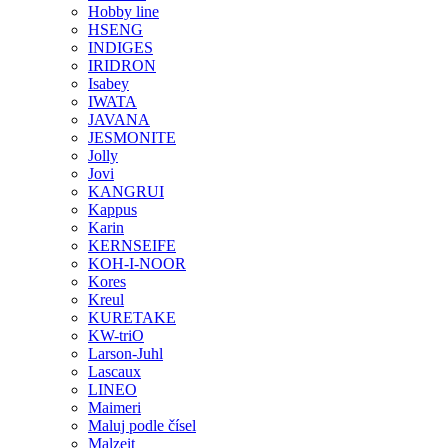
Hobby line
HSENG
INDIGES
IRIDRON
Isabey
IWATA
JAVANA
JESMONITE
Jolly
Jovi
KANGRUI
Kappus
Karin
KERNSEIFE
KOH-I-NOOR
Kores
Kreul
KURETAKE
KW-triO
Larson-Juhl
Lascaux
LINEO
Maimeri
Maluj podle čísel
Malzeit