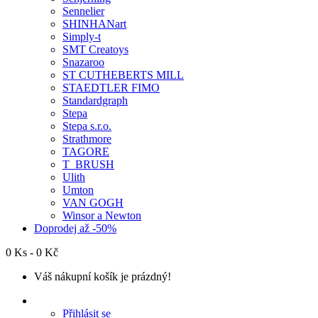
Sennelier
SHINHANart
Simply-t
SMT Creatoys
Snazaroo
ST CUTHEBERTS MILL
STAEDTLER FIMO
Standardgraph
Stepa
Stepa s.r.o.
Strathmore
TAGORE
T_BRUSH
Ulith
Umton
VAN GOGH
Winsor a Newton
Doprodej až -50%
0 Ks - 0 Kč
Váš nákupní košík je prázdný!
Přihlásit se