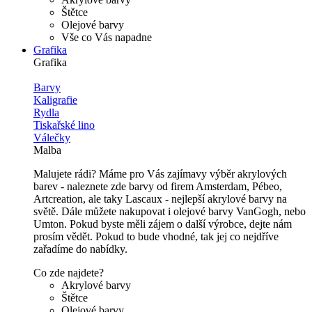
Štětce
Olejové barvy
Vše co Vás napadne
Grafika
Grafika
Barvy
Kaligrafie
Rydla
Tiskařské lino
Válečky
Malba
Malujete rádi? Máme pro Vás zajímavy výběr akrylových
barev - naleznete zde barvy od firem Amsterdam, Pébeo,
Artcreation, ale taky Lascaux - nejlepší akrylové barvy na
světě. Dále můžete nakupovat i olejové barvy VanGogh, nebo
Umton. Pokud byste měli zájem o další výrobce, dejte nám
prosím vědět. Pokud to bude vhodné, tak jej co nejdříve
zařadíme do nabídky.
Co zde najdete?
Akrylové barvy
Štětce
Olejové barvy