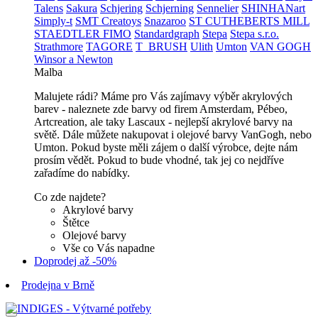
Talens
Sakura
Schjering
Schjerning
Sennelier
SHINHANart
Simply-t
SMT Creatoys
Snazaroo
ST CUTHEBERTS MILL
STAEDTLER FIMO
Standardgraph
Stepa
Stepa s.r.o.
Strathmore
TAGORE
T_BRUSH
Ulith
Umton
VAN GOGH
Winsor a Newton
Malba
Malujete rádi? Máme pro Vás zajímavy výběr akrylových
barev - naleznete zde barvy od firem Amsterdam, Pébeo,
Artcreation, ale taky Lascaux - nejlepší akrylové barvy na
světě. Dále můžete nakupovat i olejové barvy VanGogh, nebo
Umton. Pokud byste měli zájem o další výrobce, dejte nám
prosím vědět. Pokud to bude vhodné, tak jej co nejdříve
zařadíme do nabídky.
Co zde najdete?
Akrylové barvy
Štětce
Olejové barvy
Vše co Vás napadne
Doprodej až -50%
Prodejna v Brně