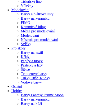
Tiskařské lino
Válečky
Modelování
Barvy a plátkové listy
Barvy na keramiku
FIMO
Keramické hlíny
Média pro modelování
Modelování
Nástroje pro modelování
Svíčky
Pro školy
Barvy na textil
Křídy
Papíry a bloky
Pastelky a fixy
Štětce
Temperové barvy
Tužky,Tuše, Rudky
Vodové barvy
Ostatní
Hobby
Barvy Fantasy Prisme Moon
Barvy na keramiku
Barvy na kůži