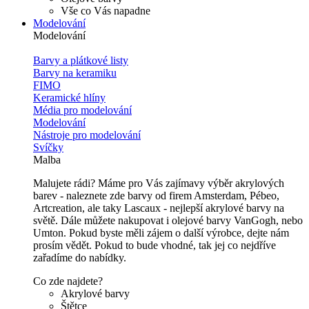
Vše co Vás napadne
Modelování
Modelování
Barvy a plátkové listy
Barvy na keramiku
FIMO
Keramické hlíny
Média pro modelování
Modelování
Nástroje pro modelování
Svíčky
Malba
Malujete rádi? Máme pro Vás zajímavy výběr akrylových
barev - naleznete zde barvy od firem Amsterdam, Pébeo,
Artcreation, ale taky Lascaux - nejlepší akrylové barvy na
světě. Dále můžete nakupovat i olejové barvy VanGogh, nebo
Umton. Pokud byste měli zájem o další výrobce, dejte nám
prosím vědět. Pokud to bude vhodné, tak jej co nejdříve
zařadíme do nabídky.
Co zde najdete?
Akrylové barvy
Štětce