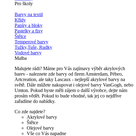
Pro školy
Barvy na textil
Křídy
Papíry a bloky
Pastelky a fixy
Štětce
Temperové barvy
Tužky,Tuše, Rudky
Vodové barvy
Malba
Malujete rádi? Máme pro Vás zajímavy výběr akrylových
barev - naleznete zde barvy od firem Amsterdam, Pébeo,
Artcreation, ale taky Lascaux - nejlepší akrylové barvy na
světě. Dále můžete nakupovat i olejové barvy VanGogh, nebo
Umton. Pokud byste měli zájem o další výrobce, dejte nám
prosím vědět. Pokud to bude vhodné, tak jej co nejdříve
zařadíme do nabídky.
Co zde najdete?
Akrylové barvy
Štětce
Olejové barvy
Vše co Vás napadne