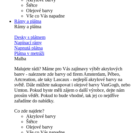
Štětce
Olejové barvy
Vše co Vás napadne
Rámy a plátna
Rámy a plátna
Desky s plátnem
Napínací rámy
Napnutá plátna
Plátna v metráži
Malba
Malujete rádi? Máme pro Vás zajímavy výběr akrylových
barev - naleznete zde barvy od firem Amsterdam, Pébeo,
Artcreation, ale taky Lascaux - nejlepší akrylové barvy na
světě. Dále můžete nakupovat i olejové barvy VanGogh, nebo
Umton. Pokud byste měli zájem o další výrobce, dejte nám
prosím vědět. Pokud to bude vhodné, tak jej co nejdříve
zařadíme do nabídky.
Co zde najdete?
Akrylové barvy
Štětce
Olejové barvy
Vše co Vás napadne