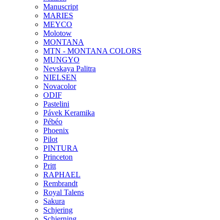
Manuscript
MARIES
MEYCO
Molotow
MONTANA
MTN - MONTANA COLORS
MUNGYO
Nevskaya Palitra
NIELSEN
Novacolor
ODIF
Pastelini
Pávek Keramika
Pébéo
Phoenix
Pilot
PINTURA
Princeton
Pritt
RAPHAEL
Rembrandt
Royal Talens
Sakura
Schjering
Schjerning