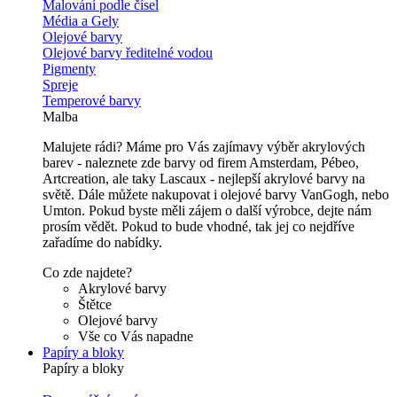
Malování podle čísel
Média a Gely
Olejové barvy
Olejové barvy ředitelné vodou
Pigmenty
Spreje
Temperové barvy
Malba
Malujete rádi? Máme pro Vás zajímavy výběr akrylových
barev - naleznete zde barvy od firem Amsterdam, Pébeo,
Artcreation, ale taky Lascaux - nejlepší akrylové barvy na
světě. Dále můžete nakupovat i olejové barvy VanGogh, nebo
Umton. Pokud byste měli zájem o další výrobce, dejte nám
prosím vědět. Pokud to bude vhodné, tak jej co nejdříve
zařadíme do nabídky.
Co zde najdete?
Akrylové barvy
Štětce
Olejové barvy
Vše co Vás napadne
Papíry a bloky
Papíry a bloky