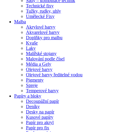
Sady – kombinace technik
Technické fixy
Tužky, rudky, uhly
Umělecké Fixy
Malba
Akrylové barvy
Akvarelové barvy
Doplňky pro malbu
Kvaše
Laky
Malířské stojany
Malování podle čísel
Média a Gely
Olejové barvy
Olejové barvy ředitelné vodou
Pigmenty
Spreje
Temperové barvy
Papíry a bloky
Decoupážní papír
Deníky
Desky na papír
Kusové papíry
Papír pro akryl
Papír pro fix