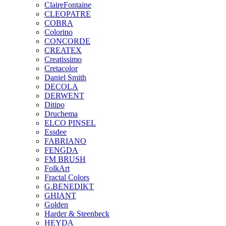
ClaireFontaine
CLEOPATRE
COBRA
Colorino
CONCORDE
CREATEX
Creatissimo
Cretacolor
Daniel Smith
DECOLA
DERWENT
Ditipo
Druchema
ELCO PINSEL
Essdee
FABRIANO
FENGDA
FM BRUSH
FolkArt
Fractal Colors
G.BENEDIKT
GHIANT
Golden
Harder & Steenbeck
HEYDA