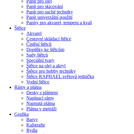
Papír pro olej
Papír pro skicování
Papír pro suché techniky
Papír univerzální použití
Papíry pro akvarel, temperu a kvaš
Štětce
Akvarel
Cestovní skládací štětce
Čistění štětců
Doplňky ke štětcům
Sady štětců
Speciální tvary
Štětce na olej a akryl
Štětce pro hobby techniky
Štětce RAPHAEL světová jednička
Vodní štětce
Rámy a plátna
Desky s plátnem
Napínací rámy
Napnutá plátna
Plátna v metráži
Grafika
Barvy
Kaligrafie
Rydla