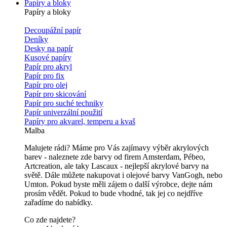
Papíry a bloky
Papíry a bloky
Decoupážní papír
Deníky
Desky na papír
Kusové papíry
Papír pro akryl
Papír pro fix
Papír pro olej
Papír pro skicování
Papír pro suché techniky
Papír univerzální použití
Papíry pro akvarel, temperu a kvaš
Malba
Malujete rádi? Máme pro Vás zajímavy výběr akrylových
barev - naleznete zde barvy od firem Amsterdam, Pébeo,
Artcreation, ale taky Lascaux - nejlepší akrylové barvy na
světě. Dále můžete nakupovat i olejové barvy VanGogh, nebo
Umton. Pokud byste měli zájem o další výrobce, dejte nám
prosím vědět. Pokud to bude vhodné, tak jej co nejdříve
zařadíme do nabídky.
Co zde najdete?