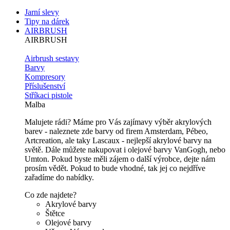
Jarní slevy
Tipy na dárek
AIRBRUSH
AIRBRUSH
Airbrush sestavy
Barvy
Kompresory
Příslušenství
Stříkaci pistole
Malba
Malujete rádi? Máme pro Vás zajímavy výběr akrylových
barev - naleznete zde barvy od firem Amsterdam, Pébeo,
Artcreation, ale taky Lascaux - nejlepší akrylové barvy na
světě. Dále můžete nakupovat i olejové barvy VanGogh, nebo
Umton. Pokud byste měli zájem o další výrobce, dejte nám
prosím vědět. Pokud to bude vhodné, tak jej co nejdříve
zařadíme do nabídky.
Co zde najdete?
Akrylové barvy
Štětce
Olejové barvy