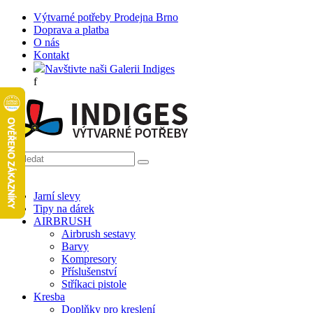
Výtvarné potřeby Prodejna Brno
Doprava a platba
O nás
Kontakt
Navštivte naši Galerii Indiges
f
Jarní slevy
Tipy na dárek
AIRBRUSH
Airbrush sestavy
Barvy
Kompresory
Příslušenství
Stříkaci pistole
Kresba
Doplňky pro kreslení