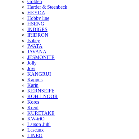
Golden
Harder & Steenbeck
HEYDA
Hobby line
HSENG
INDIGES
IRIDRON
Isabey
IWATA
JAVANA
JESMONITE
Jolly
Jovi
KANGRUI
Kappus
Karin
KERNSEIFE
KOH-I-NOOR
Kores
Kreul
KURETAKE
KW-triO
Larson-Juhl
Lascaux
LINEO