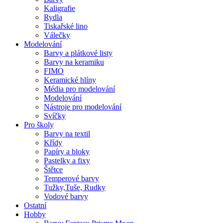
Kaligrafie
Rydla
Tiskařské lino
Válečky
Modelování
Barvy a plátkové listy
Barvy na keramiku
FIMO
Keramické hlíny
Média pro modelování
Modelování
Nástroje pro modelování
Svíčky
Pro školy
Barvy na textil
Křídy
Papíry a bloky
Pastelky a fixy
Štětce
Temperové barvy
Tužky,Tuše, Rudky
Vodové barvy
Ostatní
Hobby