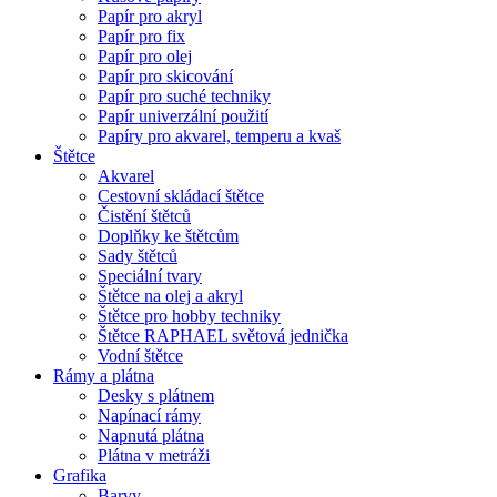
Papír pro akryl
Papír pro fix
Papír pro olej
Papír pro skicování
Papír pro suché techniky
Papír univerzální použití
Papíry pro akvarel, temperu a kvaš
Štětce
Akvarel
Cestovní skládací štětce
Čistění štětců
Doplňky ke štětcům
Sady štětců
Speciální tvary
Štětce na olej a akryl
Štětce pro hobby techniky
Štětce RAPHAEL světová jednička
Vodní štětce
Rámy a plátna
Desky s plátnem
Napínací rámy
Napnutá plátna
Plátna v metráži
Grafika
Barvy