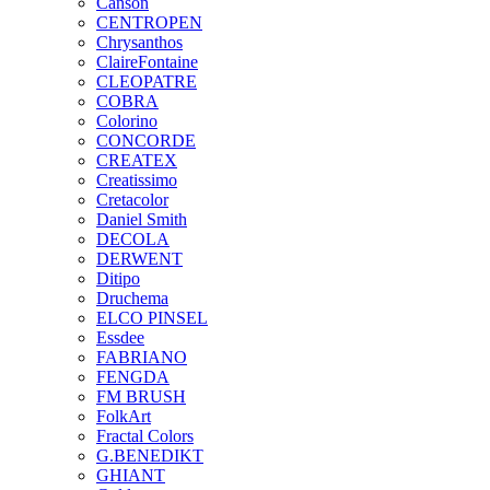
Canson
CENTROPEN
Chrysanthos
ClaireFontaine
CLEOPATRE
COBRA
Colorino
CONCORDE
CREATEX
Creatissimo
Cretacolor
Daniel Smith
DECOLA
DERWENT
Ditipo
Druchema
ELCO PINSEL
Essdee
FABRIANO
FENGDA
FM BRUSH
FolkArt
Fractal Colors
G.BENEDIKT
GHIANT