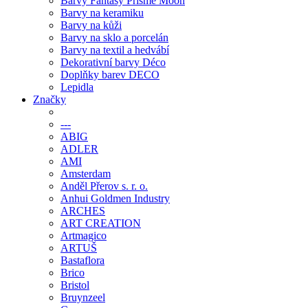
Barvy Fantasy Prisme Moon
Barvy na keramiku
Barvy na kůži
Barvy na sklo a porcelán
Barvy na textil a hedvábí
Dekorativní barvy Déco
Doplňky barev DECO
Lepidla
Značky
---
ABIG
ADLER
AMI
Amsterdam
Anděl Přerov s. r. o.
Anhui Goldmen Industry
ARCHES
ART CREATION
Artmagico
ARTUŠ
Bastaflora
Brico
Bristol
Bruynzeel