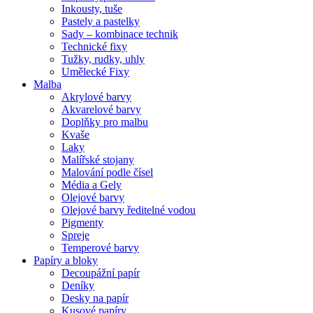
Inkousty, tuše
Pastely a pastelky
Sady – kombinace technik
Technické fixy
Tužky, rudky, uhly
Umělecké Fixy
Malba
Akrylové barvy
Akvarelové barvy
Doplňky pro malbu
Kvaše
Laky
Malířské stojany
Malování podle čísel
Média a Gely
Olejové barvy
Olejové barvy ředitelné vodou
Pigmenty
Spreje
Temperové barvy
Papíry a bloky
Decoupážní papír
Deníky
Desky na papír
Kusové papíry