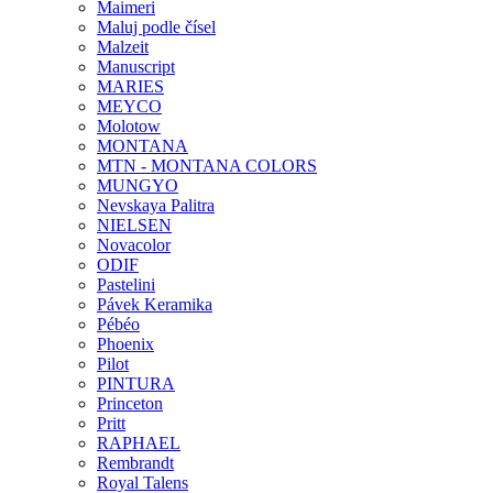
Maimeri
Maluj podle čísel
Malzeit
Manuscript
MARIES
MEYCO
Molotow
MONTANA
MTN - MONTANA COLORS
MUNGYO
Nevskaya Palitra
NIELSEN
Novacolor
ODIF
Pastelini
Pávek Keramika
Pébéo
Phoenix
Pilot
PINTURA
Princeton
Pritt
RAPHAEL
Rembrandt
Royal Talens