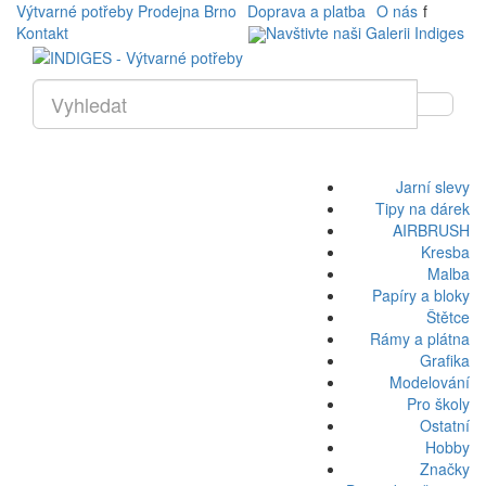
Výtvarné potřeby Prodejna Brno
Doprava a platba
O nás
f
Kontakt
Navštivte naši Galerii Indiges
Jarní slevy
Tipy na dárek
AIRBRUSH
Kresba
Malba
Papíry a bloky
Štětce
Rámy a plátna
Grafika
Modelování
Pro školy
Ostatní
Hobby
Značky