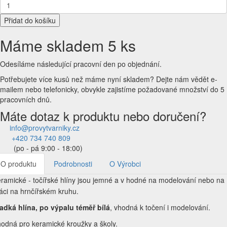
Přidat do košíku
Máme skladem 5 ks
Odesíláme následující pracovní den po objednání.
Potřebujete více kusů než máme nyní skladem?
Dejte nám vědět e-
mailem nebo telefonicky, obvykle zajistíme požadované množství do 5
pracovních dnů.
Máte dotaz k produktu nebo doručení?
info@provytvarniky.cz
+420 734 740 809
(po - pá 9:00 - 18:00)
O produktu
Podrobnosti
O Výrobci
ramické - točířské hlíny jsou jemné a v hodné na modelování nebo na
áci na hrnčířském kruhu.
adká hlína, po výpalu téměř bílá
, vhodná k točení i modelování.
odná pro keramické kroužky a školy.