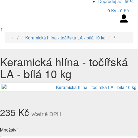
Doprodej až -50%
0 Ks - 0 Kč
↑
/
Keramická hlína - točířská LA - bílá 10 kg
/
Keramická hlína - točířská
LA - bílá 10 kg
235 Kč
včetně DPH
Množství