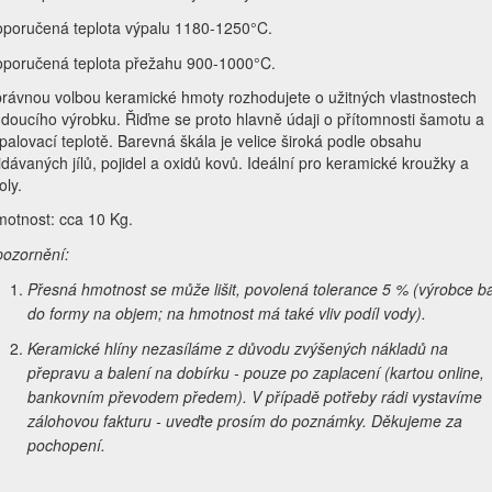
poručená teplota výpalu 1180-1250°C.
poručená teplota přežahu 900-1000°C.
rávnou volbou keramické hmoty rozhodujete o užitných vlastnostech
doucího výrobku. Řiďme se proto hlavně údaji o přítomnosti šamotu a
palovací teplotě. Barevná škála je velice široká podle obsahu
idávaných jílů, pojidel a oxidů kovů. Ideální pro keramické kroužky a
oly.
otnost: cca 10 Kg.
ozornění:
Přesná hmotnost se může lišit, povolená tolerance 5 % (výrobce ba
do formy na objem; na hmotnost má také vliv podíl vody).
Keramické hlíny nezasíláme z důvodu zvýšených nákladů na
přepravu a balení na dobírku - pouze po zaplacení (kartou online,
bankovním převodem předem). V případě potřeby rádi vystavíme
zálohovou fakturu - uveďte prosím do poznámky. Děkujeme za
pochopení.