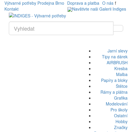
Výtvarné potřeby Prodejna Brno
Doprava a platba
O nás
f
Kontakt
Navštivte naši Galerii Indiges
Jarní slevy
Tipy na dárek
AIRBRUSH
Kresba
Malba
Papíry a bloky
Štětce
Rámy a plátna
Grafika
Modelování
Pro školy
Ostatní
Hobby
Značky