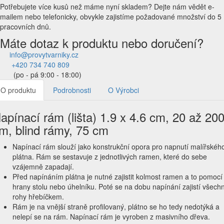
Potřebujete více kusů než máme nyní skladem?
Dejte nám vědět e-
mailem nebo telefonicky, obvykle zajistíme požadované množství do 5
pracovních dnů.
Máte dotaz k produktu nebo doručení?
info@provytvarniky.cz
+420 734 740 809
(po - pá 9:00 - 18:00)
O produktu
Podrobnosti
O Výrobci
apínací rám (lišta) 1.9 x 4.6 cm, 20 až 20
m, blind rámy, 75 cm
Napínací rám slouží jako konstrukční opora pro napnutí malířskéh
plátna. Rám se sestavuje z jednotlivých ramen, které do sebe
vzájemně zapadají.
Před napínáním plátna je nutné zajistit kolmost ramen a to pomocí
hrany stolu nebo úhelníku. Poté se na dobu napínání zajistí všech
rohy hřebíčkem.
Rám je na vnější straně profilovaný, plátno se ho tedy nedotýká a
nelepí se na rám. Napínací rám je vyroben z masivního dřeva.