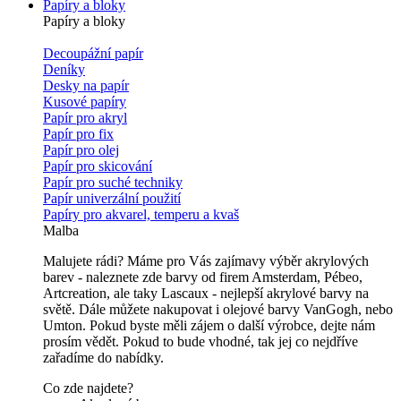
Papíry a bloky
Papíry a bloky
Decoupážní papír
Deníky
Desky na papír
Kusové papíry
Papír pro akryl
Papír pro fix
Papír pro olej
Papír pro skicování
Papír pro suché techniky
Papír univerzální použití
Papíry pro akvarel, temperu a kvaš
Malba
Malujete rádi? Máme pro Vás zajímavy výběr akrylových
barev - naleznete zde barvy od firem Amsterdam, Pébeo,
Artcreation, ale taky Lascaux - nejlepší akrylové barvy na
světě. Dále můžete nakupovat i olejové barvy VanGogh, nebo
Umton. Pokud byste měli zájem o další výrobce, dejte nám
prosím vědět. Pokud to bude vhodné, tak jej co nejdříve
zařadíme do nabídky.
Co zde najdete?