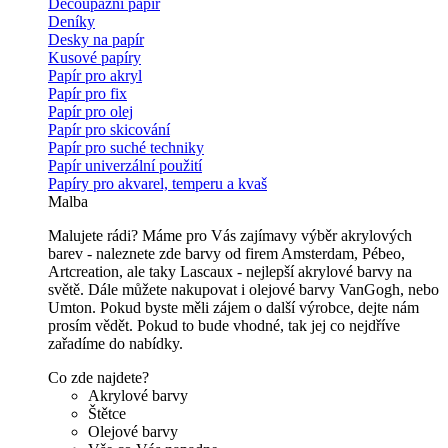
Decoupážní papír
Deníky
Desky na papír
Kusové papíry
Papír pro akryl
Papír pro fix
Papír pro olej
Papír pro skicování
Papír pro suché techniky
Papír univerzální použití
Papíry pro akvarel, temperu a kvaš
Malba
Malujete rádi? Máme pro Vás zajímavy výběr akrylových
barev - naleznete zde barvy od firem Amsterdam, Pébeo,
Artcreation, ale taky Lascaux - nejlepší akrylové barvy na
světě. Dále můžete nakupovat i olejové barvy VanGogh, nebo
Umton. Pokud byste měli zájem o další výrobce, dejte nám
prosím vědět. Pokud to bude vhodné, tak jej co nejdříve
zařadíme do nabídky.
Co zde najdete?
Akrylové barvy
Štětce
Olejové barvy