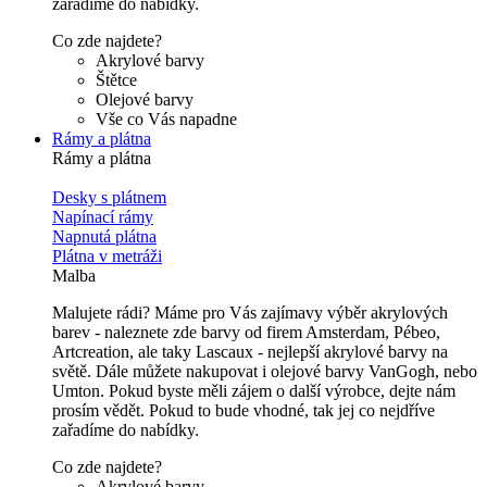
zařadíme do nabídky.
Co zde najdete?
Akrylové barvy
Štětce
Olejové barvy
Vše co Vás napadne
Rámy a plátna
Rámy a plátna
Desky s plátnem
Napínací rámy
Napnutá plátna
Plátna v metráži
Malba
Malujete rádi? Máme pro Vás zajímavy výběr akrylových
barev - naleznete zde barvy od firem Amsterdam, Pébeo,
Artcreation, ale taky Lascaux - nejlepší akrylové barvy na
světě. Dále můžete nakupovat i olejové barvy VanGogh, nebo
Umton. Pokud byste měli zájem o další výrobce, dejte nám
prosím vědět. Pokud to bude vhodné, tak jej co nejdříve
zařadíme do nabídky.
Co zde najdete?
Akrylové barvy