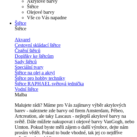
Akrylové barvy
Štětce
Olejové barvy
Vše co Vás napadne
Štětce
Štětce
Akvarel
Cestovní skládací štětce
Čistění štětců
Doplňky ke štětcům
Sady štětců
Speciální tvary
Štětce na olej a akryl
Štětce pro hobby techniky
Štětce RAPHAEL světová jednička
Vodní štětce
Malba
Malujete rádi? Máme pro Vás zajímavy výběr akrylových
barev - naleznete zde barvy od firem Amsterdam, Pébeo,
Artcreation, ale taky Lascaux - nejlepší akrylové barvy na
světě. Dále můžete nakupovat i olejové barvy VanGogh, nebo
Umton. Pokud byste měli zájem o další výrobce, dejte nám
prosím vědět. Pokud to bude vhodné, tak jej co nejdříve