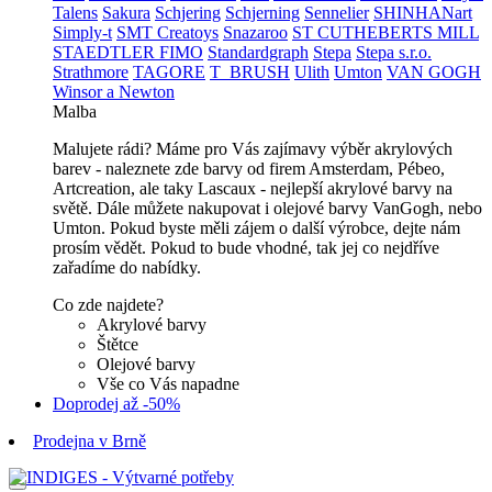
Talens
Sakura
Schjering
Schjerning
Sennelier
SHINHANart
Simply-t
SMT Creatoys
Snazaroo
ST CUTHEBERTS MILL
STAEDTLER FIMO
Standardgraph
Stepa
Stepa s.r.o.
Strathmore
TAGORE
T_BRUSH
Ulith
Umton
VAN GOGH
Winsor a Newton
Malba
Malujete rádi? Máme pro Vás zajímavy výběr akrylových
barev - naleznete zde barvy od firem Amsterdam, Pébeo,
Artcreation, ale taky Lascaux - nejlepší akrylové barvy na
světě. Dále můžete nakupovat i olejové barvy VanGogh, nebo
Umton. Pokud byste měli zájem o další výrobce, dejte nám
prosím vědět. Pokud to bude vhodné, tak jej co nejdříve
zařadíme do nabídky.
Co zde najdete?
Akrylové barvy
Štětce
Olejové barvy
Vše co Vás napadne
Doprodej až -50%
Prodejna v Brně