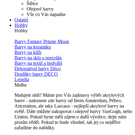
Štětce
Olejové barvy
Vše co Vás napadne
Ostatní
Hobby
Hobby
Barvy Fantasy Prisme Moon
Barvy na keramiku
Barvy na kůži
Barvy na sklo a porcelán
Barvy na textil a hedvábí
Dekorativní barvy Déco
Doplňky barev DECO
Lepidla
Malba
Malujete rádi? Máme pro Vás zajímavy výběr akrylových
barev - naleznete zde barvy od firem Amsterdam, Pébeo,
Artcreation, ale taky Lascaux - nejlepší akrylové barvy na
světě. Dále můžete nakupovat i olejové barvy VanGogh, nebo
Umton. Pokud byste měli zájem o další výrobce, dejte nám
prosím vědět. Pokud to bude vhodné, tak jej co nejdříve
zařadíme do nabídky.