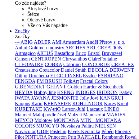
Co zde najdete?
Akrylové barvy
Štětce
Olejové barvy
Vše co Vás napadne
Značky
Značky
---
ABIG
ADLER
AMI
Amsterdam
Anděl Přerov s. r. o.
Anhui Goldmen Industry
ARCHES
ART CREATION
Artmagico
ARTUŠ
Bastaflora
Brico
Bristol
Bruynzeel
Canson
CENTROPEN
Chrysanthos
ClaireFontaine
CLEOPATRE
COBRA
Colorino
CONCORDE
CREATEX
Creatissimo
Cretacolor
Daniel Smith
DECOLA
DERWENT
Ditipo
Druchema
ELCO PINSEL
Essdee
FABRIANO
FENGDA
FM BRUSH
FolkArt
Fractal Colors
G.BENEDIKT
GHIANT
Golden
Harder & Steenbeck
HEYDA
Hobby line
HSENG
INDIGES
IRIDRON
Isabey
IWATA
JAVANA
JESMONITE
Jolly
Jovi
KANGRUI
Kappus
Karin
KERNSEIFE
KOH-I-NOOR
Kores
Kreul
KURETAKE
KW-triO
Larson-Juhl
Lascaux
LINEO
Maimeri
Maluj podle čísel
Malzeit
Manuscript
MARIES
MEYCO
Molotow
MONTANA
MTN - MONTANA
COLORS
MUNGYO
Nevskaya Palitra
NIELSEN
Novacolor
ODIF
Pastelini
Pávek Keramika
Pébéo
Phoenix
Pilot
PINTURA
Princeton
Pritt
RAPHAEL
Rembrandt
Royal