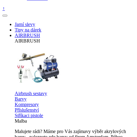
↑
Jarní slevy
Tipy na dárek
AIRBRUSH
AIRBRUSH
Airbrush sestavy
Barvy
Kompresory
Příslušenství
Stříkaci pistole
Malba
Malujete rádi? Máme pro Vás zajímavy výběr akrylových
barev - naleznete zde barvy od firem Amsterdam, Pébeo,