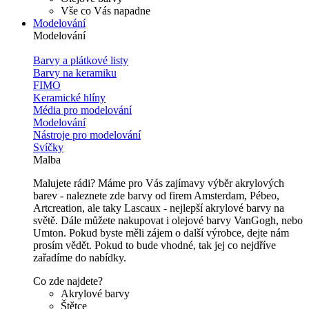
Vše co Vás napadne
Modelování
Modelování
Barvy a plátkové listy
Barvy na keramiku
FIMO
Keramické hlíny
Média pro modelování
Modelování
Nástroje pro modelování
Svíčky
Malba
Malujete rádi? Máme pro Vás zajímavy výběr akrylových
barev - naleznete zde barvy od firem Amsterdam, Pébeo,
Artcreation, ale taky Lascaux - nejlepší akrylové barvy na
světě. Dále můžete nakupovat i olejové barvy VanGogh, nebo
Umton. Pokud byste měli zájem o další výrobce, dejte nám
prosím vědět. Pokud to bude vhodné, tak jej co nejdříve
zařadíme do nabídky.
Co zde najdete?
Akrylové barvy
Štětce