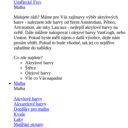
Umělecké Fixy
Malba
Malujete rádi? Máme pro Vás zajímavy výběr akrylových
barev - naleznete zde barvy od firem Amsterdam, Pébeo,
Artcreation, ale taky Lascaux - nejlepší akrylové barvy na
světě. Dále můžete nakupovat i olejové barvy VanGogh, nebo
Umton. Pokud byste měli zájem o další výrobce, dejte nám
prosím vědět. Pokud to bude vhodné, tak jej co nejdříve
zařadíme do nabídky.
Co zde najdete?
Akrylové barvy
Štětce
Olejové barvy
Vše co Vás napadne
Malba
Malba
Akrylové barvy
Akvarelové barvy
Doplňky pro malbu
Kvaše
Laky
Malířské stojany