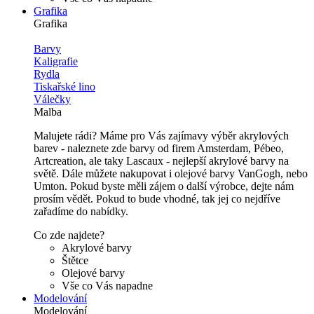
Grafika
Grafika
Barvy
Kaligrafie
Rydla
Tiskařské lino
Válečky
Malba
Malujete rádi? Máme pro Vás zajímavy výběr akrylových
barev - naleznete zde barvy od firem Amsterdam, Pébeo,
Artcreation, ale taky Lascaux - nejlepší akrylové barvy na
světě. Dále můžete nakupovat i olejové barvy VanGogh, nebo
Umton. Pokud byste měli zájem o další výrobce, dejte nám
prosím vědět. Pokud to bude vhodné, tak jej co nejdříve
zařadíme do nabídky.
Co zde najdete?
Akrylové barvy
Štětce
Olejové barvy
Vše co Vás napadne
Modelování
Modelování