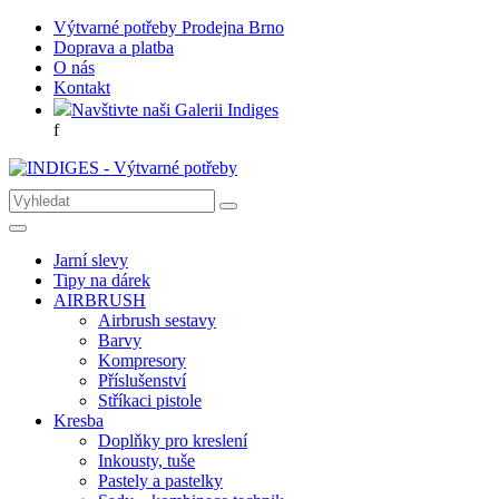
Výtvarné potřeby Prodejna Brno
Doprava a platba
O nás
Kontakt
Navštivte naši Galerii Indiges
f
Jarní slevy
Tipy na dárek
AIRBRUSH
Airbrush sestavy
Barvy
Kompresory
Příslušenství
Stříkaci pistole
Kresba
Doplňky pro kreslení
Inkousty, tuše
Pastely a pastelky