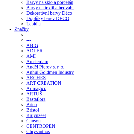
Barvy na sklo a porcelán
Barvy na textil a hedvábí
Dekorativní barvy Déco
Doplňky barev DECO
Lepidla
Značky
---
ABIG
ADLER
AMI
Amsterdam
Anděl Přerov s. r. o.
Anhui Goldmen Industry
ARCHES
ART CREATION
Artmagico
ARTUŠ
Bastaflora
Brico
Bristol
Bruynzeel
Canson
CENTROPEN
Chrysanthos