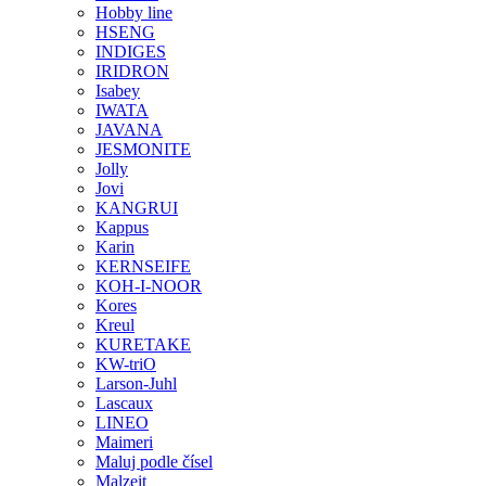
Hobby line
HSENG
INDIGES
IRIDRON
Isabey
IWATA
JAVANA
JESMONITE
Jolly
Jovi
KANGRUI
Kappus
Karin
KERNSEIFE
KOH-I-NOOR
Kores
Kreul
KURETAKE
KW-triO
Larson-Juhl
Lascaux
LINEO
Maimeri
Maluj podle čísel
Malzeit