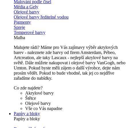
Malování podle čísel
Média a Gely
Olejové barvy
Olejové barvy ředitelné vodou
Pigmenty
Spreje
Temperové barvy
Malba
Malujete rádi? Máme pro Vás zajímavy výběr akrylových
barev - naleznete zde barvy od firem Amsterdam, Pébeo,
Artcreation, ale taky Lascaux - nejlepší akrylové barvy na
světě. Dále můžete nakupovat i olejové barvy VanGogh, nebo
Umton. Pokud byste měli zájem o další výrobce, dejte nám
prosím vědět. Pokud to bude vhodné, tak jej co nejdříve
zařadíme do nabídky.
Co zde najdete?
Akrylové barvy
Štětce
Olejové barvy
Vše co Vás napadne
Papíry a bloky
Papíry a bloky