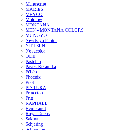
Manuscript
MARIES
MEYCO
Molotow
MONTANA
MTN - MONTANA COLORS
MUNGYO
Nevskaya Palitra
NIELSEN
Novacolor
ODIF
Pastelini
Pávek Keramika
Pébéo
Phoenix
Pilot
PINTURA
Princeton
Pritt
RAPHAEL
Rembrandt
Royal Talens
Sakura
Schjering
Schjerning