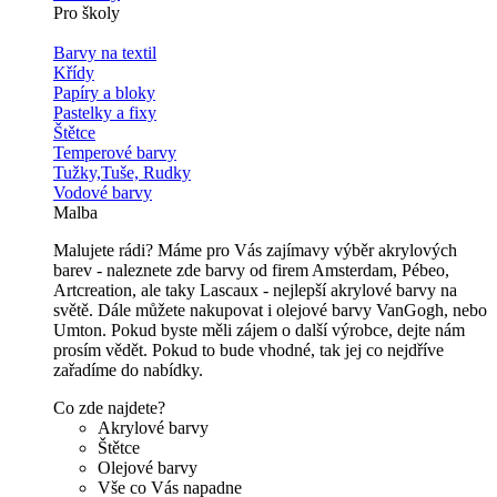
Pro školy
Barvy na textil
Křídy
Papíry a bloky
Pastelky a fixy
Štětce
Temperové barvy
Tužky,Tuše, Rudky
Vodové barvy
Malba
Malujete rádi? Máme pro Vás zajímavy výběr akrylových
barev - naleznete zde barvy od firem Amsterdam, Pébeo,
Artcreation, ale taky Lascaux - nejlepší akrylové barvy na
světě. Dále můžete nakupovat i olejové barvy VanGogh, nebo
Umton. Pokud byste měli zájem o další výrobce, dejte nám
prosím vědět. Pokud to bude vhodné, tak jej co nejdříve
zařadíme do nabídky.
Co zde najdete?
Akrylové barvy
Štětce
Olejové barvy
Vše co Vás napadne