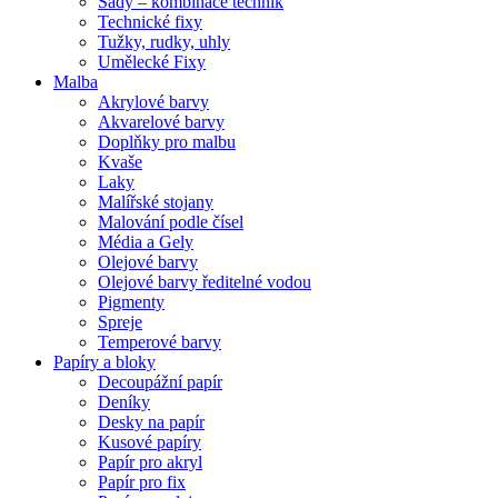
Sady – kombinace technik
Technické fixy
Tužky, rudky, uhly
Umělecké Fixy
Malba
Akrylové barvy
Akvarelové barvy
Doplňky pro malbu
Kvaše
Laky
Malířské stojany
Malování podle čísel
Média a Gely
Olejové barvy
Olejové barvy ředitelné vodou
Pigmenty
Spreje
Temperové barvy
Papíry a bloky
Decoupážní papír
Deníky
Desky na papír
Kusové papíry
Papír pro akryl
Papír pro fix