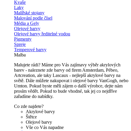
Kvaše
Laky
Malířské stojany
Malování podle čísel
Média a Gely
Olejové barvy
Olejové barvy ředitelné vodou
Pigmenty
Spreje
Temperové barvy
Malba
Malujete rádi? Máme pro Vás zajímavy výběr akrylových
barev - naleznete zde barvy od firem Amsterdam, Pébeo,
Artcreation, ale taky Lascaux - nejlepší akrylové barvy na
světě. Dále můžete nakupovat i olejové barvy VanGogh, nebo
Umton. Pokud byste měli zájem o další výrobce, dejte nám
prosím vědět. Pokud to bude vhodné, tak jej co nejdříve
zařadíme do nabídky.
Co zde najdete?
Akrylové barvy
Štětce
Olejové barvy
Vše co Vás napadne