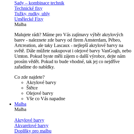
Sady – kombinace technik
Technické fixy
Tužky, rudky, uhly
Umělecké Fixy
Malba
Malujete rádi? Máme pro Vás zajímavy výběr akrylových
barev - naleznete zde barvy od firem Amsterdam, Pébeo,
Artcreation, ale taky Lascaux - nejlepší akrylové barvy na
světě. Dále můžete nakupovat i olejové barvy VanGogh, nebo
Umton. Pokud byste měli zájem o další výrobce, dejte nám
prosím vědět. Pokud to bude vhodné, tak jej co nejdříve
zařadíme do nabídky.
Co zde najdete?
Akrylové barvy
Štětce
Olejové barvy
Vše co Vás napadne
Malba
Malba
Akrylové barvy
Akvarelové barvy
Doplňky pro malbu