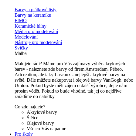
Barvy a plátkové listy
Barvy na keramiku
FIMO
Keramické hlíny
Média pro modelování
Modelování
Nástroje pro modelování
Svíčky
Malba
Malujete rádi? Máme pro Vás zajímavy výběr akrylových
barev - naleznete zde barvy od firem Amsterdam, Pébeo,
Artcreation, ale taky Lascaux - nejlepší akrylové barvy na
světě. Dále můžete nakupovat i olejové barvy VanGogh, nebo
Umton. Pokud byste měli zájem o další výrobce, dejte nám
prosím vědět. Pokud to bude vhodné, tak jej co nejdříve
zařadíme do nabídky.
Co zde najdete?
Akrylové barvy
Štětce
Olejové barvy
Vše co Vás napadne
Pro školy