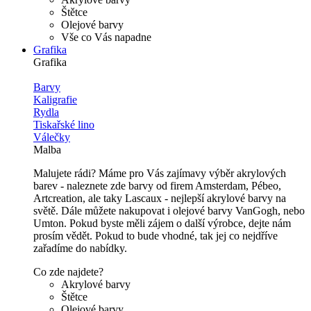
Štětce
Olejové barvy
Vše co Vás napadne
Grafika
Grafika
Barvy
Kaligrafie
Rydla
Tiskařské lino
Válečky
Malba
Malujete rádi? Máme pro Vás zajímavy výběr akrylových
barev - naleznete zde barvy od firem Amsterdam, Pébeo,
Artcreation, ale taky Lascaux - nejlepší akrylové barvy na
světě. Dále můžete nakupovat i olejové barvy VanGogh, nebo
Umton. Pokud byste měli zájem o další výrobce, dejte nám
prosím vědět. Pokud to bude vhodné, tak jej co nejdříve
zařadíme do nabídky.
Co zde najdete?
Akrylové barvy
Štětce
Olejové barvy