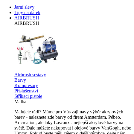
Jarní slevy
Tipy na dárek
AIRBRUSH
AIRBRUSH
Airbrush sestavy
Barvy
Kompresory
Příslušenství
Stříkaci pistole
Malba
Malujete rádi? Máme pro Vás zajímavy výběr akrylových
barev - naleznete zde barvy od firem Amsterdam, Pébeo,
Artcreation, ale taky Lascaux - nejlepší akrylové barvy na
světě. Dále můžete nakupovat i olejové barvy VanGogh, nebo
Umton. Pokud byste měli zájem o další výrobce, dejte nám