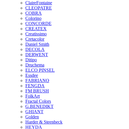
ClaireFontaine
CLEOPATRE
COBRA
Colorino
CONCORDE
CREATEX
Creatissimo
Cretacolor
Daniel Smith
DECOLA
DERWENT
Ditipo
Druchema
ELCO PINSEL
Essdee
FABRIANO
FENGDA
FM BRUSH
FolkArt
Fractal Colors
G.BENEDIKT
GHIANT
Golden
Harder & Steenbeck
HEYDA