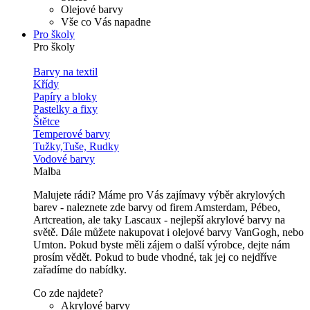
Olejové barvy
Vše co Vás napadne
Pro školy
Pro školy
Barvy na textil
Křídy
Papíry a bloky
Pastelky a fixy
Štětce
Temperové barvy
Tužky,Tuše, Rudky
Vodové barvy
Malba
Malujete rádi? Máme pro Vás zajímavy výběr akrylových
barev - naleznete zde barvy od firem Amsterdam, Pébeo,
Artcreation, ale taky Lascaux - nejlepší akrylové barvy na
světě. Dále můžete nakupovat i olejové barvy VanGogh, nebo
Umton. Pokud byste měli zájem o další výrobce, dejte nám
prosím vědět. Pokud to bude vhodné, tak jej co nejdříve
zařadíme do nabídky.
Co zde najdete?
Akrylové barvy