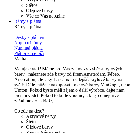
Štětce
Olejové barvy
Vše co Vás napadne
Rámy a plátna
Rámy a plátna
Desky s plátnem
Napínací rámy
Napnutá plátna
Plátna v metráži
Malba
Malujete rádi? Máme pro Vás zajímavy výběr akrylových
barev - naleznete zde barvy od firem Amsterdam, Pébeo,
Artcreation, ale taky Lascaux - nejlepší akrylové barvy na
světě. Dále můžete nakupovat i olejové barvy VanGogh, nebo
Umton. Pokud byste měli zájem o další výrobce, dejte nám
prosím vědět. Pokud to bude vhodné, tak jej co nejdříve
zařadíme do nabídky.
Co zde najdete?
Akrylové barvy
Štětce
Olejové barvy
Vše co Vás napadne