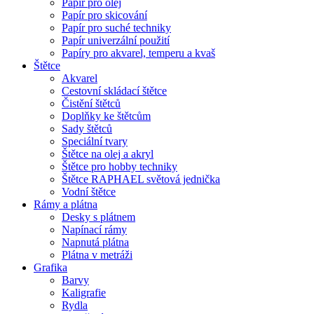
Papír pro olej
Papír pro skicování
Papír pro suché techniky
Papír univerzální použití
Papíry pro akvarel, temperu a kvaš
Štětce
Akvarel
Cestovní skládací štětce
Čistění štětců
Doplňky ke štětcům
Sady štětců
Speciální tvary
Štětce na olej a akryl
Štětce pro hobby techniky
Štětce RAPHAEL světová jednička
Vodní štětce
Rámy a plátna
Desky s plátnem
Napínací rámy
Napnutá plátna
Plátna v metráži
Grafika
Barvy
Kaligrafie
Rydla