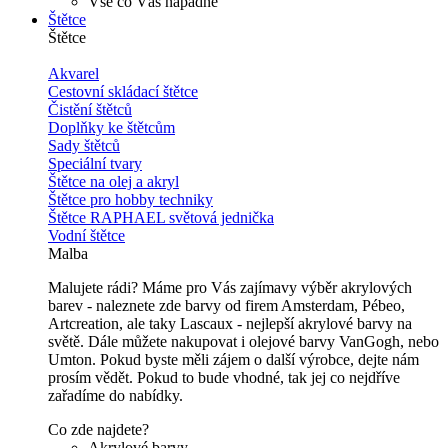
Vše co Vás napadne
Štětce
Štětce
Akvarel
Cestovní skládací štětce
Čistění štětců
Doplňky ke štětcům
Sady štětců
Speciální tvary
Štětce na olej a akryl
Štětce pro hobby techniky
Štětce RAPHAEL světová jednička
Vodní štětce
Malba
Malujete rádi? Máme pro Vás zajímavy výběr akrylových
barev - naleznete zde barvy od firem Amsterdam, Pébeo,
Artcreation, ale taky Lascaux - nejlepší akrylové barvy na
světě. Dále můžete nakupovat i olejové barvy VanGogh, nebo
Umton. Pokud byste měli zájem o další výrobce, dejte nám
prosím vědět. Pokud to bude vhodné, tak jej co nejdříve
zařadíme do nabídky.
Co zde najdete?
Akrylové barvy