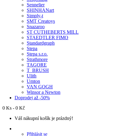
Sennelier
SHINHANart
Simply-t
SMT Creatoys
Snazaroo
ST CUTHEBERTS MILL
STAEDTLER FIMO
Standardgraph
Stepa
Stepa s.r.o.
Strathmore
TAGORE
T_BRUSH
Ulith
Umton
VAN GOGH
Winsor a Newton
Doprodej až -50%
0 Ks - 0 Kč
Váš nákupní košík je prázdný!
Přihlásit se