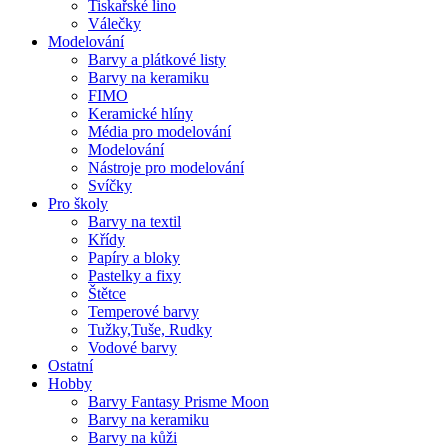
Tiskařské lino
Válečky
Modelování
Barvy a plátkové listy
Barvy na keramiku
FIMO
Keramické hlíny
Média pro modelování
Modelování
Nástroje pro modelování
Svíčky
Pro školy
Barvy na textil
Křídy
Papíry a bloky
Pastelky a fixy
Štětce
Temperové barvy
Tužky,Tuše, Rudky
Vodové barvy
Ostatní
Hobby
Barvy Fantasy Prisme Moon
Barvy na keramiku
Barvy na kůži