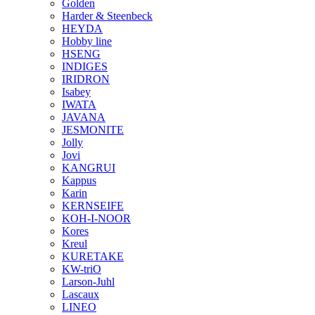
Golden
Harder & Steenbeck
HEYDA
Hobby line
HSENG
INDIGES
IRIDRON
Isabey
IWATA
JAVANA
JESMONITE
Jolly
Jovi
KANGRUI
Kappus
Karin
KERNSEIFE
KOH-I-NOOR
Kores
Kreul
KURETAKE
KW-triO
Larson-Juhl
Lascaux
LINEO