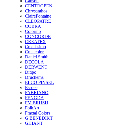
Canson
CENTROPEN
Chrysanthos
ClaireFontaine
CLEOPATRE
COBRA
Colorino
CONCORDE
CREATEX
Creatissimo
Cretacolor
Daniel Smith
DECOLA
DERWENT
Ditipo
Druchema
ELCO PINSEL
Essdee
FABRIANO
FENGDA
FM BRUSH
FolkArt
Fractal Colors
G.BENEDIKT
GHIANT