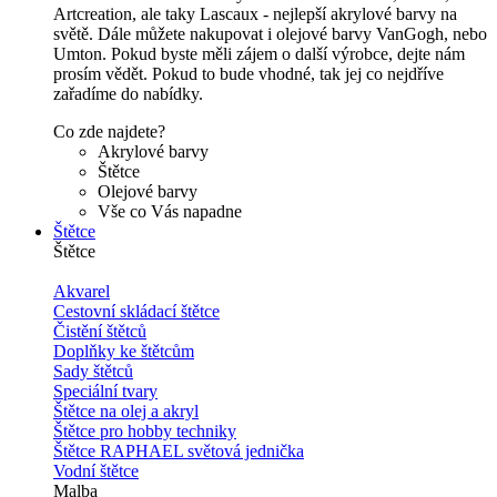
Artcreation, ale taky Lascaux - nejlepší akrylové barvy na
světě. Dále můžete nakupovat i olejové barvy VanGogh, nebo
Umton. Pokud byste měli zájem o další výrobce, dejte nám
prosím vědět. Pokud to bude vhodné, tak jej co nejdříve
zařadíme do nabídky.
Co zde najdete?
Akrylové barvy
Štětce
Olejové barvy
Vše co Vás napadne
Štětce
Štětce
Akvarel
Cestovní skládací štětce
Čistění štětců
Doplňky ke štětcům
Sady štětců
Speciální tvary
Štětce na olej a akryl
Štětce pro hobby techniky
Štětce RAPHAEL světová jednička
Vodní štětce
Malba