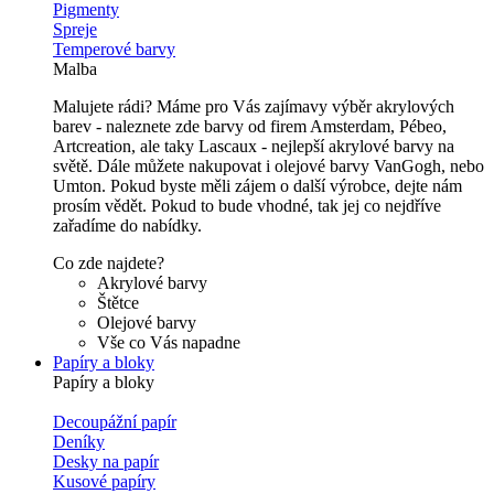
Pigmenty
Spreje
Temperové barvy
Malba
Malujete rádi? Máme pro Vás zajímavy výběr akrylových
barev - naleznete zde barvy od firem Amsterdam, Pébeo,
Artcreation, ale taky Lascaux - nejlepší akrylové barvy na
světě. Dále můžete nakupovat i olejové barvy VanGogh, nebo
Umton. Pokud byste měli zájem o další výrobce, dejte nám
prosím vědět. Pokud to bude vhodné, tak jej co nejdříve
zařadíme do nabídky.
Co zde najdete?
Akrylové barvy
Štětce
Olejové barvy
Vše co Vás napadne
Papíry a bloky
Papíry a bloky
Decoupážní papír
Deníky
Desky na papír
Kusové papíry