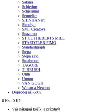
Sakura
Schjering
Schjerning
Sennelier
SHINHANart
Simply-t
SMT Creatoys
Snazaroo
ST CUTHEBERTS MILL
STAEDTLER FIMO
Standardgraph
Stepa
Stepa s.r.o.
Strathmore
TAGORE
T_BRUSH
Ulith
Umton
VAN GOGH
Winsor a Newton
Doprodej až -50%
0 Ks - 0 Kč
Váš nákupní košík je prázdný!