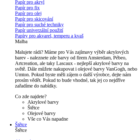
Papír pro akryl
Papír pro fix
Papír pro olej
Papír pro skicování
Papír pro suché techniky
Papír univerzální použití
Papíry pro akvarel, temperu a kvaš
Malba
Malujete rádi? Máme pro Vás zajímavy výběr akrylových
barev - naleznete zde barvy od firem Amsterdam, Pébeo,
Artcreation, ale taky Lascaux - nejlepší akrylové barvy na
světě. Dále můžete nakupovat i olejové barvy VanGogh, nebo
Umton. Pokud byste měli zájem o další výrobce, dejte nám
prosím vědět. Pokud to bude vhodné, tak jej co nejdříve
zařadíme do nabídky.
Co zde najdete?
Akrylové barvy
Štětce
Olejové barvy
Vše co Vás napadne
Štětce
Štětce