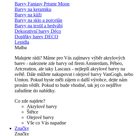
Barvy Fantasy Prisme Moon
Barvy na keramiku
Barvy na kůži
Barvy na sklo a porcelán
Barvy na textil a hedvábí
Dekorativní barvy Déco
Doplňky barev DECO
Lepidla
Malba
Malujete rádi? Máme pro Vás zajímavy výběr akrylových
barev - naleznete zde barvy od firem Amsterdam, Pébeo,
Artcreation, ale taky Lascaux - nejlepší akrylové barvy na
světě. Dále můžete nakupovat i olejové barvy VanGogh, nebo
Umton. Pokud byste měli zájem o další výrobce, dejte nám
prosím vědět. Pokud to bude vhodné, tak jej co nejdříve
zařadíme do nabídky.
Co zde najdete?
Akrylové barvy
Štětce
Olejové barvy
Vše co Vás napadne
Značky
Značky