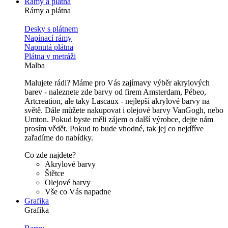
Rámy a plátna
Rámy a plátna
Desky s plátnem
Napínací rámy
Napnutá plátna
Plátna v metráži
Malba
Malujete rádi? Máme pro Vás zajímavy výběr akrylových
barev - naleznete zde barvy od firem Amsterdam, Pébeo,
Artcreation, ale taky Lascaux - nejlepší akrylové barvy na
světě. Dále můžete nakupovat i olejové barvy VanGogh, nebo
Umton. Pokud byste měli zájem o další výrobce, dejte nám
prosím vědět. Pokud to bude vhodné, tak jej co nejdříve
zařadíme do nabídky.
Co zde najdete?
Akrylové barvy
Štětce
Olejové barvy
Vše co Vás napadne
Grafika
Grafika