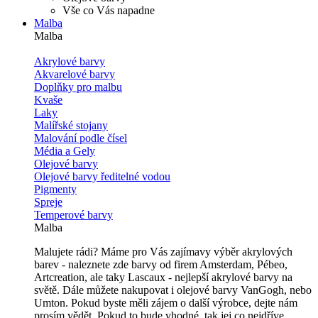
Vše co Vás napadne
Malba
Malba
Akrylové barvy
Akvarelové barvy
Doplňky pro malbu
Kvaše
Laky
Malířské stojany
Malování podle čísel
Média a Gely
Olejové barvy
Olejové barvy ředitelné vodou
Pigmenty
Spreje
Temperové barvy
Malba
Malujete rádi? Máme pro Vás zajímavy výběr akrylových
barev - naleznete zde barvy od firem Amsterdam, Pébeo,
Artcreation, ale taky Lascaux - nejlepší akrylové barvy na
světě. Dále můžete nakupovat i olejové barvy VanGogh, nebo
Umton. Pokud byste měli zájem o další výrobce, dejte nám
prosím vědět. Pokud to bude vhodné, tak jej co nejdříve