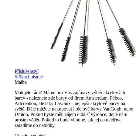
Příslušenství
Stříkaci pistole
Malba
Malujete rádi? Máme pro Vás zajímavy výběr akrylových
barev - naleznete zde barvy od firem Amsterdam, Pébeo,
Artcreation, ale taky Lascaux - nejlepší akrylové barvy na
světě. Dále můžete nakupovat i olejové barvy VanGogh, nebo
Umton. Pokud byste měli zájem o další výrobce, dejte nám
prosím vědět. Pokud to bude vhodné, tak jej co nejdříve
zařadíme do nabídky.
Co zde najdete?