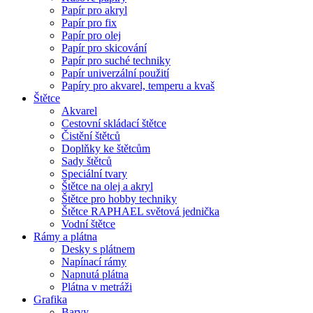
Papír pro akryl
Papír pro fix
Papír pro olej
Papír pro skicování
Papír pro suché techniky
Papír univerzální použití
Papíry pro akvarel, temperu a kvaš
Štětce
Akvarel
Cestovní skládací štětce
Čistění štětců
Doplňky ke štětcům
Sady štětců
Speciální tvary
Štětce na olej a akryl
Štětce pro hobby techniky
Štětce RAPHAEL světová jednička
Vodní štětce
Rámy a plátna
Desky s plátnem
Napínací rámy
Napnutá plátna
Plátna v metráži
Grafika
Barvy