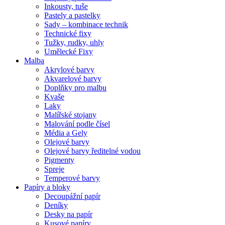
Inkousty, tuše
Pastely a pastelky
Sady – kombinace technik
Technické fixy
Tužky, rudky, uhly
Umělecké Fixy
Malba
Akrylové barvy
Akvarelové barvy
Doplňky pro malbu
Kvaše
Laky
Malířské stojany
Malování podle čísel
Média a Gely
Olejové barvy
Olejové barvy ředitelné vodou
Pigmenty
Spreje
Temperové barvy
Papíry a bloky
Decoupážní papír
Deníky
Desky na papír
Kusové papíry