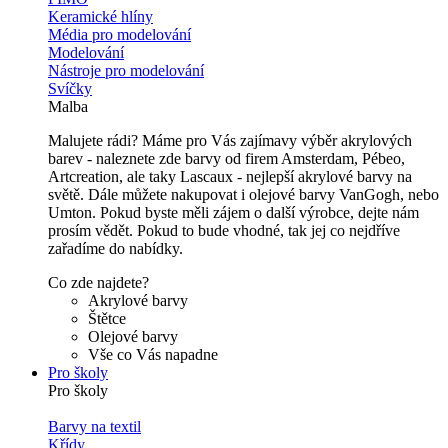
Keramické hlíny
Média pro modelování
Modelování
Nástroje pro modelování
Svíčky
Malba
Malujete rádi? Máme pro Vás zajímavy výběr akrylových
barev - naleznete zde barvy od firem Amsterdam, Pébeo,
Artcreation, ale taky Lascaux - nejlepší akrylové barvy na
světě. Dále můžete nakupovat i olejové barvy VanGogh, nebo
Umton. Pokud byste měli zájem o další výrobce, dejte nám
prosím vědět. Pokud to bude vhodné, tak jej co nejdříve
zařadíme do nabídky.
Co zde najdete?
Akrylové barvy
Štětce
Olejové barvy
Vše co Vás napadne
Pro školy
Pro školy
Barvy na textil
Křídy