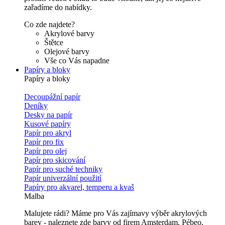
zařadíme do nabídky.
Co zde najdete?
Akrylové barvy
Štětce
Olejové barvy
Vše co Vás napadne
Papíry a bloky
Papíry a bloky
Decoupážní papír
Deníky
Desky na papír
Kusové papíry
Papír pro akryl
Papír pro fix
Papír pro olej
Papír pro skicování
Papír pro suché techniky
Papír univerzální použití
Papíry pro akvarel, temperu a kvaš
Malba
Malujete rádi? Máme pro Vás zajímavy výběr akrylových
barev - naleznete zde barvy od firem Amsterdam, Pébeo,