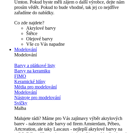
Umton. Pokud byste měli zájem o další výrobce, dejte nám
prosím vědět. Pokud to bude vhodné, tak jej co nejdříve
zařadíme do nabídky.
Co zde najdete?
Akrylové barvy
Štětce
Olejové barvy
Vše co Vás napadne
Modelování
Modelování
Barvy a plátkové listy
Barvy na keramiku
FIMO
Keramické hlíny
Média pro modelování
Modelování
Nástroje pro modelování
Svíčky
Malba
Malujete rádi? Máme pro Vás zajímavy výběr akrylových
barev - naleznete zde barvy od firem Amsterdam, Pébeo,
Artcreation, ale taky Lascaux - nejlepší akrylové barvy na