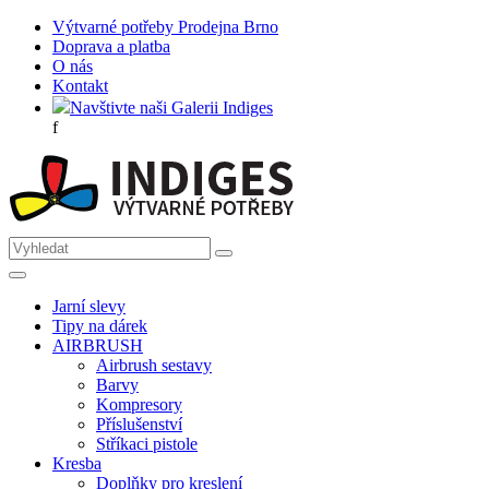
Výtvarné potřeby Prodejna Brno
Doprava a platba
O nás
Kontakt
Navštivte naši Galerii Indiges
f
Jarní slevy
Tipy na dárek
AIRBRUSH
Airbrush sestavy
Barvy
Kompresory
Příslušenství
Stříkaci pistole
Kresba
Doplňky pro kreslení