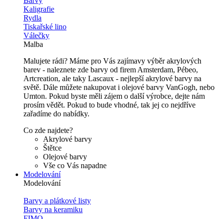
Barvy
Kaligrafie
Rydla
Tiskařské lino
Válečky
Malba
Malujete rádi? Máme pro Vás zajímavy výběr akrylových
barev - naleznete zde barvy od firem Amsterdam, Pébeo,
Artcreation, ale taky Lascaux - nejlepší akrylové barvy na
světě. Dále můžete nakupovat i olejové barvy VanGogh, nebo
Umton. Pokud byste měli zájem o další výrobce, dejte nám
prosím vědět. Pokud to bude vhodné, tak jej co nejdříve
zařadíme do nabídky.
Co zde najdete?
Akrylové barvy
Štětce
Olejové barvy
Vše co Vás napadne
Modelování
Modelování
Barvy a plátkové listy
Barvy na keramiku
FIMO