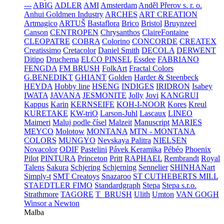
---
ABIG
ADLER
AMI
Amsterdam
Anděl Přerov s. r. o.
Anhui Goldmen Industry
ARCHES
ART CREATION
Artmagico
ARTUŠ
Bastaflora
Brico
Bristol
Bruynzeel
Canson
CENTROPEN
Chrysanthos
ClaireFontaine
CLEOPATRE
COBRA
Colorino
CONCORDE
CREATEX
Creatissimo
Cretacolor
Daniel Smith
DECOLA
DERWENT
Ditipo
Druchema
ELCO PINSEL
Essdee
FABRIANO
FENGDA
FM BRUSH
FolkArt
Fractal Colors
G.BENEDIKT
GHIANT
Golden
Harder & Steenbeck
HEYDA
Hobby line
HSENG
INDIGES
IRIDRON
Isabey
IWATA
JAVANA
JESMONITE
Jolly
Jovi
KANGRUI
Kappus
Karin
KERNSEIFE
KOH-I-NOOR
Kores
Kreul
KURETAKE
KW-triO
Larson-Juhl
Lascaux
LINEO
Maimeri
Maluj podle čísel
Malzeit
Manuscript
MARIES
MEYCO
Molotow
MONTANA
MTN - MONTANA
COLORS
MUNGYO
Nevskaya Palitra
NIELSEN
Novacolor
ODIF
Pastelini
Pávek Keramika
Pébéo
Phoenix
Pilot
PINTURA
Princeton
Pritt
RAPHAEL
Rembrandt
Royal
Talens
Sakura
Schjering
Schjerning
Sennelier
SHINHANart
Simply-t
SMT Creatoys
Snazaroo
ST CUTHEBERTS MILL
STAEDTLER FIMO
Standardgraph
Stepa
Stepa s.r.o.
Strathmore
TAGORE
T_BRUSH
Ulith
Umton
VAN GOGH
Winsor a Newton
Malba