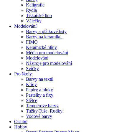
Kaligrafie
Rydla
Tiskařské lino
Válečky
Modelování
Barvy a plátkové listy
Barvy na keramiku
FIMO
Keramické hlíny
Média pro modelování
Modelování
Nástroje pro modelování
Svíčky
Pro školy
Barvy na textil
Křídy
Papíry a bloky
Pastelky a fixy
Štětce
Temperové barvy
Tužky,Tuše, Rudky
Vodové barvy
Ostatní
Hobby