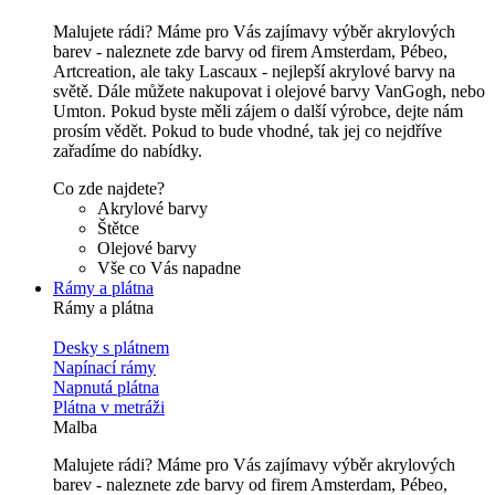
Malujete rádi? Máme pro Vás zajímavy výběr akrylových
barev - naleznete zde barvy od firem Amsterdam, Pébeo,
Artcreation, ale taky Lascaux - nejlepší akrylové barvy na
světě. Dále můžete nakupovat i olejové barvy VanGogh, nebo
Umton. Pokud byste měli zájem o další výrobce, dejte nám
prosím vědět. Pokud to bude vhodné, tak jej co nejdříve
zařadíme do nabídky.
Co zde najdete?
Akrylové barvy
Štětce
Olejové barvy
Vše co Vás napadne
Rámy a plátna
Rámy a plátna
Desky s plátnem
Napínací rámy
Napnutá plátna
Plátna v metráži
Malba
Malujete rádi? Máme pro Vás zajímavy výběr akrylových
barev - naleznete zde barvy od firem Amsterdam, Pébeo,