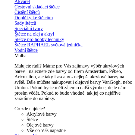
Akvarel
Cestovní skládací štětce
Čistění štětců
Doplňky ke štětcům
Sady štětců
Speciální tvary
Štětce na olej a akryl
Štětce pro hobby techniky
Štětce RAPHAEL světová jednička
Vodní štětce
Malba
Malujete rádi? Máme pro Vás zajímavy výběr akrylových
barev - naleznete zde barvy od firem Amsterdam, Pébeo,
Artcreation, ale taky Lascaux - nejlepší akrylové barvy na
světě. Dále můžete nakupovat i olejové barvy VanGogh, nebo
Umton. Pokud byste měli zájem o další výrobce, dejte nám
prosím vědět. Pokud to bude vhodné, tak jej co nejdříve
zařadíme do nabídky.
Co zde najdete?
Akrylové barvy
Štětce
Olejové barvy
Vše co Vás napadne