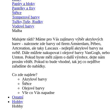
Papíry a bloky
Pastelky a fixy
Štětce
Temperové barvy
Tužky,Tuše, Rudky
Vodové barvy
Malba
Malujete rádi? Máme pro Vás zajímavy výběr akrylových
barev - naleznete zde barvy od firem Amsterdam, Pébeo,
Artcreation, ale taky Lascaux - nejlepší akrylové barvy na
světě. Dále můžete nakupovat i olejové barvy VanGogh, nebo
Umton. Pokud byste měli zájem o další výrobce, dejte nám
prosím vědět. Pokud to bude vhodné, tak jej co nejdříve
zařadíme do nabídky.
Co zde najdete?
Akrylové barvy
Štětce
Olejové barvy
Vše co Vás napadne
Ostatní
Hobby
Hobby