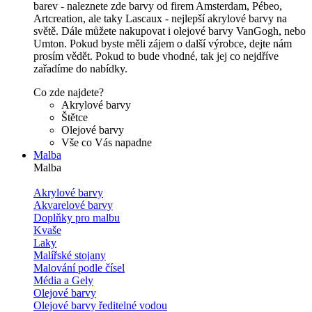
barev - naleznete zde barvy od firem Amsterdam, Pébeo,
Artcreation, ale taky Lascaux - nejlepší akrylové barvy na
světě. Dále můžete nakupovat i olejové barvy VanGogh, nebo
Umton. Pokud byste měli zájem o další výrobce, dejte nám
prosím vědět. Pokud to bude vhodné, tak jej co nejdříve
zařadíme do nabídky.
Co zde najdete?
Akrylové barvy
Štětce
Olejové barvy
Vše co Vás napadne
Malba
Malba
Akrylové barvy
Akvarelové barvy
Doplňky pro malbu
Kvaše
Laky
Malířské stojany
Malování podle čísel
Média a Gely
Olejové barvy
Olejové barvy ředitelné vodou