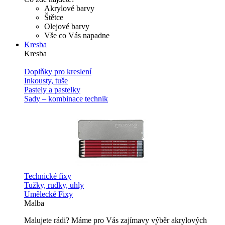
Akrylové barvy
Štětce
Olejové barvy
Vše co Vás napadne
Kresba
Kresba
Doplňky pro kreslení
Inkousty, tuše
Pastely a pastelky
Sady – kombinace technik
Technické fixy
Tužky, rudky, uhly
Umělecké Fixy
Malba
Malujete rádi? Máme pro Vás zajímavy výběr akrylových