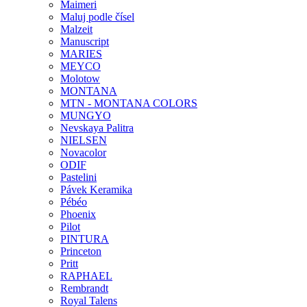
Maimeri
Maluj podle čísel
Malzeit
Manuscript
MARIES
MEYCO
Molotow
MONTANA
MTN - MONTANA COLORS
MUNGYO
Nevskaya Palitra
NIELSEN
Novacolor
ODIF
Pastelini
Pávek Keramika
Pébéo
Phoenix
Pilot
PINTURA
Princeton
Pritt
RAPHAEL
Rembrandt
Royal Talens