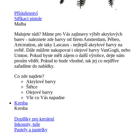
Příslušenství
Stříkaci pistole
Malba
Malujete rádi? Máme pro Vás zajímavy výběr akrylových
barev - naleznete zde barvy od firem Amsterdam, Pébeo,
Artcreation, ale taky Lascaux - nejlepší akrylové barvy na
světě. Dále můžete nakupovat i olejové barvy VanGogh, nebo
Umton. Pokud byste měli zájem o další výrobce, dejte nám
prosím vědět. Pokud to bude vhodné, tak jej co nejdříve
zařadíme do nabídky.
Co zde najdete?
Akrylové barvy
Štětce
Olejové barvy
Vše co Vás napadne
Kresba
Kresba
Doplňky pro kreslení
Inkousty, tuše
Pastely a pastelky