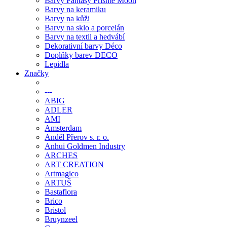
Barvy Fantasy Prisme Moon
Barvy na keramiku
Barvy na kůži
Barvy na sklo a porcelán
Barvy na textil a hedvábí
Dekorativní barvy Déco
Doplňky barev DECO
Lepidla
Značky
---
ABIG
ADLER
AMI
Amsterdam
Anděl Přerov s. r. o.
Anhui Goldmen Industry
ARCHES
ART CREATION
Artmagico
ARTUŠ
Bastaflora
Brico
Bristol
Bruynzeel