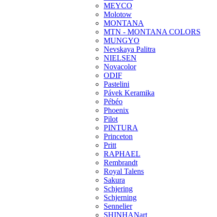
MEYCO
Molotow
MONTANA
MTN - MONTANA COLORS
MUNGYO
Nevskaya Palitra
NIELSEN
Novacolor
ODIF
Pastelini
Pávek Keramika
Pébéo
Phoenix
Pilot
PINTURA
Princeton
Pritt
RAPHAEL
Rembrandt
Royal Talens
Sakura
Schjering
Schjerning
Sennelier
SHINHANart