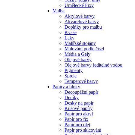
Umělecké Fixy
Malba
Akrylové barvy
Akvarelové barvy
Doplňky pro malbu
Kvaše
Laky
Malířské stojany
Malování podle čísel
Média a Gely
Olejové barvy
Olejové barvy ředitelné vodou
Pigmenty
Spreje
Temperové barvy
Papíry a bloky
Decoupážní papír
Deníky
Desky na papír
Kusové papíry
Papír pro akryl
Papír pro fix
Papír pro olej
Papír pro skicování