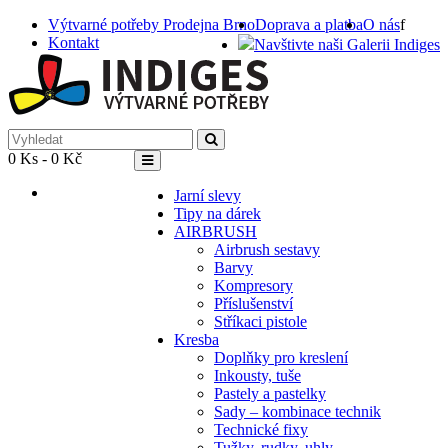
Výtvarné potřeby Prodejna Brno
Doprava a platba
O nás
f
Kontakt
Navštivte naši Galerii Indiges
0 Ks - 0 Kč
Jarní slevy
Tipy na dárek
AIRBRUSH
Airbrush sestavy
Barvy
Kompresory
Příslušenství
Stříkaci pistole
Kresba
Doplňky pro kreslení
Inkousty, tuše
Pastely a pastelky
Sady – kombinace technik
Technické fixy
Tužky, rudky, uhly