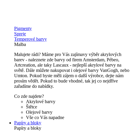
Pigmenty
Spreje
Temperové barvy
Malba
Malujete rádi? Máme pro Vás zajímavy výběr akrylových
barev - naleznete zde barvy od firem Amsterdam, Pébeo,
Artcreation, ale taky Lascaux - nejlepší akrylové barvy na
světě. Dále můžete nakupovat i olejové barvy VanGogh, nebo
Umton. Pokud byste měli zájem o další výrobce, dejte nám
prosím vědět. Pokud to bude vhodné, tak jej co nejdříve
zařadíme do nabídky.
Co zde najdete?
Akrylové barvy
Štětce
Olejové barvy
Vše co Vás napadne
Papíry a bloky
Papíry a bloky