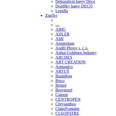
Dekorativní barvy Déco
Doplňky barev DECO
Lepidla
Značky
---
ABIG
ADLER
AMI
Amsterdam
Anděl Přerov s. r. o.
Anhui Goldmen Industry
ARCHES
ART CREATION
Artmagico
ARTUŠ
Bastaflora
Brico
Bristol
Bruynzeel
Canson
CENTROPEN
Chrysanthos
ClaireFontaine
CLEOPATRE