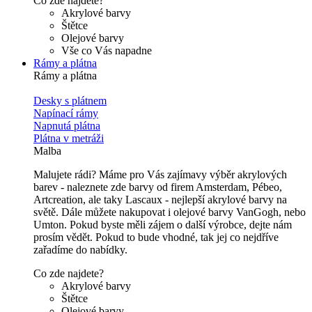
Co zde najdete?
Akrylové barvy
Štětce
Olejové barvy
Vše co Vás napadne
Rámy a plátna
Rámy a plátna
Desky s plátnem
Napínací rámy
Napnutá plátna
Plátna v metráži
Malba
Malujete rádi? Máme pro Vás zajímavy výběr akrylových
barev - naleznete zde barvy od firem Amsterdam, Pébeo,
Artcreation, ale taky Lascaux - nejlepší akrylové barvy na
světě. Dále můžete nakupovat i olejové barvy VanGogh, nebo
Umton. Pokud byste měli zájem o další výrobce, dejte nám
prosím vědět. Pokud to bude vhodné, tak jej co nejdříve
zařadíme do nabídky.
Co zde najdete?
Akrylové barvy
Štětce
Olejové barvy