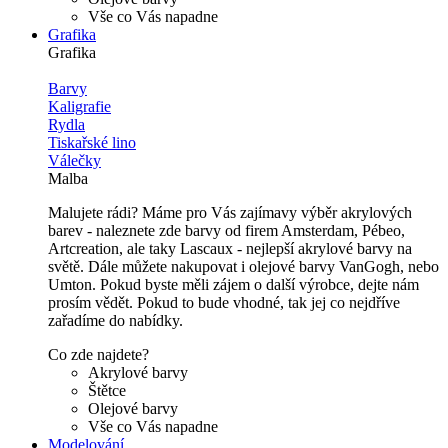
Vše co Vás napadne
Grafika
Grafika
Barvy
Kaligrafie
Rydla
Tiskařské lino
Válečky
Malba
Malujete rádi? Máme pro Vás zajímavy výběr akrylových
barev - naleznete zde barvy od firem Amsterdam, Pébeo,
Artcreation, ale taky Lascaux - nejlepší akrylové barvy na
světě. Dále můžete nakupovat i olejové barvy VanGogh, nebo
Umton. Pokud byste měli zájem o další výrobce, dejte nám
prosím vědět. Pokud to bude vhodné, tak jej co nejdříve
zařadíme do nabídky.
Co zde najdete?
Akrylové barvy
Štětce
Olejové barvy
Vše co Vás napadne
Modelování