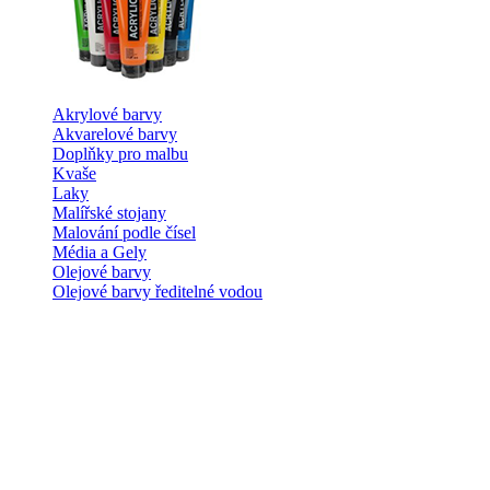
Akrylové barvy
Akvarelové barvy
Doplňky pro malbu
Kvaše
Laky
Malířské stojany
Malování podle čísel
Média a Gely
Olejové barvy
Olejové barvy ředitelné vodou