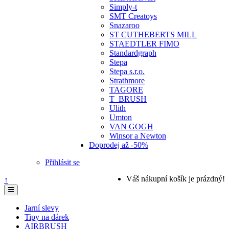
Simply-t
SMT Creatoys
Snazaroo
ST CUTHEBERTS MILL
STAEDTLER FIMO
Standardgraph
Stepa
Stepa s.r.o.
Strathmore
TAGORE
T_BRUSH
Ulith
Umton
VAN GOGH
Winsor a Newton
Doprodej až -50%
Přihlásit se
Váš nákupní košík je prázdný!
↑
Jarní slevy
Tipy na dárek
AIRBRUSH