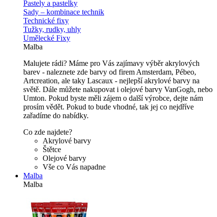
Pastely a pastelky
Sady – kombinace technik
Technické fixy
Tužky, rudky, uhly
Umělecké Fixy
Malba
Malujete rádi? Máme pro Vás zajímavy výběr akrylových
barev - naleznete zde barvy od firem Amsterdam, Pébeo,
Artcreation, ale taky Lascaux - nejlepší akrylové barvy na
světě. Dále můžete nakupovat i olejové barvy VanGogh, nebo
Umton. Pokud byste měli zájem o další výrobce, dejte nám
prosím vědět. Pokud to bude vhodné, tak jej co nejdříve
zařadíme do nabídky.
Co zde najdete?
Akrylové barvy
Štětce
Olejové barvy
Vše co Vás napadne
Malba
Malba