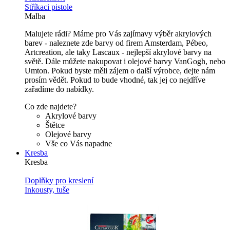
Stříkaci pistole
Malba
Malujete rádi? Máme pro Vás zajímavy výběr akrylových
barev - naleznete zde barvy od firem Amsterdam, Pébeo,
Artcreation, ale taky Lascaux - nejlepší akrylové barvy na
světě. Dále můžete nakupovat i olejové barvy VanGogh, nebo
Umton. Pokud byste měli zájem o další výrobce, dejte nám
prosím vědět. Pokud to bude vhodné, tak jej co nejdříve
zařadíme do nabídky.
Co zde najdete?
Akrylové barvy
Štětce
Olejové barvy
Vše co Vás napadne
Kresba
Kresba
Doplňky pro kreslení
Inkousty, tuše