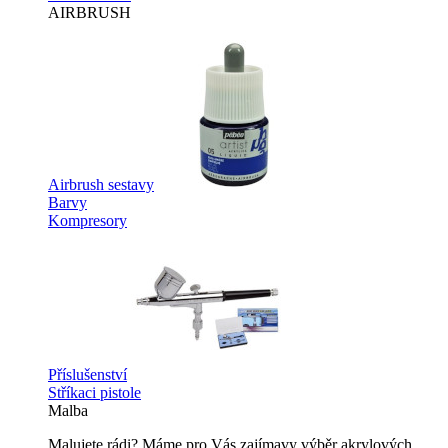
AIRBRUSH
Airbrush sestavy
Barvy
Kompresory
Příslušenství
Stříkaci pistole
Malba
Malujete rádi? Máme pro Vás zajímavy výběr akrylových