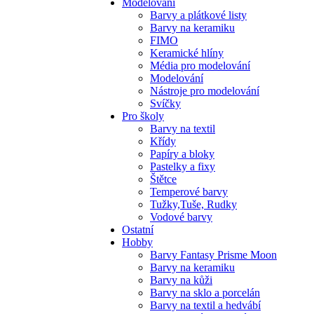
Modelování
Barvy a plátkové listy
Barvy na keramiku
FIMO
Keramické hlíny
Média pro modelování
Modelování
Nástroje pro modelování
Svíčky
Pro školy
Barvy na textil
Křídy
Papíry a bloky
Pastelky a fixy
Štětce
Temperové barvy
Tužky,Tuše, Rudky
Vodové barvy
Ostatní
Hobby
Barvy Fantasy Prisme Moon
Barvy na keramiku
Barvy na kůži
Barvy na sklo a porcelán
Barvy na textil a hedvábí