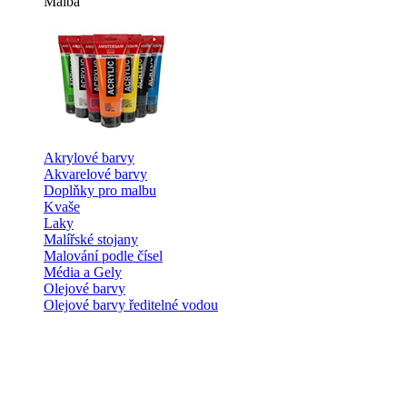
Malba
Akrylové barvy
Akvarelové barvy
Doplňky pro malbu
Kvaše
Laky
Malířské stojany
Malování podle čísel
Média a Gely
Olejové barvy
Olejové barvy ředitelné vodou