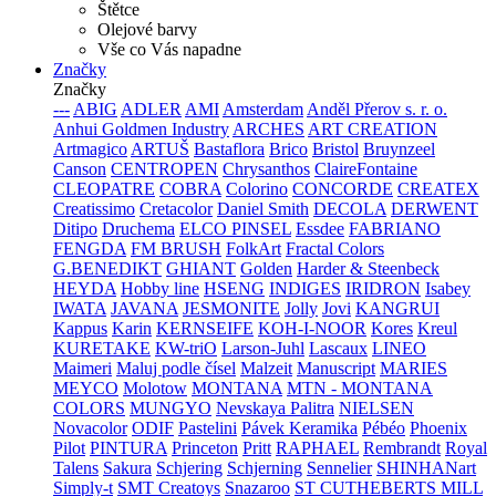
Štětce
Olejové barvy
Vše co Vás napadne
Značky
Značky
---
ABIG
ADLER
AMI
Amsterdam
Anděl Přerov s. r. o.
Anhui Goldmen Industry
ARCHES
ART CREATION
Artmagico
ARTUŠ
Bastaflora
Brico
Bristol
Bruynzeel
Canson
CENTROPEN
Chrysanthos
ClaireFontaine
CLEOPATRE
COBRA
Colorino
CONCORDE
CREATEX
Creatissimo
Cretacolor
Daniel Smith
DECOLA
DERWENT
Ditipo
Druchema
ELCO PINSEL
Essdee
FABRIANO
FENGDA
FM BRUSH
FolkArt
Fractal Colors
G.BENEDIKT
GHIANT
Golden
Harder & Steenbeck
HEYDA
Hobby line
HSENG
INDIGES
IRIDRON
Isabey
IWATA
JAVANA
JESMONITE
Jolly
Jovi
KANGRUI
Kappus
Karin
KERNSEIFE
KOH-I-NOOR
Kores
Kreul
KURETAKE
KW-triO
Larson-Juhl
Lascaux
LINEO
Maimeri
Maluj podle čísel
Malzeit
Manuscript
MARIES
MEYCO
Molotow
MONTANA
MTN - MONTANA
COLORS
MUNGYO
Nevskaya Palitra
NIELSEN
Novacolor
ODIF
Pastelini
Pávek Keramika
Pébéo
Phoenix
Pilot
PINTURA
Princeton
Pritt
RAPHAEL
Rembrandt
Royal
Talens
Sakura
Schjering
Schjerning
Sennelier
SHINHANart
Simply-t
SMT Creatoys
Snazaroo
ST CUTHEBERTS MILL