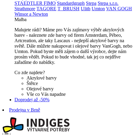
STAEDTLER FIMO
Standardgraph
Stepa
Stepa s.r.o.
Strathmore
TAGORE
T_BRUSH
Ulith
Umton
VAN GOGH
Winsor a Newton
Malba
Malujete rádi? Máme pro Vás zajímavy výběr akrylových
barev - naleznete zde barvy od firem Amsterdam, Pébeo,
Artcreation, ale taky Lascaux - nejlepší akrylové barvy na
světě. Dále můžete nakupovat i olejové barvy VanGogh, nebo
Umton. Pokud byste měli zájem o další výrobce, dejte nám
prosím vědět. Pokud to bude vhodné, tak jej co nejdříve
zařadíme do nabídky.
Co zde najdete?
Akrylové barvy
Štětce
Olejové barvy
Vše co Vás napadne
Doprodej až -50%
Prodejna v Brně