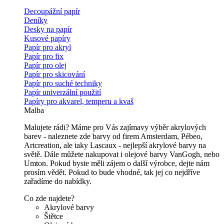
Decoupážní papír
Deníky
Desky na papír
Kusové papíry
Papír pro akryl
Papír pro fix
Papír pro olej
Papír pro skicování
Papír pro suché techniky
Papír univerzální použití
Papíry pro akvarel, temperu a kvaš
Malba
Malujete rádi? Máme pro Vás zajímavy výběr akrylových
barev - naleznete zde barvy od firem Amsterdam, Pébeo,
Artcreation, ale taky Lascaux - nejlepší akrylové barvy na
světě. Dále můžete nakupovat i olejové barvy VanGogh, nebo
Umton. Pokud byste měli zájem o další výrobce, dejte nám
prosím vědět. Pokud to bude vhodné, tak jej co nejdříve
zařadíme do nabídky.
Co zde najdete?
Akrylové barvy
Štětce