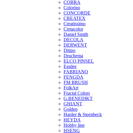
COBRA
Colorino
CONCORDE
CREATEX
Creatissimo
Cretacolor
Daniel Smith
DECOLA
DERWENT
Ditipo
Druchema
ELCO PINSEL
Essdee
FABRIANO
FENGDA
FM BRUSH
FolkArt
Fractal Colors
G.BENEDIKT
GHIANT
Golden
Harder & Steenbeck
HEYDA
Hobby line
HSENG