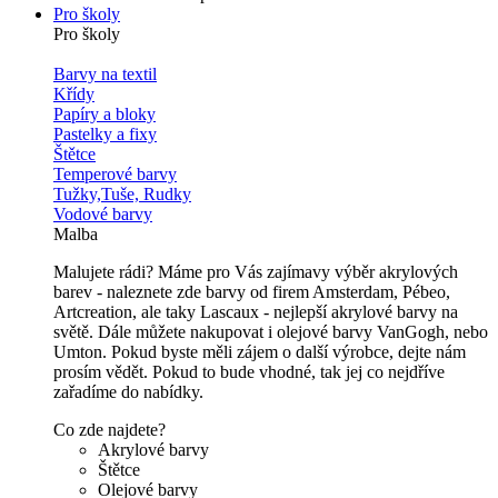
Pro školy
Pro školy
Barvy na textil
Křídy
Papíry a bloky
Pastelky a fixy
Štětce
Temperové barvy
Tužky,Tuše, Rudky
Vodové barvy
Malba
Malujete rádi? Máme pro Vás zajímavy výběr akrylových
barev - naleznete zde barvy od firem Amsterdam, Pébeo,
Artcreation, ale taky Lascaux - nejlepší akrylové barvy na
světě. Dále můžete nakupovat i olejové barvy VanGogh, nebo
Umton. Pokud byste měli zájem o další výrobce, dejte nám
prosím vědět. Pokud to bude vhodné, tak jej co nejdříve
zařadíme do nabídky.
Co zde najdete?
Akrylové barvy
Štětce
Olejové barvy