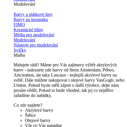
Modelování
Barvy a plátkové listy
Barvy na keramiku
FIMO
Keramické hlíny
Média pro modelování
Modelování
Nástroje pro modelování
Svíčky
Malba
Malujete rádi? Máme pro Vás zajímavy výběr akrylových
barev - naleznete zde barvy od firem Amsterdam, Pébeo,
Artcreation, ale taky Lascaux - nejlepší akrylové barvy na
světě. Dále můžete nakupovat i olejové barvy VanGogh, nebo
Umton. Pokud byste měli zájem o další výrobce, dejte nám
prosím vědět. Pokud to bude vhodné, tak jej co nejdříve
zařadíme do nabídky.
Co zde najdete?
Akrylové barvy
Štětce
Olejové barvy
Vše co Vás napadne