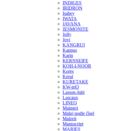
INDIGES
IRIDRON
Isabey
IWATA
JAVANA
JESMONITE
Jolly
Jovi
KANGRUI
Kappus
Karin
KERNSEIFE
KOH-I-NOOR
Kores
Kreul
KURETAKE
KW-triO
Larson-Juhl
Lascaux
LINEO
Maimeri
Maluj podle čísel
Malzeit
Manuscript
MARIES