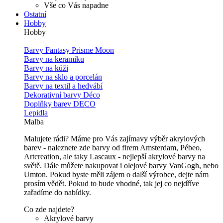
Vše co Vás napadne
Ostatní
Hobby
Hobby
Barvy Fantasy Prisme Moon
Barvy na keramiku
Barvy na kůži
Barvy na sklo a porcelán
Barvy na textil a hedvábí
Dekorativní barvy Déco
Doplňky barev DECO
Lepidla
Malba
Malujete rádi? Máme pro Vás zajímavy výběr akrylových
barev - naleznete zde barvy od firem Amsterdam, Pébeo,
Artcreation, ale taky Lascaux - nejlepší akrylové barvy na
světě. Dále můžete nakupovat i olejové barvy VanGogh, nebo
Umton. Pokud byste měli zájem o další výrobce, dejte nám
prosím vědět. Pokud to bude vhodné, tak jej co nejdříve
zařadíme do nabídky.
Co zde najdete?
Akrylové barvy