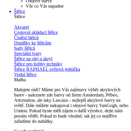
Olejové barvy
Vše co Vás napadne
Štětce
Štětce
Akvarel
Cestovní skládací štětce
Čistění štětců
Doplňky ke štětcům
Sady štětců
Speciální tvary
Štětce na olej a akryl
Štětce pro hobby techniky
Štětce RAPHAEL světová jednička
Vodní štětce
Malba
Malujete rádi? Máme pro Vás zajímavy výběr akrylových
barev - naleznete zde barvy od firem Amsterdam, Pébeo,
Artcreation, ale taky Lascaux - nejlepší akrylové barvy na
světě. Dále můžete nakupovat i olejové barvy VanGogh, nebo
Umton. Pokud byste měli zájem o další výrobce, dejte nám
prosím vědět. Pokud to bude vhodné, tak jej co nejdříve
zařadíme do nabídky.