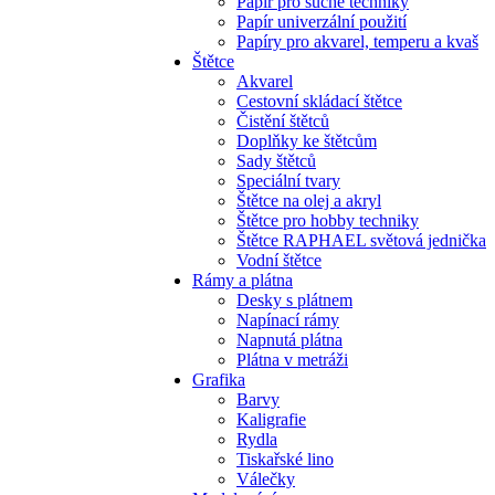
Papír pro suché techniky
Papír univerzální použití
Papíry pro akvarel, temperu a kvaš
Štětce
Akvarel
Cestovní skládací štětce
Čistění štětců
Doplňky ke štětcům
Sady štětců
Speciální tvary
Štětce na olej a akryl
Štětce pro hobby techniky
Štětce RAPHAEL světová jednička
Vodní štětce
Rámy a plátna
Desky s plátnem
Napínací rámy
Napnutá plátna
Plátna v metráži
Grafika
Barvy
Kaligrafie
Rydla
Tiskařské lino
Válečky