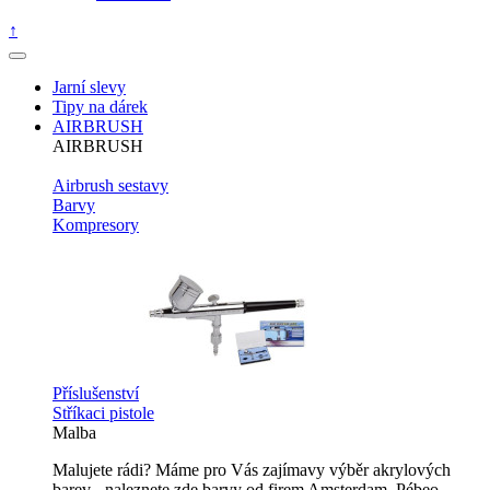
↑
Jarní slevy
Tipy na dárek
AIRBRUSH
AIRBRUSH
Airbrush sestavy
Barvy
Kompresory
Příslušenství
Stříkaci pistole
Malba
Malujete rádi? Máme pro Vás zajímavy výběr akrylových
barev - naleznete zde barvy od firem Amsterdam, Pébeo,