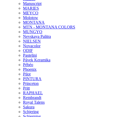
Manuscript
MARIES
MEYCO
Molotow
MONTANA
MTN - MONTANA COLORS
MUNGYO
Nevskaya Palitra
NIELSEN
Novacolor
ODIF
Pastelini
Pávek Keramika
Pébéo
Phoenix
Pilot
PINTURA
Princeton
Pritt
RAPHAEL
Rembrandt
Royal Talens
Sakura
Schjering
Schjerning