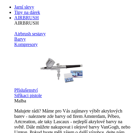
Jarní slevy
Tipy na dárek
AIRBRUSH
AIRBRUSH
Airbrush sestavy
Barvy
Kompresory
Příslušenství
Stříkaci pistole
Malba
Malujete rádi? Máme pro Vás zajímavy výběr akrylových
barev - naleznete zde barvy od firem Amsterdam, Pébeo,
Artcreation, ale taky Lascaux - nejlepší akrylové barvy na
světě. Dále můžete nakupovat i olejové barvy VanGogh, nebo
Umton. Pokud byste měli zájem o další výrobce, dejte nám