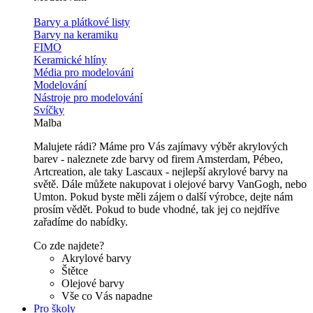
Barvy a plátkové listy
Barvy na keramiku
FIMO
Keramické hlíny
Média pro modelování
Modelování
Nástroje pro modelování
Svíčky
Malba
Malujete rádi? Máme pro Vás zajímavy výběr akrylových
barev - naleznete zde barvy od firem Amsterdam, Pébeo,
Artcreation, ale taky Lascaux - nejlepší akrylové barvy na
světě. Dále můžete nakupovat i olejové barvy VanGogh, nebo
Umton. Pokud byste měli zájem o další výrobce, dejte nám
prosím vědět. Pokud to bude vhodné, tak jej co nejdříve
zařadíme do nabídky.
Co zde najdete?
Akrylové barvy
Štětce
Olejové barvy
Vše co Vás napadne
Pro školy