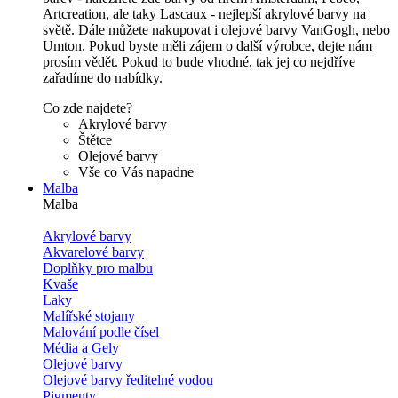
Artcreation, ale taky Lascaux - nejlepší akrylové barvy na
světě. Dále můžete nakupovat i olejové barvy VanGogh, nebo
Umton. Pokud byste měli zájem o další výrobce, dejte nám
prosím vědět. Pokud to bude vhodné, tak jej co nejdříve
zařadíme do nabídky.
Co zde najdete?
Akrylové barvy
Štětce
Olejové barvy
Vše co Vás napadne
Malba
Malba
Akrylové barvy
Akvarelové barvy
Doplňky pro malbu
Kvaše
Laky
Malířské stojany
Malování podle čísel
Média a Gely
Olejové barvy
Olejové barvy ředitelné vodou
Pigmenty