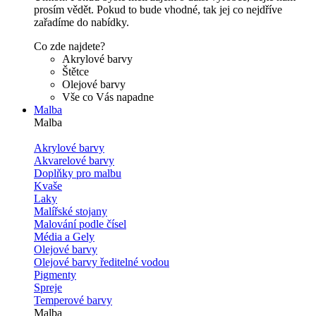
prosím vědět. Pokud to bude vhodné, tak jej co nejdříve
zařadíme do nabídky.
Co zde najdete?
Akrylové barvy
Štětce
Olejové barvy
Vše co Vás napadne
Malba
Malba
Akrylové barvy
Akvarelové barvy
Doplňky pro malbu
Kvaše
Laky
Malířské stojany
Malování podle čísel
Média a Gely
Olejové barvy
Olejové barvy ředitelné vodou
Pigmenty
Spreje
Temperové barvy
Malba