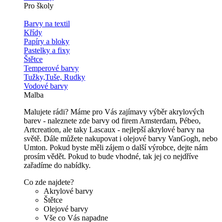
Pro školy
Barvy na textil
Křídy
Papíry a bloky
Pastelky a fixy
Štětce
Temperové barvy
Tužky,Tuše, Rudky
Vodové barvy
Malba
Malujete rádi? Máme pro Vás zajímavy výběr akrylových
barev - naleznete zde barvy od firem Amsterdam, Pébeo,
Artcreation, ale taky Lascaux - nejlepší akrylové barvy na
světě. Dále můžete nakupovat i olejové barvy VanGogh, nebo
Umton. Pokud byste měli zájem o další výrobce, dejte nám
prosím vědět. Pokud to bude vhodné, tak jej co nejdříve
zařadíme do nabídky.
Co zde najdete?
Akrylové barvy
Štětce
Olejové barvy
Vše co Vás napadne