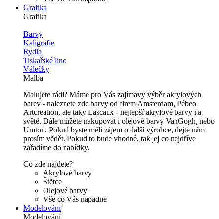
Grafika
Grafika
Barvy
Kaligrafie
Rydla
Tiskařské lino
Válečky
Malba
Malujete rádi? Máme pro Vás zajímavy výběr akrylových
barev - naleznete zde barvy od firem Amsterdam, Pébeo,
Artcreation, ale taky Lascaux - nejlepší akrylové barvy na
světě. Dále můžete nakupovat i olejové barvy VanGogh, nebo
Umton. Pokud byste měli zájem o další výrobce, dejte nám
prosím vědět. Pokud to bude vhodné, tak jej co nejdříve
zařadíme do nabídky.
Co zde najdete?
Akrylové barvy
Štětce
Olejové barvy
Vše co Vás napadne
Modelování
Modelování