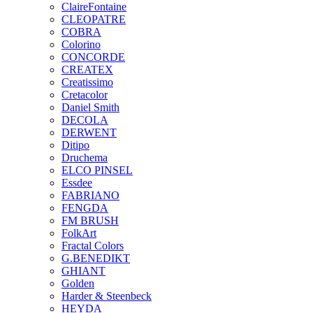
ClaireFontaine
CLEOPATRE
COBRA
Colorino
CONCORDE
CREATEX
Creatissimo
Cretacolor
Daniel Smith
DECOLA
DERWENT
Ditipo
Druchema
ELCO PINSEL
Essdee
FABRIANO
FENGDA
FM BRUSH
FolkArt
Fractal Colors
G.BENEDIKT
GHIANT
Golden
Harder & Steenbeck
HEYDA