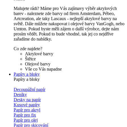
Malujete rádi? Máme pro Vás zajímavy výběr akrylových
barev - naleznete zde barvy od firem Amsterdam, Pébeo,
Artcreation, ale taky Lascaux - nejlepší akrylové barvy na
světě. Dále můžete nakupovat i olejové barvy VanGogh, nebo
Umton. Pokud byste měli zájem o další výrobce, dejte nám
prosím vědět. Pokud to bude vhodné, tak jej co nejdříve
zařadíme do nabídky.
Co zde najdete?
Akrylové barvy
Štětce
Olejové barvy
Vše co Vás napadne
Papíry a bloky
Papíry a bloky
Decoupážní papír
Deníky
Desky na papír
Kusové papíry
Papír pro akryl
Papír pro fix
Papír pro olej
Papír pro skicování