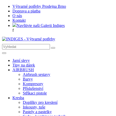
Výtvarné potřeby Prodejna Brno
Doprava a platba
O nás
Kontakt
Navštivte naši Galerii Indiges
f
Jarní slevy
Tipy na dárek
AIRBRUSH
Airbrush sestavy
Barvy
Kompresory
Příslušenství
Stříkaci pistole
Kresba
Doplňky pro kreslení
Inkousty, tuše
Pastely a pastelky