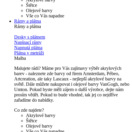
Štětce
Olejové barvy
Vše co Vás napadne
Rámy a plátna
Rámy a plátna
Desky s plátnem
Napínací rámy
Napnutá plátna
Plátna v metráži
Malba
Malujete rádi? Máme pro Vás zajímavy výběr akrylových
barev - naleznete zde barvy od firem Amsterdam, Pébeo,
Artcreation, ale taky Lascaux - nejlepší akrylové barvy na
světě. Dále můžete nakupovat i olejové barvy VanGogh, nebo
Umton. Pokud byste měli zájem o další výrobce, dejte nám
prosím vědět. Pokud to bude vhodné, tak jej co nejdříve
zařadíme do nabídky.
Co zde najdete?
Akrylové barvy
Štětce
Olejové barvy
Vše co Vás napadne