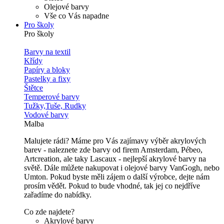
Olejové barvy
Vše co Vás napadne
Pro školy
Pro školy
Barvy na textil
Křídy
Papíry a bloky
Pastelky a fixy
Štětce
Temperové barvy
Tužky,Tuše, Rudky
Vodové barvy
Malba
Malujete rádi? Máme pro Vás zajímavy výběr akrylových
barev - naleznete zde barvy od firem Amsterdam, Pébeo,
Artcreation, ale taky Lascaux - nejlepší akrylové barvy na
světě. Dále můžete nakupovat i olejové barvy VanGogh, nebo
Umton. Pokud byste měli zájem o další výrobce, dejte nám
prosím vědět. Pokud to bude vhodné, tak jej co nejdříve
zařadíme do nabídky.
Co zde najdete?
Akrylové barvy