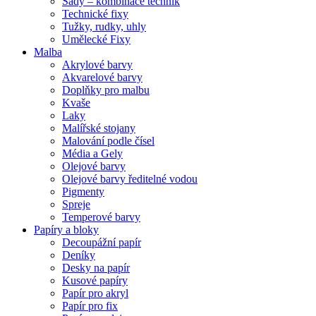
Sady – kombinace technik
Technické fixy
Tužky, rudky, uhly
Umělecké Fixy
Malba
Akrylové barvy
Akvarelové barvy
Doplňky pro malbu
Kvaše
Laky
Malířské stojany
Malování podle čísel
Média a Gely
Olejové barvy
Olejové barvy ředitelné vodou
Pigmenty
Spreje
Temperové barvy
Papíry a bloky
Decoupážní papír
Deníky
Desky na papír
Kusové papíry
Papír pro akryl
Papír pro fix