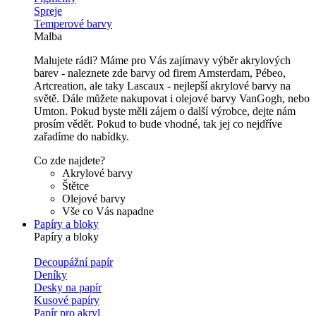
Spreje
Temperové barvy
Malba
Malujete rádi? Máme pro Vás zajímavy výběr akrylových
barev - naleznete zde barvy od firem Amsterdam, Pébeo,
Artcreation, ale taky Lascaux - nejlepší akrylové barvy na
světě. Dále můžete nakupovat i olejové barvy VanGogh, nebo
Umton. Pokud byste měli zájem o další výrobce, dejte nám
prosím vědět. Pokud to bude vhodné, tak jej co nejdříve
zařadíme do nabídky.
Co zde najdete?
Akrylové barvy
Štětce
Olejové barvy
Vše co Vás napadne
Papíry a bloky
Papíry a bloky
Decoupážní papír
Deníky
Desky na papír
Kusové papíry
Papír pro akryl