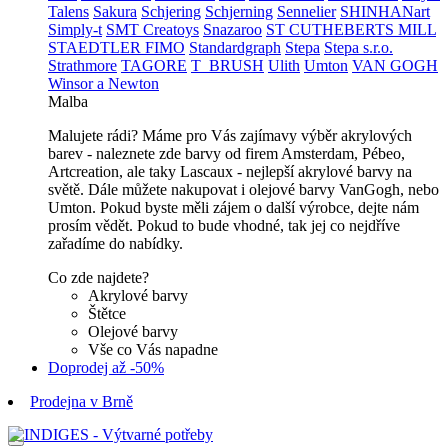
Talens
Sakura
Schjering
Schjerning
Sennelier
SHINHANart
Simply-t
SMT Creatoys
Snazaroo
ST CUTHEBERTS MILL
STAEDTLER FIMO
Standardgraph
Stepa
Stepa s.r.o.
Strathmore
TAGORE
T_BRUSH
Ulith
Umton
VAN GOGH
Winsor a Newton
Malba
Malujete rádi? Máme pro Vás zajímavy výběr akrylových
barev - naleznete zde barvy od firem Amsterdam, Pébeo,
Artcreation, ale taky Lascaux - nejlepší akrylové barvy na
světě. Dále můžete nakupovat i olejové barvy VanGogh, nebo
Umton. Pokud byste měli zájem o další výrobce, dejte nám
prosím vědět. Pokud to bude vhodné, tak jej co nejdříve
zařadíme do nabídky.
Co zde najdete?
Akrylové barvy
Štětce
Olejové barvy
Vše co Vás napadne
Doprodej až -50%
Prodejna v Brně