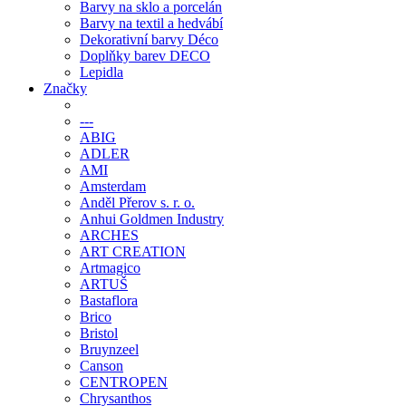
Barvy na sklo a porcelán
Barvy na textil a hedvábí
Dekorativní barvy Déco
Doplňky barev DECO
Lepidla
Značky
---
ABIG
ADLER
AMI
Amsterdam
Anděl Přerov s. r. o.
Anhui Goldmen Industry
ARCHES
ART CREATION
Artmagico
ARTUŠ
Bastaflora
Brico
Bristol
Bruynzeel
Canson
CENTROPEN
Chrysanthos