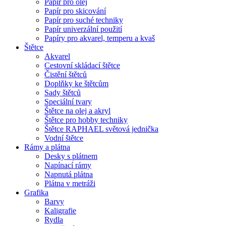
Papír pro olej
Papír pro skicování
Papír pro suché techniky
Papír univerzální použití
Papíry pro akvarel, temperu a kvaš
Štětce
Akvarel
Cestovní skládací štětce
Čistění štětců
Doplňky ke štětcům
Sady štětců
Speciální tvary
Štětce na olej a akryl
Štětce pro hobby techniky
Štětce RAPHAEL světová jednička
Vodní štětce
Rámy a plátna
Desky s plátnem
Napínací rámy
Napnutá plátna
Plátna v metráži
Grafika
Barvy
Kaligrafie
Rydla