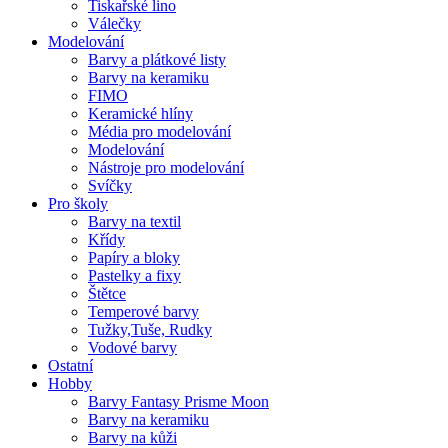
Tiskařské lino
Válečky
Modelování
Barvy a plátkové listy
Barvy na keramiku
FIMO
Keramické hlíny
Média pro modelování
Modelování
Nástroje pro modelování
Svíčky
Pro školy
Barvy na textil
Křídy
Papíry a bloky
Pastelky a fixy
Štětce
Temperové barvy
Tužky,Tuše, Rudky
Vodové barvy
Ostatní
Hobby
Barvy Fantasy Prisme Moon
Barvy na keramiku
Barvy na kůži