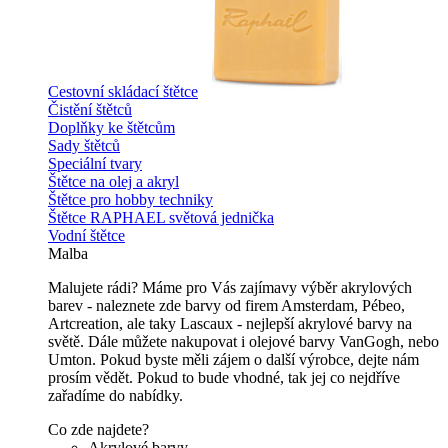
Cestovní skládací štětce
Čistění štětců
Doplňky ke štětcům
Sady štětců
Speciální tvary
Štětce na olej a akryl
Štětce pro hobby techniky
Štětce RAPHAEL světová jednička
Vodní štětce
Malba
Malujete rádi? Máme pro Vás zajímavy výběr akrylových
barev - naleznete zde barvy od firem Amsterdam, Pébeo,
Artcreation, ale taky Lascaux - nejlepší akrylové barvy na
světě. Dále můžete nakupovat i olejové barvy VanGogh, nebo
Umton. Pokud byste měli zájem o další výrobce, dejte nám
prosím vědět. Pokud to bude vhodné, tak jej co nejdříve
zařadíme do nabídky.
Co zde najdete?
Akrylové barvy