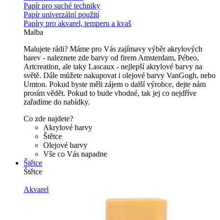
Papír pro suché techniky
Papír univerzální použití
Papíry pro akvarel, temperu a kvaš
Malba
Malujete rádi? Máme pro Vás zajímavy výběr akrylových
barev - naleznete zde barvy od firem Amsterdam, Pébeo,
Artcreation, ale taky Lascaux - nejlepší akrylové barvy na
světě. Dále můžete nakupovat i olejové barvy VanGogh, nebo
Umton. Pokud byste měli zájem o další výrobce, dejte nám
prosím vědět. Pokud to bude vhodné, tak jej co nejdříve
zařadíme do nabídky.
Co zde najdete?
Akrylové barvy
Štětce
Olejové barvy
Vše co Vás napadne
Štětce
Štětce
Akvarel