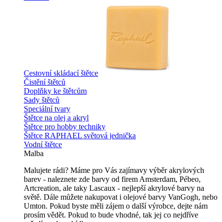
Cestovní skládací štětce
Čistění štětců
Doplňky ke štětcům
Sady štětců
Speciální tvary
Štětce na olej a akryl
Štětce pro hobby techniky
Štětce RAPHAEL světová jednička
Vodní štětce
Malba
Malujete rádi? Máme pro Vás zajímavy výběr akrylových
barev - naleznete zde barvy od firem Amsterdam, Pébeo,
Artcreation, ale taky Lascaux - nejlepší akrylové barvy na
světě. Dále můžete nakupovat i olejové barvy VanGogh, nebo
Umton. Pokud byste měli zájem o další výrobce, dejte nám
prosím vědět. Pokud to bude vhodné, tak jej co nejdříve