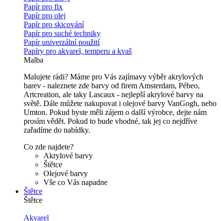
Papír pro fix
Papír pro olej
Papír pro skicování
Papír pro suché techniky
Papír univerzální použití
Papíry pro akvarel, temperu a kvaš
Malba
Malujete rádi? Máme pro Vás zajímavy výběr akrylových
barev - naleznete zde barvy od firem Amsterdam, Pébeo,
Artcreation, ale taky Lascaux - nejlepší akrylové barvy na
světě. Dále můžete nakupovat i olejové barvy VanGogh, nebo
Umton. Pokud byste měli zájem o další výrobce, dejte nám
prosím vědět. Pokud to bude vhodné, tak jej co nejdříve
zařadíme do nabídky.
Co zde najdete?
Akrylové barvy
Štětce
Olejové barvy
Vše co Vás napadne
Štětce
Štětce
Akvarel