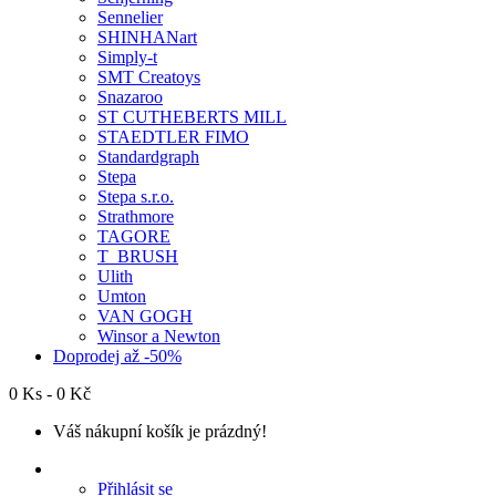
Sennelier
SHINHANart
Simply-t
SMT Creatoys
Snazaroo
ST CUTHEBERTS MILL
STAEDTLER FIMO
Standardgraph
Stepa
Stepa s.r.o.
Strathmore
TAGORE
T_BRUSH
Ulith
Umton
VAN GOGH
Winsor a Newton
Doprodej až -50%
0 Ks - 0 Kč
Váš nákupní košík je prázdný!
Přihlásit se