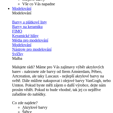
Vše co Vás napadne
Modelování
Modelování
Barvy a plátkové listy
Barvy na keramiku
FIMO
Keramické hlíny
Média pro modelování
Modelování
Nástroje pro modelování
Svíčky
Malba
Malujete rádi? Máme pro Vás zajímavy výběr akrylových
barev - naleznete zde barvy od firem Amsterdam, Pébeo,
Artcreation, ale taky Lascaux - nejlepší akrylové barvy na
světě. Dále můžete nakupovat i olejové barvy VanGogh, nebo
Umton. Pokud byste měli zájem o další výrobce, dejte nám
prosím vědět. Pokud to bude vhodné, tak jej co nejdříve
zařadíme do nabídky.
Co zde najdete?
Akrylové barvy
Štětce