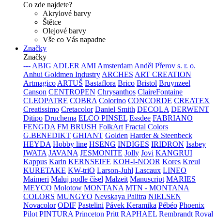
Co zde najdete?
Akrylové barvy
Štětce
Olejové barvy
Vše co Vás napadne
Značky
Značky
---
ABIG
ADLER
AMI
Amsterdam
Anděl Přerov s. r. o.
Anhui Goldmen Industry
ARCHES
ART CREATION
Artmagico
ARTUŠ
Bastaflora
Brico
Bristol
Bruynzeel
Canson
CENTROPEN
Chrysanthos
ClaireFontaine
CLEOPATRE
COBRA
Colorino
CONCORDE
CREATEX
Creatissimo
Cretacolor
Daniel Smith
DECOLA
DERWENT
Ditipo
Druchema
ELCO PINSEL
Essdee
FABRIANO
FENGDA
FM BRUSH
FolkArt
Fractal Colors
G.BENEDIKT
GHIANT
Golden
Harder & Steenbeck
HEYDA
Hobby line
HSENG
INDIGES
IRIDRON
Isabey
IWATA
JAVANA
JESMONITE
Jolly
Jovi
KANGRUI
Kappus
Karin
KERNSEIFE
KOH-I-NOOR
Kores
Kreul
KURETAKE
KW-triO
Larson-Juhl
Lascaux
LINEO
Maimeri
Maluj podle čísel
Malzeit
Manuscript
MARIES
MEYCO
Molotow
MONTANA
MTN - MONTANA
COLORS
MUNGYO
Nevskaya Palitra
NIELSEN
Novacolor
ODIF
Pastelini
Pávek Keramika
Pébéo
Phoenix
Pilot
PINTURA
Princeton
Pritt
RAPHAEL
Rembrandt
Royal