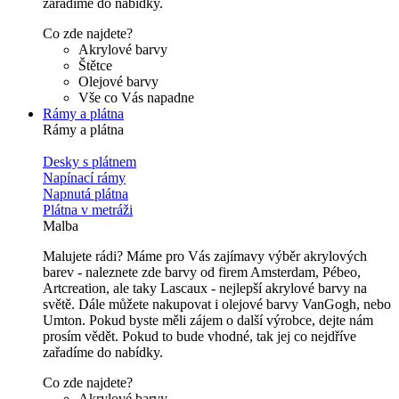
zařadíme do nabídky.
Co zde najdete?
Akrylové barvy
Štětce
Olejové barvy
Vše co Vás napadne
Rámy a plátna
Rámy a plátna
Desky s plátnem
Napínací rámy
Napnutá plátna
Plátna v metráži
Malba
Malujete rádi? Máme pro Vás zajímavy výběr akrylových
barev - naleznete zde barvy od firem Amsterdam, Pébeo,
Artcreation, ale taky Lascaux - nejlepší akrylové barvy na
světě. Dále můžete nakupovat i olejové barvy VanGogh, nebo
Umton. Pokud byste měli zájem o další výrobce, dejte nám
prosím vědět. Pokud to bude vhodné, tak jej co nejdříve
zařadíme do nabídky.
Co zde najdete?
Akrylové barvy