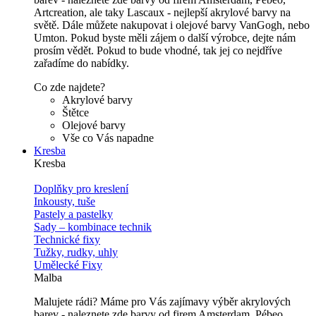
Artcreation, ale taky Lascaux - nejlepší akrylové barvy na
světě. Dále můžete nakupovat i olejové barvy VanGogh, nebo
Umton. Pokud byste měli zájem o další výrobce, dejte nám
prosím vědět. Pokud to bude vhodné, tak jej co nejdříve
zařadíme do nabídky.
Co zde najdete?
Akrylové barvy
Štětce
Olejové barvy
Vše co Vás napadne
Kresba
Kresba
Doplňky pro kreslení
Inkousty, tuše
Pastely a pastelky
Sady – kombinace technik
Technické fixy
Tužky, rudky, uhly
Umělecké Fixy
Malba
Malujete rádi? Máme pro Vás zajímavy výběr akrylových
barev - naleznete zde barvy od firem Amsterdam, Pébeo,