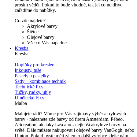
prosím vědět. Pokud to bude vhodné, tak jej co nejdříve
zařadíme do nabídky.
Co zde najdete?
Akrylové barvy
Štětce
Olejové barvy
Vše co Vás napadne
Kresba
Kresba
Doplňky pro kreslení
Inkousty, tuše
Pastely a pastelky
Sady – kombinace technik
Technické fixy
Tužky, rudky, uhly
Umělecké Fixy
Malba
Malujete rádi? Máme pro Vás zajímavy výběr akrylových
barev - naleznete zde barvy od firem Amsterdam, Pébeo,
Artcreation, ale taky Lascaux - nejlepší akrylové barvy na
světě. Dále můžete nakupovat i olejové barvy VanGogh, nebo
Umton. Pokud byste měli zájem o další výrobce, dejte nám