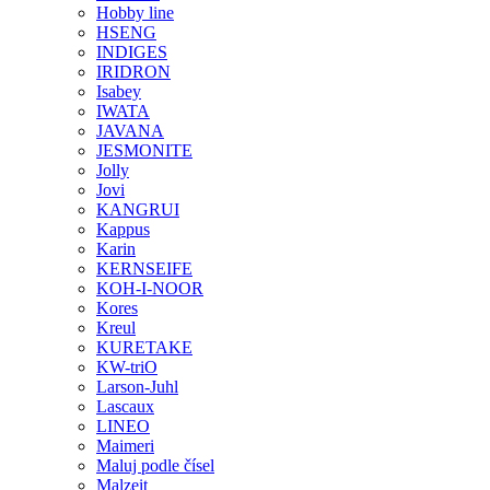
Hobby line
HSENG
INDIGES
IRIDRON
Isabey
IWATA
JAVANA
JESMONITE
Jolly
Jovi
KANGRUI
Kappus
Karin
KERNSEIFE
KOH-I-NOOR
Kores
Kreul
KURETAKE
KW-triO
Larson-Juhl
Lascaux
LINEO
Maimeri
Maluj podle čísel
Malzeit