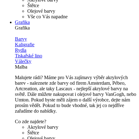
Štětce
Olejové barvy
Vše co Vás napadne
Grafika
Grafika
Barvy
Kaligrafie
Rydla
Tiskařské lino
Válečky
Malba
Malujete rádi? Máme pro Vás zajímavy výběr akrylových
barev - naleznete zde barvy od firem Amsterdam, Pébeo,
Artcreation, ale taky Lascaux - nejlepší akrylové barvy na
světě. Dále můžete nakupovat i olejové barvy VanGogh, nebo
Umton. Pokud byste měli zájem o další výrobce, dejte nám
prosím vědět. Pokud to bude vhodné, tak jej co nejdříve
zařadíme do nabídky.
Co zde najdete?
Akrylové barvy
Štětce
Olejové barvy